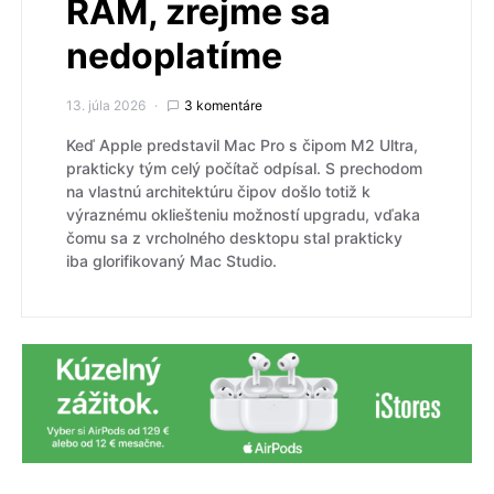
RAM, zrejme sa
nedoplatíme
13. júla 2026
3 komentáre
Keď Apple predstavil Mac Pro s čipom M2 Ultra,
prakticky tým celý počítač odpísal. S prechodom
na vlastnú architektúru čipov došlo totiž k
výraznému okliešteniu možností upgradu, vďaka
čomu sa z vrcholného desktopu stal prakticky
iba glorifikovaný Mac Studio.