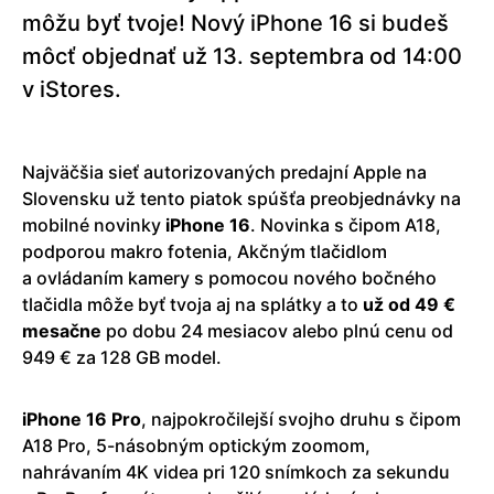
môžu byť tvoje! Nový iPhone 16 si budeš
môcť objednať už 13. septembra od 14:00
v iStores.
Najväčšia sieť autorizovaných predajní Apple na
Slovensku už tento piatok spúšťa preobjednávky na
mobilné novinky
iPhone 16
. Novinka s čipom A18,
podporou makro fotenia, Akčným tlačidlom
a ovládaním kamery s pomocou nového bočného
tlačidla môže byť tvoja aj na splátky a to
už od 49 €
mesačne
po dobu 24 mesiacov alebo plnú cenu od
949 € za 128 GB model.
iPhone 16 Pro
, najpokročilejší svojho druhu s čipom
A18 Pro, 5-násobným optickým zoomom,
nahrávaním 4K videa pri 120 snímkoch za sekundu