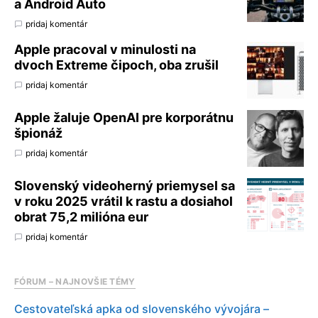
a Android Auto
pridaj komentár
Apple pracoval v minulosti na
dvoch Extreme čipoch, oba zrušil
pridaj komentár
Apple žaluje OpenAI pre korporátnu
špionáž
pridaj komentár
Slovenský videoherný priemysel sa
v roku 2025 vrátil k rastu a dosiahol
obrat 75,2 milióna eur
pridaj komentár
FÓRUM – NAJNOVŠIE TÉMY
Cestovateľská apka od slovenského vývojára –