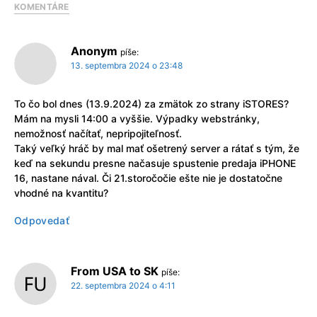
KOMENTÁRE
Anonym
píše:
13. septembra 2024 o 23:48
To čo bol dnes (13.9.2024) za zmätok zo strany iSTORES?
Mám na mysli 14:00 a vyššie. Výpadky webstránky,
nemožnosť načítať, nepripojiteľnosť.
Taký veľký hráč by mal mať ošetrený server a rátať s tým, že
keď na sekundu presne načasuje spustenie predaja iPHONE
16, nastane nával. Či 21.storočočie ešte nie je dostatočne
vhodné na kvantitu?
Odpovedať
From USA to SK
píše:
22. septembra 2024 o 4:11