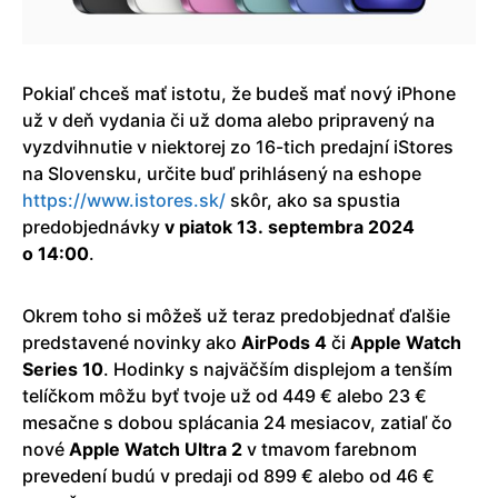
Pokiaľ chceš mať istotu, že budeš mať nový iPhone
už v deň vydania či už doma alebo pripravený na
vyzdvihnutie v niektorej zo 16-tich predajní iStores
na Slovensku, určite buď prihlásený na eshope
https://www.istores.sk/
skôr, ako sa spustia
predobjednávky
v piatok 13. septembra 2024
o 14:00
.
Okrem toho si môžeš už teraz predobjednať ďalšie
predstavené novinky ako
AirPods 4
či
Apple Watch
Series 10
. Hodinky s najväčším displejom a tenším
telíčkom môžu byť tvoje už od 449 € alebo 23 €
mesačne s dobou splácania 24 mesiacov, zatiaľ čo
nové
Apple Watch Ultra 2
v tmavom farebnom
prevedení budú v predaji od 899 € alebo od 46 €