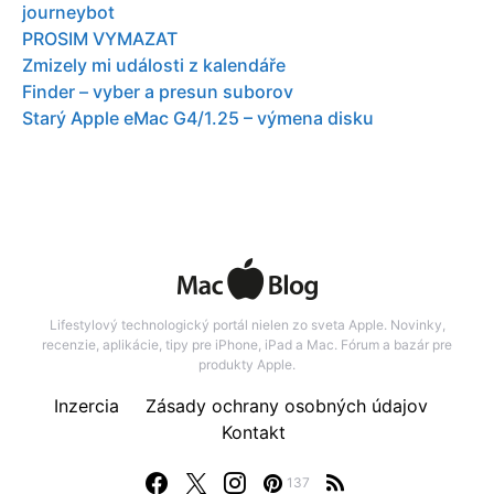
journeybot
PROSIM VYMAZAT
Zmizely mi události z kalendáře
Finder – vyber a presun suborov
Starý Apple eMac G4/1.25 – výmena disku
Lifestylový technologický portál nielen zo sveta Apple. Novinky,
recenzie, aplikácie, tipy pre iPhone, iPad a Mac. Fórum a bazár pre
produkty Apple.
Inzercia
Zásady ochrany osobných údajov
Kontakt
137