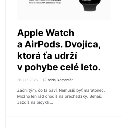
Apple Watch
a AirPods. Dvojica,
ktorá ťa udrží
v pohybe celé leto.
28. júla 2026
pridaj komentár
Začni tým, čo ťa baví. Nemusíš byť maratónec.
Možno len rád chodíš na prechádzky. Beháš.
Jazdíš na bicykli.…