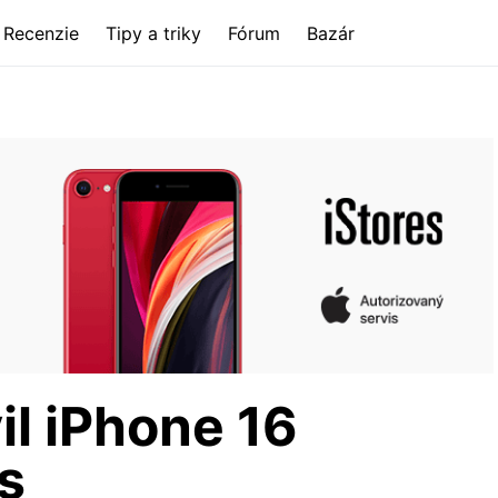
Recenzie
Tipy a triky
Fórum
Bazár
il iPhone 16
s