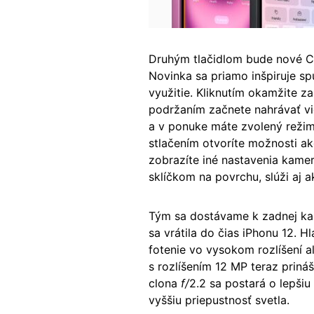
Druhým tlačidlom bude nové Ca
Novinka sa priamo inšpiruje sp
využitie. Kliknutím okamžite z
podržaním začnete nahrávať vi
a v ponuke máte zvolený režim
stlačením otvoríte možnosti a
zobrazíte iné nastavenia kamer
sklíčkom na povrchu, slúži aj 
Tým sa dostávame k zadnej kam
sa vrátila do čias iPhonu 12. H
fotenie vo vysokom rozlíšení a
s rozlíšením 12 MP teraz priná
clona
f/
2.2 sa postará o lepšiu
vyššiu priepustnosť svetla.