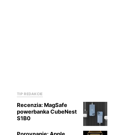
TIP REDAKCIE
Recenzia: MagSafe
powerbanka CubeNest
S1B0
Porovnanie: Apple