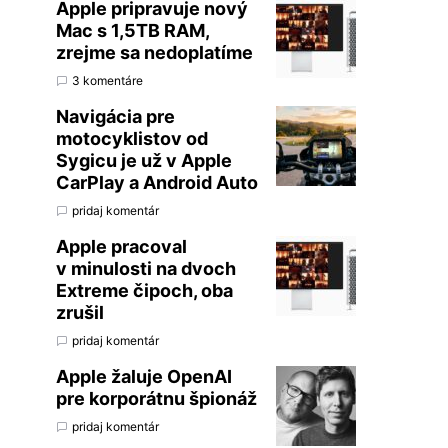
Apple pripravuje nový
Mac s 1,5TB RAM,
zrejme sa nedoplatíme
3 komentáre
Navigácia pre
motocyklistov od
Sygicu je už v Apple
CarPlay a Android Auto
pridaj komentár
Apple pracoval
v minulosti na dvoch
Extreme čipoch, oba
zrušil
pridaj komentár
Apple žaluje OpenAI
pre korporátnu špionáž
pridaj komentár