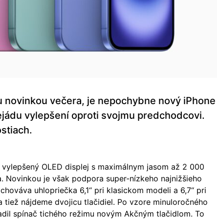
ou novinkou večera, je nepochybne nový iPhone
lejádu vylepšení oproti svojmu predchodcovi.
stiach.
 vylepšený OLED displej s maximálnym jasom až 2 000
a. Novinkou je však podpora super-nízkeho najnižšieho
zachováva uhlopriečka 6,1“ pri klasickom modeli a 6,7“ pri
a tiež nájdeme dvojicu tlačidiel. Po vzore minuloročného
radil spínač tichého režimu novým Akčným tlačidlom. To