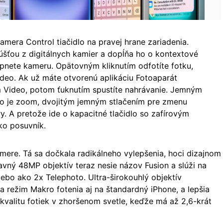
mera Control tiačidlo na pravej hrane zariadenia.
úšťou z digitálnych kamier a dopĺňa ho o kontextové
apnete kameru. Opätovným kliknutím odfotíte fotku,
deo. Ak už máte otvorenú aplikáciu Fotoaparát
 Video, potom ťuknutím spustíte nahrávanie. Jemným
ko je zoom, dvojitým jemným stlačením pre zmenu
y. A pretože ide o kapacitné tlačidlo so zafírovým
ako posuvník.
ere. Tá sa dočkala radikálneho vylepšenia, hoci dizajnom
lavný 48MP objektív teraz nesie názov Fusion a slúži na
lebo ako 2x Telephoto. Ultra-širokouhlý objektív
ša režim Makro fotenia aj na štandardný iPhone, a lepšia
 kvalitu fotiek v zhoršenom svetle, keďže má až 2,6-krát