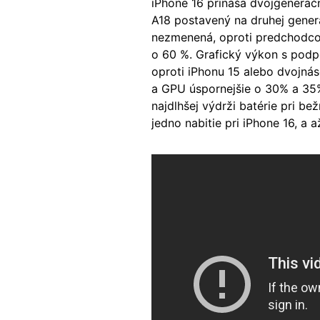
iPhone 16 prináša dvojgeneračn
A18 postavený na druhej generá
nezmenená, oproti predchodcov
o 60 %. Grafický výkon s podp
oproti iPhonu 15 alebo dvojnás
a GPU úspornejšie o 30% a 35% 
najdlhšej výdrži batérie pri be
jedno nabitie pri iPhone 16, a 