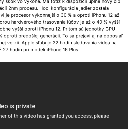
ý skok vo výkone. Má totiž k dispozícii úplne nový čip
cii 2nm procesu. Hoci konfigurácia jadier zostala
i je procesor výkonnejší o 30 % a oproti iPhonu 12 až
orou hardvérového trasovania lúčov je až o 40 % vyšší
obne vyšší oproti iPhonu 12. Pritom sú jednotky CPU
oproti predošlej generácii. To sa prejaví aj na doposiaľ
žnej verzii. Apple sľubuje 22 hodín sledovania videa na
až 27 hodín pri modeli iPhone 16 Plus.