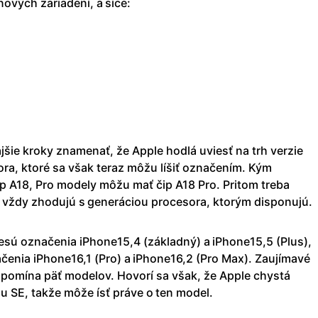
ových zariadení, a síce:
šie kroky znamenať, že Apple hodlá uviesť na trh verzie
ra, ktoré sa však teraz môžu líšiť označením. Kým
p A18, Pro modely môžu mať čip A18 Pro. Pritom treba
a vždy zhodujú s generáciou procesora, ktorým disponujú.
esú označenia iPhone15,4 (základný) a iPhone15,5 (Plus),
čenia iPhone16,1 (Pro) a iPhone16,2 (Pro Max). Zaujímavé
 spomína päť modelov. Hovorí sa však, že Apple chystá
u SE, takže môže ísť práve o ten model.