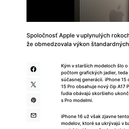
Spoločnosť Apple v uplynulých rokoch r
že obmedzovala výkon štandardných v
Kým v starších modeloch šlo o 
počtom grafických jadier, teda 
súčasnej generácii. iPhone 15 
15 Pro obsahuje nový čip A17 P
ľudia obávajú skoršieho ukonč
s Pro modelmi.
iPhone 16 už však zjavne tent
modelov, ktoré sa ukrývajú v b