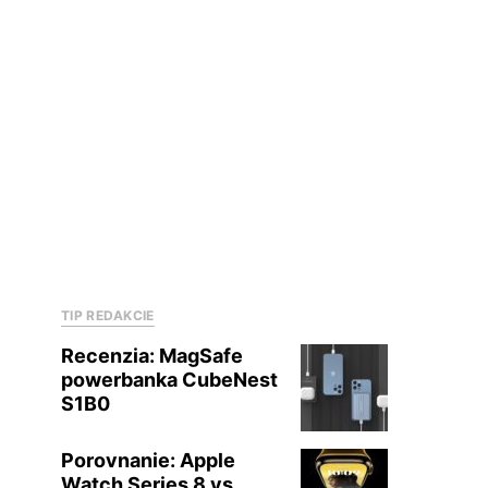
TIP REDAKCIE
Recenzia: MagSafe
powerbanka CubeNest
S1B0
Porovnanie: Apple
Watch Series 8 vs.