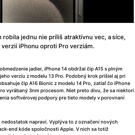
obila jednu nie príliš atraktívnu vec, a síce,
erzií iPhonu oproti Pro verziám.
obmedzenie jadier, iPhone 14 obdržal čip A15 s plným
jeho verziu z modelu 13 Pro. Podobný krok prišiel aj pri
obsahuje čip A16 Bionic z modelu 14 Pro, zatiaľ čo iPhone
ro vyrábaný 3nm procesom. Niet preto divu, že sa niektorí
enia softvérovej podpory pre tieto modely v porovnaní
o nedostatok napraví. Vyplýva to z označení nových
ack-end kóde spoločnosti Apple. V nich sa totiž