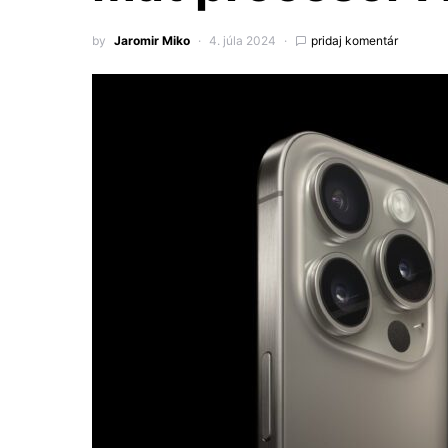
by
Jaromir Miko
4. júla 2024
pridaj komentár