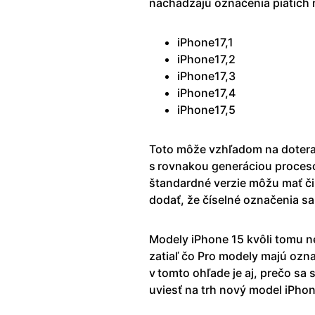
nachádzajú označenia piatich n
iPhone17,1
iPhone17,2
iPhone17,3
iPhone17,4
iPhone17,5
Toto môže vzhľadom na doteraj
s rovnakou generáciou proceso
štandardné verzie môžu mať či
dodať, že číselné označenia s
Modely iPhone 15 kvôli tomu n
zatiaľ čo Pro modely majú ozna
v tomto ohľade je aj, prečo sa
uviesť na trh nový model iPhon