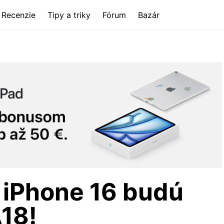
Recenzie
Tipy a triky
Fórum
Bazár
 iPhone 16 budú
18!