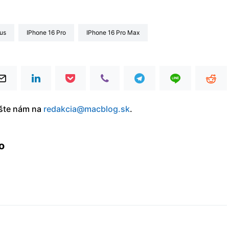
lus
iPhone 16 Pro
iPhone 16 Pro Max
íšte nám na
redakcia@macblog.sk
.
o