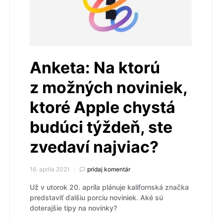
Anketa: Na ktorú
z možných noviniek,
ktoré Apple chystá
budúci týždeň, ste
zvedaví najviac?
16. apríla 2021
pridaj komentár
Už v utorok 20. apríla plánuje kalifornská značka
predstaviť ďalšiu porciu noviniek. Aké sú
doterajšie tipy na novinky?