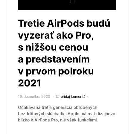
Tretie AirPods budú
vyzerať ako Pro,
s nižšou cenou
a predstavením
v prvom polroku
2021
16. decembra 2020
pridaj komentár
Očakávaná tretia generácia obľúbených
bezdrôtových slúchadiel Apple má mať dizajnovo
blízko k AirPods Pro, nie však funkciami.