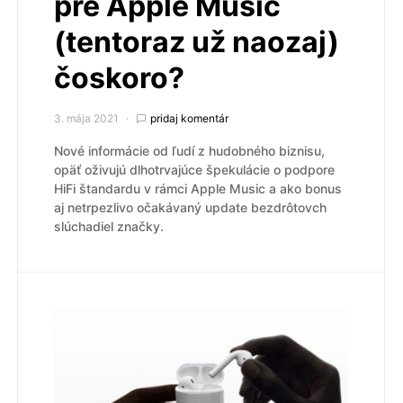
pre Apple Music
(tentoraz už naozaj)
čoskoro?
3. mája 2021
pridaj komentár
Nové informácie od ľudí z hudobného biznisu,
opäť oživujú dlhotrvajúce špekulácie o podpore
HiFi štandardu v rámci Apple Music a ako bonus
aj netrpezlivo očakávaný update bezdrôtovch
slúchadiel značky.