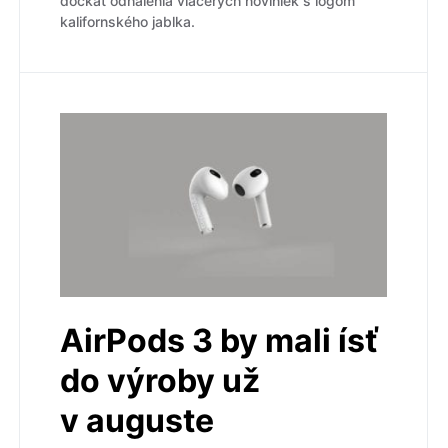
dočkať odhalenia viacerých noviniek s logom
kalifornského jablka.
AirPods 3 by mali ísť
do výroby už
v auguste