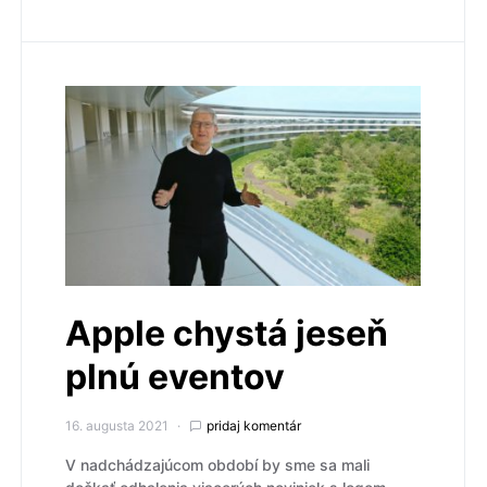
Apple chystá jeseň
plnú eventov
16. augusta 2021
pridaj komentár
V nadchádzajúcom období by sme sa mali