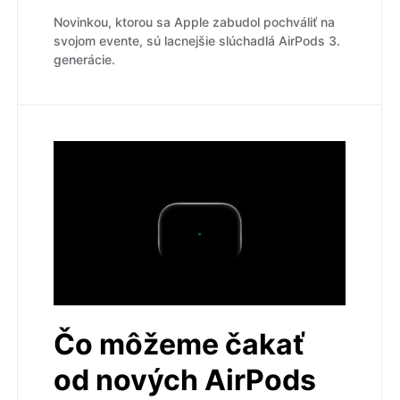
Novinkou, ktorou sa Apple zabudol pochváliť na
svojom evente, sú lacnejšie slúchadlá AirPods 3.
generácie.
Čo môžeme čakať
od nových AirPods