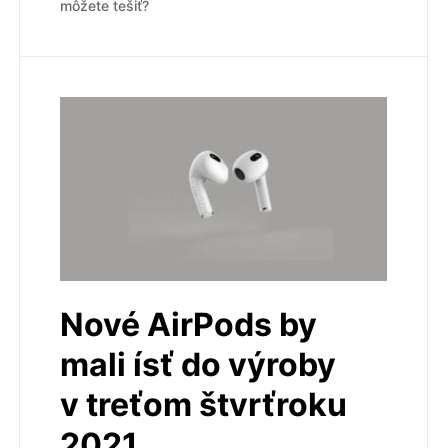
môžete tešiť?
Nové AirPods by
mali ísť do výroby
v treťom štvrťroku
2021