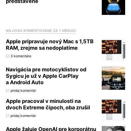
predstavené
NAJVIAC KOMENTOVANÉ ZA 1 MESIAC
Apple pripravuje nový Mac s 1,5TB
RAM, zrejme sa nedoplatíme
3 komentáre
Navigácia pre motocyklistov od
Sygicu je už v Apple CarPlay
a Android Auto
pridaj komentár
Apple pracoval v minulosti na
dvoch Extreme čipoch, oba zrušil
pridaj komentár
Apple žaluje OpenAI pre korporátnu