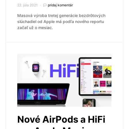
22. júla 2021
pridaj komentár
Masová výroba tretej generácie bezdrôtových
slúchadiel od Apple má podľa nového reportu
začať už o mesiac.
Nové AirPods a HiFi