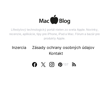
Lifestylový technologický portál nielen zo sveta Apple. Novinky,
recenzie, aplikácie, tipy pre iPhone, iPad a Mac. Fórum a bazár pre
produkty Apple.
Inzercia
Zásady ochrany osobných údajov
Kontakt
137