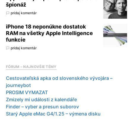
špionáž
pridaj komentár
iPhone 18 neponúkne dostatok
RAM na všetky Apple Intelligence
funkcie
pridaj komentár
FÓRUM – NAJNOVŠIE TÉMY
Cestovateľská apka od slovenského vývojára –
journeybot
PROSIM VYMAZAT
Zmizely mi události z kalendáře
Finder – vyber a presun suborov
Starý Apple eMac G4/1.25 – výmena disku