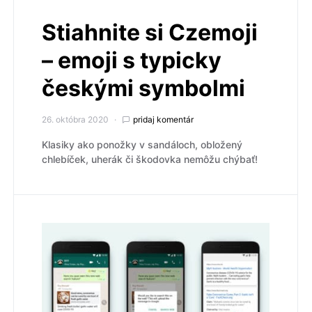
Stiahnite si Czemoji
– emoji s typicky
českými symbolmi
26. októbra 2020
pridaj komentár
Klasiky ako ponožky v sandáloch, obložený
chlebíček, uherák či škodovka nemôžu chýbať!