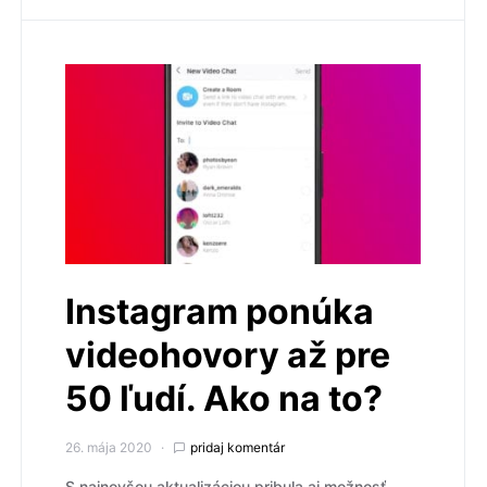
Instagram ponúka
videohovory až pre
50 ľudí. Ako na to?
26. mája 2020
pridaj komentár
S najnovšou aktualizáciou pribula aj možnosť