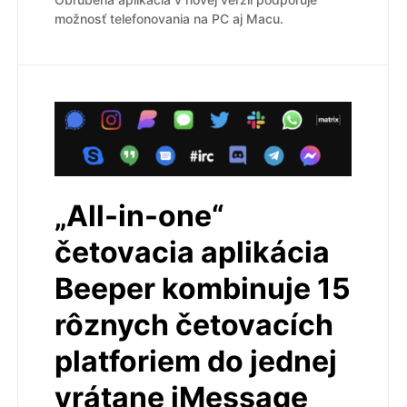
možnosť telefonovania na PC aj Macu.
„All-in-one“
četovacia aplikácia
Beeper kombinuje 15
rôznych četovacích
platforiem do jednej
vrátane iMessage