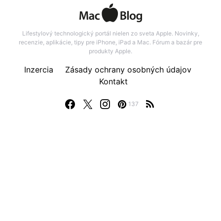
Lifestylový technologický portál nielen zo sveta Apple. Novinky,
recenzie, aplikácie, tipy pre iPhone, iPad a Mac. Fórum a bazár pre
produkty Apple.
Inzercia
Zásady ochrany osobných údajov
Kontakt
137