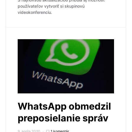
používateľov vytvoriť si skupinovú
videokonferenciu.
WhatsApp obmedzil
preposielanie správ
9. apríla 2020
1 komentár