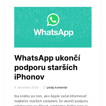
WhatsApp ukončí
podporu starších
iPhonov
4. decembra 2024
pridaj komentár
Iba krátko po tom, ako Apple začal informovať
majiteľov starších zariadení, že ukončí podporu
zálohovania na iCloud, prichádza ďalšia rana aj