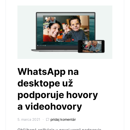
WhatsApp na
desktope už
podporuje hovory
a videohovory
5. marca 2021
pridaj komentár
Obľúbená aplikácia v novej verzii podporuje