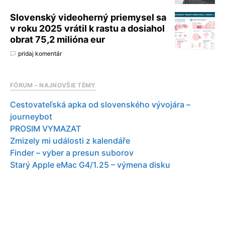
Slovenský videoherný priemysel sa
v roku 2025 vrátil k rastu a dosiahol
obrat 75,2 milióna eur
pridaj komentár
FÓRUM – NAJNOVŠIE TÉMY
Cestovateľská apka od slovenského vývojára –
journeybot
PROSIM VYMAZAT
Zmizely mi události z kalendáře
Finder – vyber a presun suborov
Starý Apple eMac G4/1.25 – výmena disku