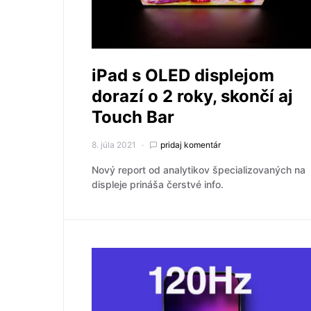
iPad s OLED displejom
dorazí o 2 roky, skončí aj
Touch Bar
8. júla 2021
pridaj komentár
Nový report od analytikov špecializovaných na
displeje prináša čerstvé info.