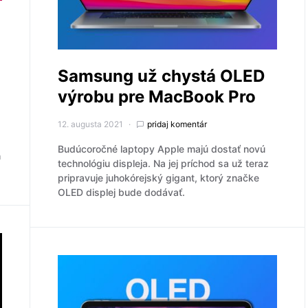
Samsung už chystá OLED
výrobu pre MacBook Pro
12. augusta 2021
pridaj komentár
Budúcoročné laptopy Apple majú dostať novú
h
technológiu displeja. Na jej príchod sa už teraz
pripravuje juhokórejský gigant, ktorý značke
OLED displej bude dodávať.