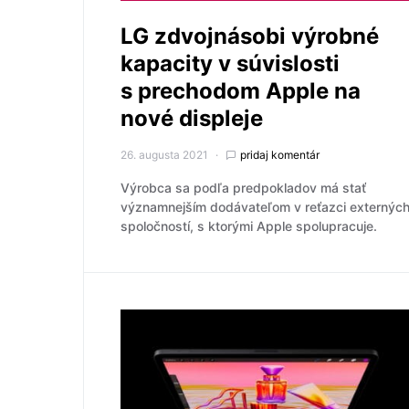
LG zdvojnásobi výrobné
kapacity v súvislosti
s prechodom Apple na
nové displeje
26. augusta 2021
pridaj komentár
Výrobca sa podľa predpokladov má stať
významnejším dodávateľom v reťazci externýc
spoločností, s ktorými Apple spolupracuje.