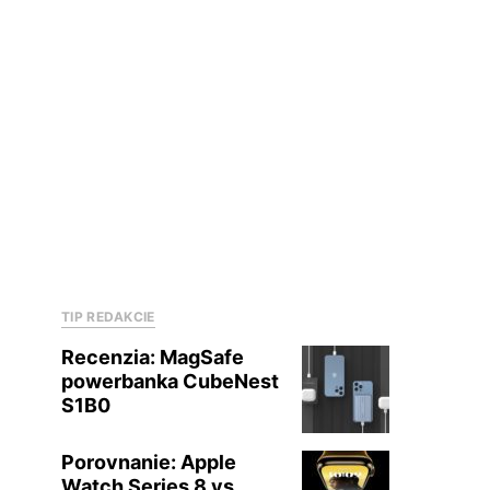
TIP REDAKCIE
Recenzia: MagSafe
powerbanka CubeNest
S1B0
Porovnanie: Apple
Watch Series 8 vs.