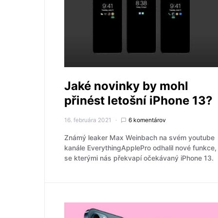
Jaké novinky by mohl
přinést letošní iPhone 13?
16. februára 2021
6 komentárov
Známý leaker Max Weinbach na svém youtube
kanále EverythingApplePro odhalil nové funkce,
se kterými nás překvapí očekávaný iPhone 13.