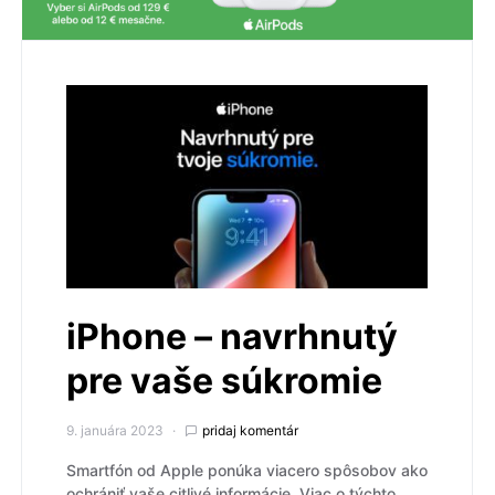
iPhone – navrhnutý
pre vaše súkromie
9. januára 2023
pridaj komentár
Smartfón od Apple ponúka viacero spôsobov ako
ochrániť vaše citlivé informácie. Viac o týchto