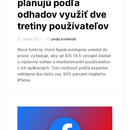
plánujú podľa
odhadov využiť dve
tretiny používateľov
12. apríla 2021
pridaj komentár
Nová funkcia, ktorú Apple postupne uviedol do
praxe, vyžaduje, aby od iOS 14.5 vývojári žiadali
o výslovný súhlas s monitorovaním používateľov
v ich aplikáciách. Túto možnosť podľa expertov
odklepne iba niečo cez 30% percent majiteľov
iPhonu.