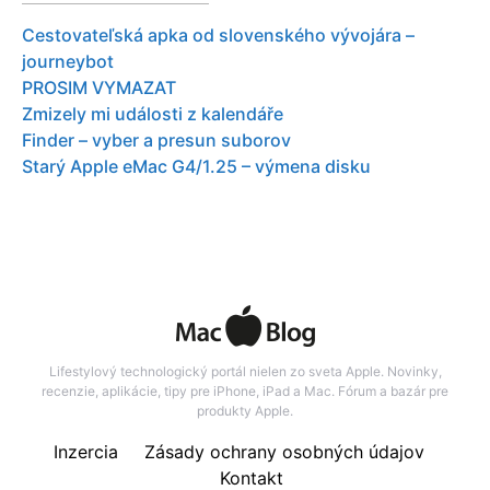
Cestovateľská apka od slovenského vývojára –
journeybot
PROSIM VYMAZAT
Zmizely mi události z kalendáře
Finder – vyber a presun suborov
Starý Apple eMac G4/1.25 – výmena disku
Lifestylový technologický portál nielen zo sveta Apple. Novinky,
recenzie, aplikácie, tipy pre iPhone, iPad a Mac. Fórum a bazár pre
produkty Apple.
Inzercia
Zásady ochrany osobných údajov
Kontakt