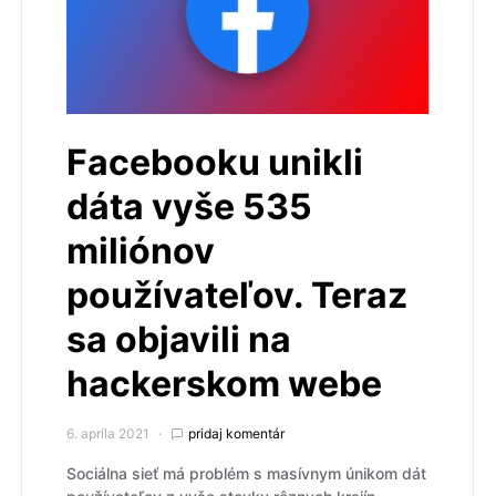
Facebooku unikli
dáta vyše 535
miliónov
používateľov. Teraz
sa objavili na
hackerskom webe
6. apríla 2021
pridaj komentár
Sociálna sieť má problém s masívnym únikom dát