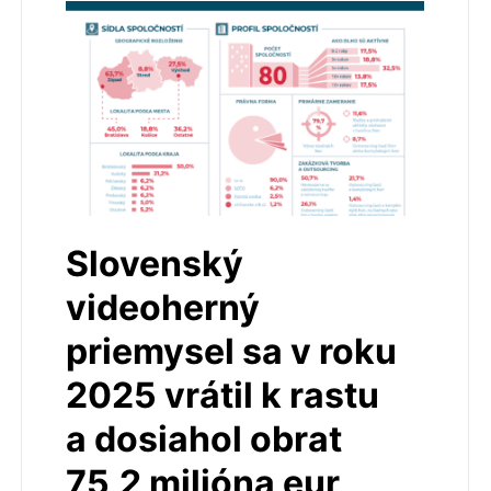
Slovenský
videoherný
priemysel sa v roku
2025 vrátil k rastu
a dosiahol obrat
75,2 milióna eur