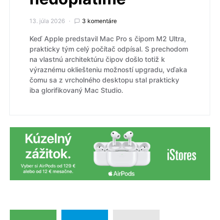
13. júla 2026
3 komentáre
Keď Apple predstavil Mac Pro s čipom M2 Ultra,
prakticky tým celý počítač odpísal. S prechodom
na vlastnú architektúru čipov došlo totiž k
výraznému okliešteniu možností upgradu, vďaka
čomu sa z vrcholného desktopu stal prakticky
iba glorifikovaný Mac Studio.