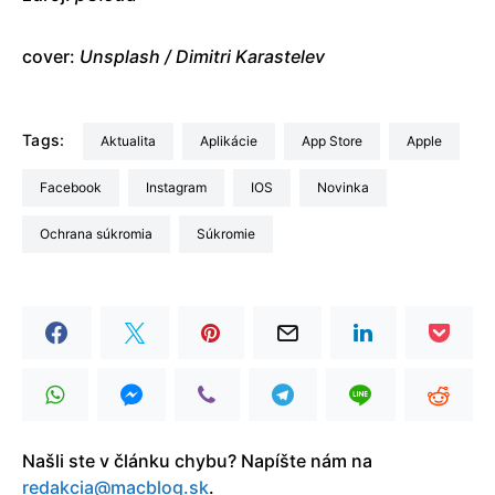
cover:
Unsplash / Dimitri Karastelev
Tags:
aktualita
Aplikácie
App Store
Apple
Facebook
Instagram
iOS
Novinka
ochrana súkromia
súkromie
Našli ste v článku chybu? Napíšte nám na
redakcia@macblog.sk
.