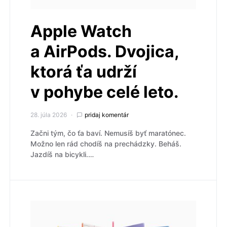
Apple Watch
a AirPods. Dvojica,
ktorá ťa udrží
v pohybe celé leto.
28. júla 2026
pridaj komentár
Začni tým, čo ťa baví. Nemusíš byť maratónec.
Možno len rád chodíš na prechádzky. Beháš.
Jazdíš na bicykli.…