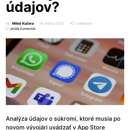
údajov?
by
Miloš Kučera
19. marca 2021
1 zdielanie
pridaj komentár
Analýza údajov o súkromí, ktoré musia po
novom vývojári uvádzať v App Store