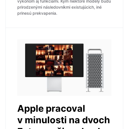
výkonom aj funkciami. Kým niektoré modely budú
prirodzenými následovníkmi existujúcich, iné
prinesú prekvapenia.
Apple pracoval
v minulosti na dvoch