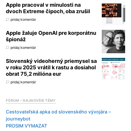
Apple pracoval v minulosti na
dvoch Extreme čipoch, oba zrušil
pridaj komentár
Apple žaluje OpenAI pre korporátnu
špionáž
pridaj komentár
Slovenský videoherný priemysel sa
v roku 2025 vrátil k rastu a dosiahol
obrat 75,2 milióna eur
pridaj komentár
FÓRUM – NAJNOVŠIE TÉMY
Cestovateľská apka od slovenského vývojára –
journeybot
PROSIM VYMAZAT