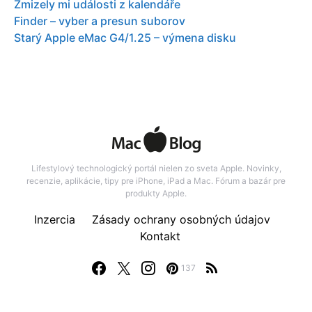
Zmizely mi události z kalendáře
Finder – vyber a presun suborov
Starý Apple eMac G4/1.25 – výmena disku
Lifestylový technologický portál nielen zo sveta Apple. Novinky,
recenzie, aplikácie, tipy pre iPhone, iPad a Mac. Fórum a bazár pre
produkty Apple.
Inzercia
Zásady ochrany osobných údajov
Kontakt
137