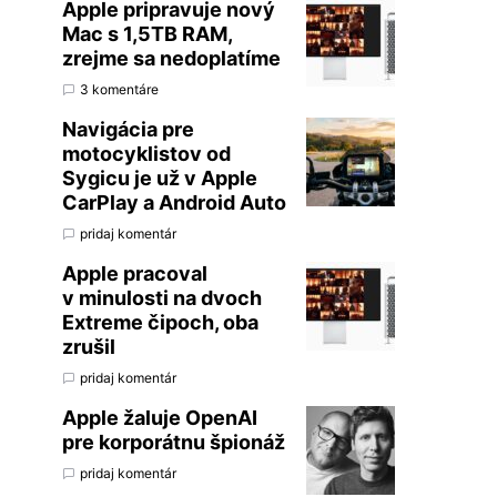
Apple pripravuje nový
Mac s 1,5TB RAM,
zrejme sa nedoplatíme
3 komentáre
Navigácia pre
motocyklistov od
Sygicu je už v Apple
CarPlay a Android Auto
pridaj komentár
Apple pracoval
v minulosti na dvoch
Extreme čipoch, oba
zrušil
pridaj komentár
Apple žaluje OpenAI
pre korporátnu špionáž
pridaj komentár