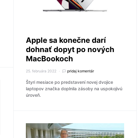
Apple sa konečne darí
dohnať dopyt po nových
MacBookoch
25. februára 2022
pridaj komentár
Štyri mesiace po predstavení novej dvojice
laptopov značka doplnila zásoby na uspokojivú
úroveň.