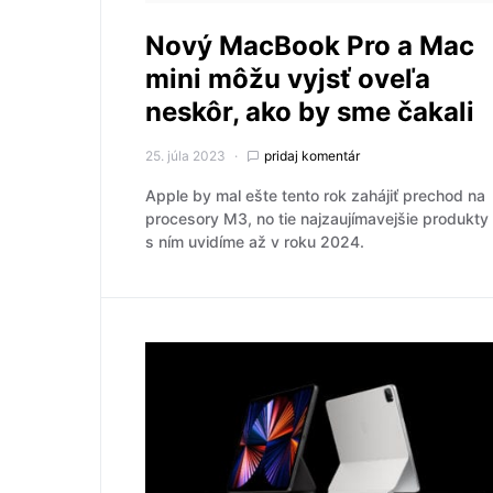
Nový MacBook Pro a Mac
mini môžu vyjsť oveľa
neskôr, ako by sme čakali
25. júla 2023
pridaj komentár
Apple by mal ešte tento rok zahájiť prechod na
procesory M3, no tie najzaujímavejšie produkty
s ním uvidíme až v roku 2024.