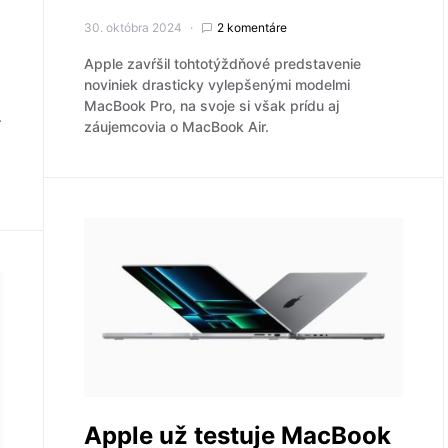
30. októbra 2024
2 komentáre
Apple zavŕšil tohtotýždňové predstavenie
noviniek drasticky vylepšenými modelmi
MacBook Pro, na svoje si však prídu aj
.
záujemcovia o MacBook Air.
Apple už testuje MacBook