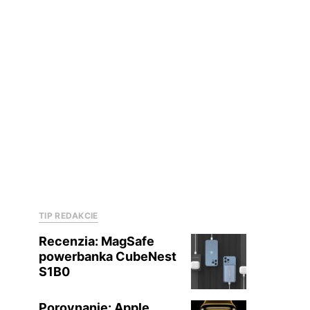
TIP REDAKCIE
Recenzia: MagSafe
powerbanka CubeNest
S1B0
Porovnanie: Apple