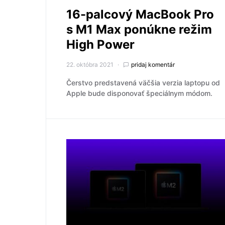
16-palcový MacBook Pro
s M1 Max ponúkne režim
High Power
22. októbra 2021
pridaj komentár
Čerstvo predstavená väčšia verzia laptopu od
Apple bude disponovať špeciálnym módom.