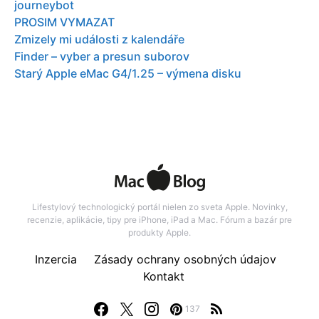
journeybot
PROSIM VYMAZAT
Zmizely mi události z kalendáře
Finder – vyber a presun suborov
Starý Apple eMac G4/1.25 – výmena disku
Lifestylový technologický portál nielen zo sveta Apple. Novinky,
recenzie, aplikácie, tipy pre iPhone, iPad a Mac. Fórum a bazár pre
produkty Apple.
Inzercia
Zásady ochrany osobných údajov
Kontakt
137