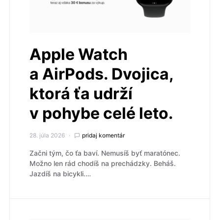
Apple Watch
a AirPods. Dvojica,
ktorá ťa udrží
v pohybe celé leto.
28. júla 2026
pridaj komentár
Začni tým, čo ťa baví. Nemusíš byť maratónec.
Možno len rád chodíš na prechádzky. Beháš.
Jazdíš na bicykli.…