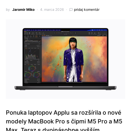
by
Jaromir Miko
4. marca 2026
pridaj komentár
Ponuka laptopov Applu sa rozšírila o nové
modely MacBook Pro s čipmi M5 Pro a M5
Max. Teraz s dvojnásobne vyšším