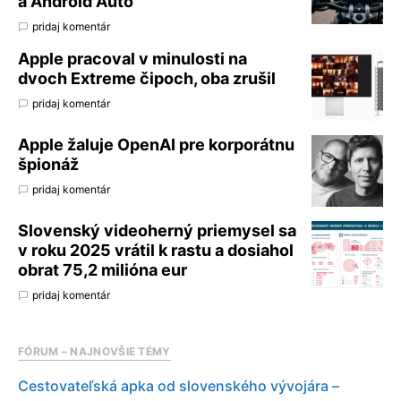
a Android Auto
pridaj komentár
Apple pracoval v minulosti na
dvoch Extreme čipoch, oba zrušil
pridaj komentár
Apple žaluje OpenAI pre korporátnu
špionáž
pridaj komentár
Slovenský videoherný priemysel sa
v roku 2025 vrátil k rastu a dosiahol
obrat 75,2 milióna eur
pridaj komentár
FÓRUM – NAJNOVŠIE TÉMY
Cestovateľská apka od slovenského vývojára –