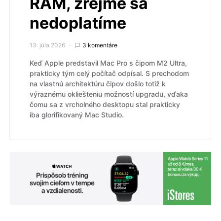
RAM, zrejme sa
nedoplatíme
13. júla 2026
3 komentáre
Keď Apple predstavil Mac Pro s čipom M2 Ultra,
prakticky tým celý počítač odpísal. S prechodom
na vlastnú architektúru čipov došlo totiž k
výraznému okliešteniu možností upgradu, vďaka
čomu sa z vrcholného desktopu stal prakticky
iba glorifikovaný Mac Studio.