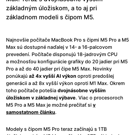
základným úložiskom, a to aj pri
základnom modeli s čipom M5.
Najnovšie počítače MacBook Pro s čipmi M5 Pro a M5
Max sú dostupné naďalej v 14- a 16-palcovom
prevedení. Počítače disponujú 18-jadrovým CPU
a možnosťou konfigurácie grafiky do 20 jadier pri M5
Pro a až do 40 jadier pri čipe M5 Max. Novinky
ponúkajú
až 4x vyšší AI výkon
oproti predošlej
generácii a až 8x vyšší výkon oproti M1 Max. Okrem
toho počítače potešia
dvojnásobne vyšším
úložiskom v základnej výbave
. Viac o procesoroch
M5 Pro a M5 Max je možné prečítať si
v
samostatnom článku
.
Modely s čipom M5 Pro teraz začínajú s 1TB