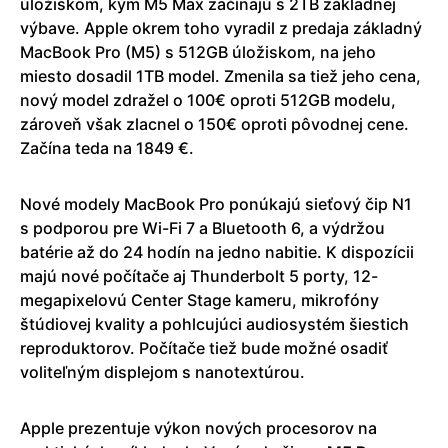
úložiskom, kým M5 Max začínajú s 2TB základnej
výbave. Apple okrem toho vyradil z predaja základný
MacBook Pro (M5) s 512GB úložiskom, na jeho
miesto dosadil 1TB model. Zmenila sa tiež jeho cena,
nový model zdražel o 100€ oproti 512GB modelu,
zároveň však zlacnel o 150€ oproti pôvodnej cene.
Začína teda na 1849 €.
Nové modely MacBook Pro ponúkajú sieťový čip N1
s podporou pre Wi-Fi 7 a Bluetooth 6, a výdržou
batérie až do 24 hodín na jedno nabitie. K dispozícii
majú nové počítače aj Thunderbolt 5 porty, 12-
megapixelovú Center Stage kameru, mikrofóny
štúdiovej kvality a pohlcujúci audiosystém šiestich
reproduktorov. Počítače tiež bude možné osadiť
voliteľným displejom s nanotextúrou.
Apple prezentuje výkon nových procesorov na