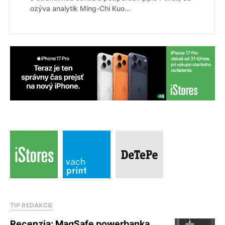
ozýva analytik Ming-Chi Kuo…
TIP REDAKCIE
Recenzia: MagSafe powerbanka