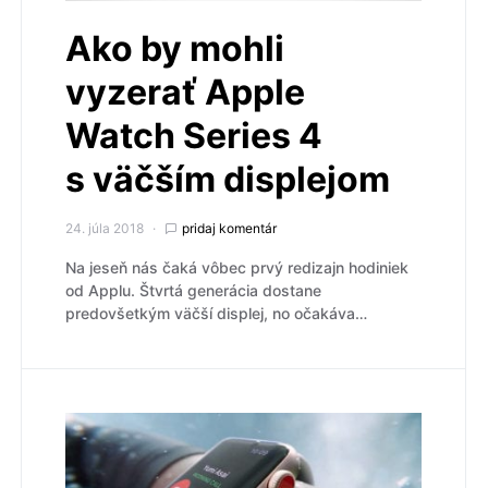
Ako by mohli
vyzerať Apple
Watch Series 4
s väčším displejom
24. júla 2018
pridaj komentár
Na jeseň nás čaká vôbec prvý redizajn hodiniek
od Applu. Štvrtá generácia dostane
predovšetkým väčší displej, no očakáva…