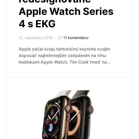
Apple Watch Series
4 s EKG
12. septembra 2018
11 komentárov
Apple začal svoju tohtoročnú keynote svojim
doposiaľ najintímnejším zariadením na trhu:
hodinkami Apple Watch. Tim Cook hneď na…