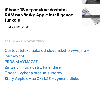
iPhone 18 neponúkne dostatok
RAM na všetky Apple Intelligence
funkcie
pridaj komentár
FÓRUM – NAJNOVŠIE TÉMY
Cestovateľská apka od slovenského vývojára –
journeybot
PROSIM VYMAZAT
Zmizely mi události z kalendáře
Finder – vyber a presun suborov
Starý Apple eMac G4/1.25 – výmena disku