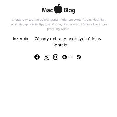
Lifestylový technologický portál nielen zo sveta Apple. Novinky,
recenzie, aplikácie, tipy pre iPhone, iPad a Mac. Fórum a bazár pre
produkty Apple.
Inzercia
Zásady ochrany osobných údajov
Kontakt
137