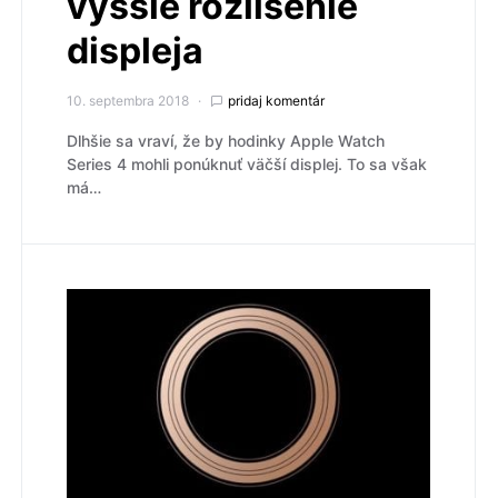
vyššie rozlíšenie
displeja
10. septembra 2018
pridaj komentár
Dlhšie sa vraví, že by hodinky Apple Watch
Series 4 mohli ponúknuť väčší displej. To sa však
má…