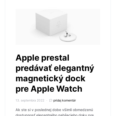
Apple prestal
predávať elegantný
magnetický dock
pre Apple Watch
13. septembra 2022
pridaj komentár
Ak ste si v poslednej dobe všimli obmedzenú
dostupnosť elegantného nabíjacieho doku pre