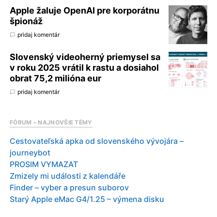
Apple žaluje OpenAI pre korporátnu
špionáž
pridaj komentár
Slovenský videoherný priemysel sa
v roku 2025 vrátil k rastu a dosiahol
obrat 75,2 milióna eur
pridaj komentár
FÓRUM – NAJNOVŠIE TÉMY
Cestovateľská apka od slovenského vývojára –
journeybot
PROSIM VYMAZAT
Zmizely mi události z kalendáře
Finder – vyber a presun suborov
Starý Apple eMac G4/1.25 – výmena disku