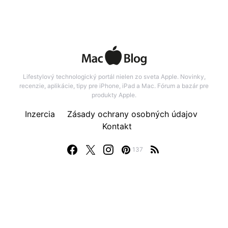
Lifestylový technologický portál nielen zo sveta Apple. Novinky,
recenzie, aplikácie, tipy pre iPhone, iPad a Mac. Fórum a bazár pre
produkty Apple.
Inzercia
Zásady ochrany osobných údajov
Kontakt
137