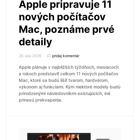
Apple pripravuje 11
nových počítačov
Mac, poznáme prvé
detaily
28. júla 2026
pridaj komentár
Apple plánuje v najbližších týždňoch, mesiacoch
a rokoch predstaviť celkom 11 nových počítačov
Mac, ktoré sa budú líšiť tvarom, hardvérom,
výkonom aj funkciami. Kým niektoré modely budú
prirodzenými následovníkmi existujúcich, iné
prinesú prekvapenia.