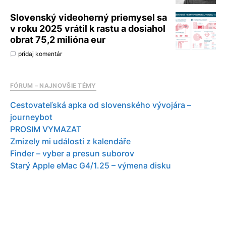
Slovenský videoherný priemysel sa
v roku 2025 vrátil k rastu a dosiahol
obrat 75,2 milióna eur
pridaj komentár
FÓRUM – NAJNOVŠIE TÉMY
Cestovateľská apka od slovenského vývojára –
journeybot
PROSIM VYMAZAT
Zmizely mi události z kalendáře
Finder – vyber a presun suborov
Starý Apple eMac G4/1.25 – výmena disku