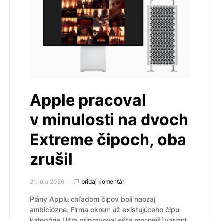
Apple pracoval
v minulosti na dvoch
Extreme čipoch, oba
zrušil
21. júla 2026
pridaj komentár
Plány Applu ohľadom čipov boli naozaj
ambiciózne. Firma okrem už existujúceho čipu
kategórie Ultra pripravoval ešte mocnejší variant.