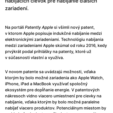
nabíjacích cievok pre nabíjanie ďalších
zariadení.
Na portáli
Patently
Apple
si všimli nový patent,
v ktorom Apple popisuje indukčné nabíjanie medzi
elektronickými zariadeniami. Technológiu nabíjania
medzi zariadeniami Apple skúmal od roku 2016, kedy
prvýkrát podal prihlášky na patenty, ktoré už
v súčasnosti vlastní a využíva.
V novom patente sa uvádzajú možnosti, vďaka
ktorým by bolo možné zariadenia ako Apple Watch,
iPhone, iPad a MacBook využívať spoločný
ekosystém pre dopĺňanie energie. V patentových
nákresoch vidno viacero umiestnení pre cievky na
nabíjanie, vďaka ktorým by bolo možné paralelne
nabíjať viacero produktov. Potenciálnym miestom by