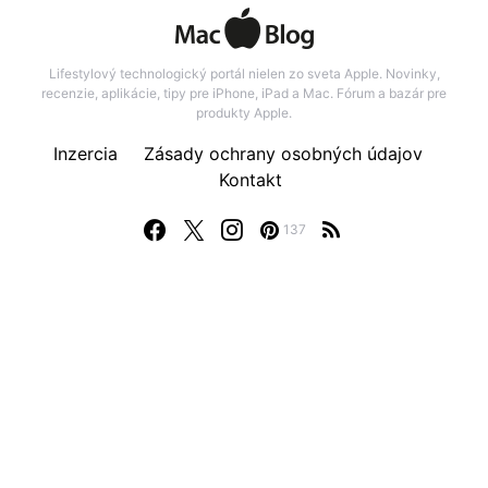
Lifestylový technologický portál nielen zo sveta Apple. Novinky,
recenzie, aplikácie, tipy pre iPhone, iPad a Mac. Fórum a bazár pre
produkty Apple.
Inzercia
Zásady ochrany osobných údajov
Kontakt
137