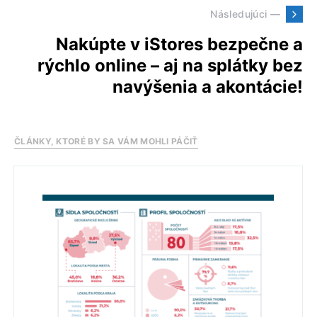
Následujúci —
Nakúpte v iStores bezpečne a
rýchlo online – aj na splátky bez
navýšenia a akontácie!
ČLÁNKY, KTORÉ BY SA VÁM MOHLI PÁČIŤ