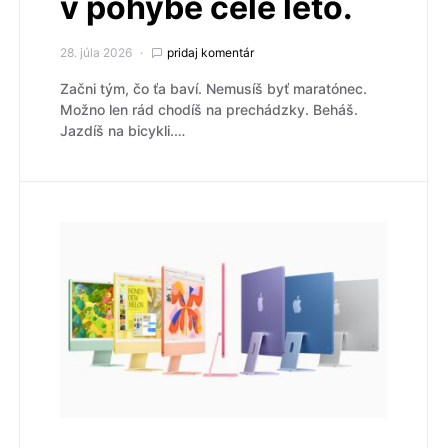
v pohybe celé leto.
28. júla 2026
pridaj komentár
Začni tým, čo ťa baví. Nemusíš byť maratónec.
Možno len rád chodíš na prechádzky. Beháš.
Jazdíš na bicykli.…