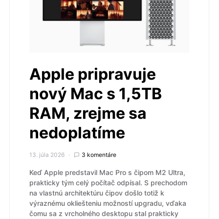
Apple pripravuje
nový Mac s 1,5TB
RAM, zrejme sa
nedoplatíme
13. júla 2026
3 komentáre
Keď Apple predstavil Mac Pro s čipom M2 Ultra,
prakticky tým celý počítač odpísal. S prechodom
na vlastnú architektúru čipov došlo totiž k
výraznému okliešteniu možností upgradu, vďaka
čomu sa z vrcholného desktopu stal prakticky