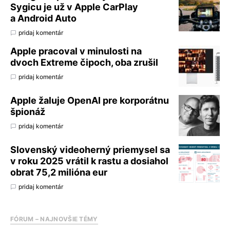
Sygicu je už v Apple CarPlay
a Android Auto
pridaj komentár
Apple pracoval v minulosti na
dvoch Extreme čipoch, oba zrušil
pridaj komentár
Apple žaluje OpenAI pre korporátnu
špionáž
pridaj komentár
Slovenský videoherný priemysel sa
v roku 2025 vrátil k rastu a dosiahol
obrat 75,2 milióna eur
pridaj komentár
FÓRUM – NAJNOVŠIE TÉMY