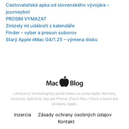
Cestovateľská apka od slovenského vývojára –
journeybot
PROSIM VYMAZAT
Zmizely mi události z kalendáře
Finder – vyber a presun suborov
Starý Apple eMac G4/1.25 – výmena disku
Lifestylový technologický portál nielen zo sveta Apple. Novinky,
recenzie, aplikácie, tipy pre iPhone, iPad a Mac. Fórum a bazár pre
produkty Apple.
Inzercia
Zásady ochrany osobných údajov
Kontakt