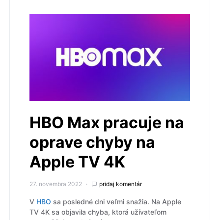
HBO Max pracuje na
oprave chyby na
Apple TV 4K
27. novembra 2022
pridaj komentár
V
HBO
sa posledné dni veľmi snažia. Na Apple
TV 4K sa objavila chyba, ktorá užívateľom