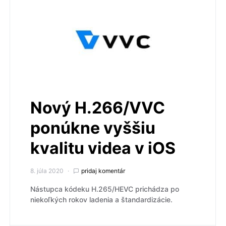
Nový H.266/VVC
ponúkne vyššiu
kvalitu videa v iOS
8. júla 2020
pridaj komentár
Nástupca kódeku H.265/HEVC prichádza po
niekoľkých rokov ladenia a štandardizácie.