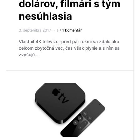
dolárov, filmári s tým
nesúhlasia
3. septembra 2017
1 komentár
Vlastniť 4K televízor pred pár rokmi sa zdalo ako
celkom zbytočná vec, čas však plynie a s ním sa
zvyšujú…