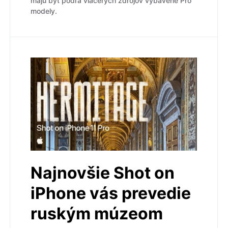
majú byť podľa viacerých zdrojov vybavené Pro
modely.
Najnovšie Shot on
iPhone vás prevedie
ruským múzeom