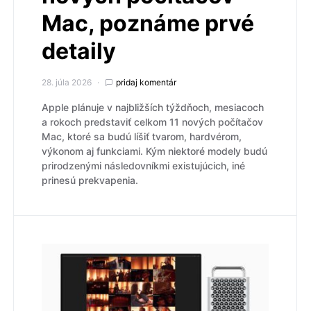
Mac, poznáme prvé
detaily
28. júla 2026
pridaj komentár
Apple plánuje v najbližších týždňoch, mesiacoch
a rokoch predstaviť celkom 11 nových počítačov
Mac, ktoré sa budú líšiť tvarom, hardvérom,
výkonom aj funkciami. Kým niektoré modely budú
prirodzenými následovníkmi existujúcich, iné
prinesú prekvapenia.