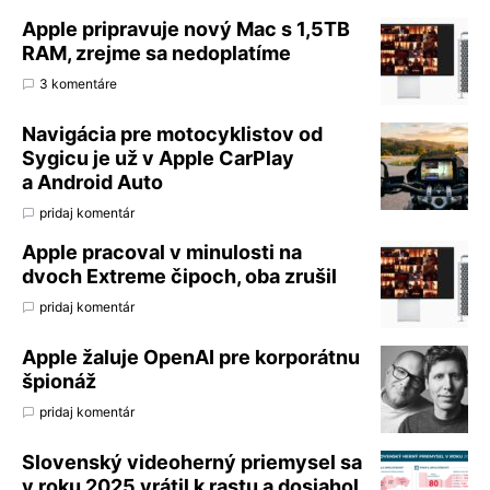
Apple pripravuje nový Mac s 1,5TB
RAM, zrejme sa nedoplatíme
3 komentáre
Navigácia pre motocyklistov od
Sygicu je už v Apple CarPlay
a Android Auto
pridaj komentár
Apple pracoval v minulosti na
dvoch Extreme čipoch, oba zrušil
pridaj komentár
Apple žaluje OpenAI pre korporátnu
špionáž
pridaj komentár
Slovenský videoherný priemysel sa
v roku 2025 vrátil k rastu a dosiahol