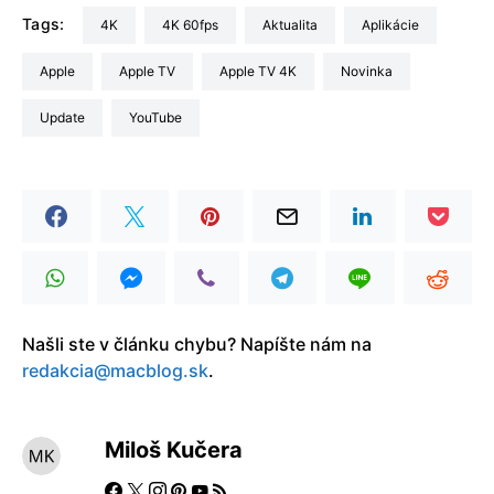
Tags:
4K
4K 60fps
aktualita
Aplikácie
Apple
Apple TV
Apple TV 4K
Novinka
update
YouTube
Našli ste v článku chybu? Napíšte nám na
redakcia@macblog.sk
.
Miloš Kučera