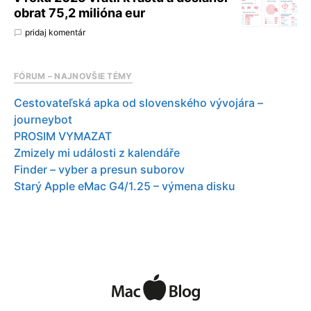
obrat 75,2 milióna eur
pridaj komentár
FÓRUM – NAJNOVŠIE TÉMY
Cestovateľská apka od slovenského vývojára –
journeybot
PROSIM VYMAZAT
Zmizely mi události z kalendáře
Finder – vyber a presun suborov
Starý Apple eMac G4/1.25 – výmena disku