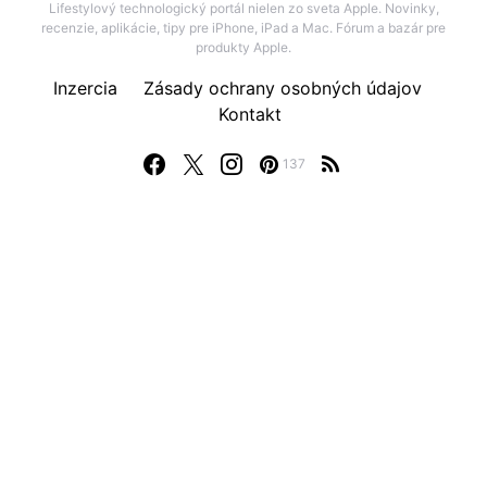
Lifestylový technologický portál nielen zo sveta Apple. Novinky,
recenzie, aplikácie, tipy pre iPhone, iPad a Mac. Fórum a bazár pre
produkty Apple.
Inzercia
Zásady ochrany osobných údajov
Kontakt
137