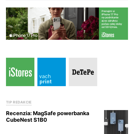
TIP REDAKCIE
Recenzia: MagSafe powerbanka
CubeNest S1B0