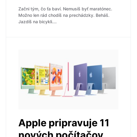
Začni tým, čo ťa baví. Nemusíš byť maratónec.
Možno len rád chodíš na prechádzky. Beháš.
Jazdíš na bicykli.…
Apple pripravuje 11
nových počítačov