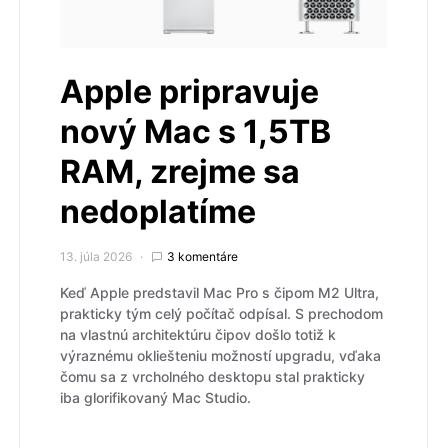
Apple pripravuje
nový Mac s 1,5TB
RAM, zrejme sa
nedoplatíme
13. júla 2026
3 komentáre
Keď Apple predstavil Mac Pro s čipom M2 Ultra,
prakticky tým celý počítač odpísal. S prechodom
na vlastnú architektúru čipov došlo totiž k
výraznému okliešteniu možností upgradu, vďaka
čomu sa z vrcholného desktopu stal prakticky
iba glorifikovaný Mac Studio.