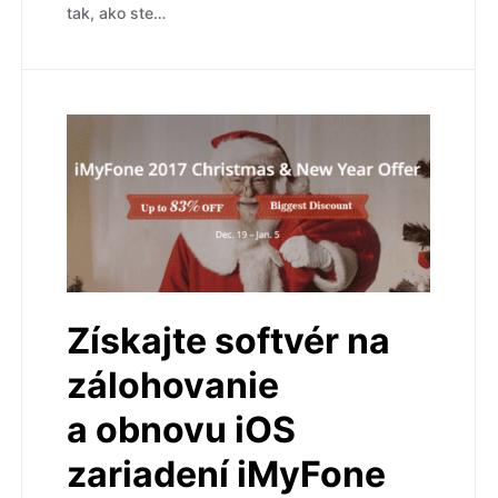
tak, ako ste…
Získajte softvér na
zálohovanie
a obnovu iOS
zariadení iMyFone