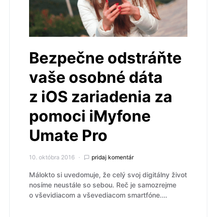
Bezpečne odstráňte
vaše osobné dáta
z iOS zariadenia za
pomoci iMyfone
Umate Pro
10. októbra 2016
pridaj komentár
Málokto si uvedomuje, že celý svoj digitálny život
nosíme neustále so sebou. Reč je samozrejme
o vševidiacom a vševediacom smartfóne.…