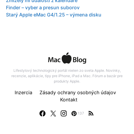
Zmizely mi události z kalendáře
Finder – vyber a presun suborov
Starý Apple eMac G4/1.25 – výmena disku
Lifestylový technologický portál nielen zo sveta Apple. Novinky,
recenzie, aplikácie, tipy pre iPhone, iPad a Mac. Fórum a bazár pre
produkty Apple.
Inzercia
Zásady ochrany osobných údajov
Kontakt
137