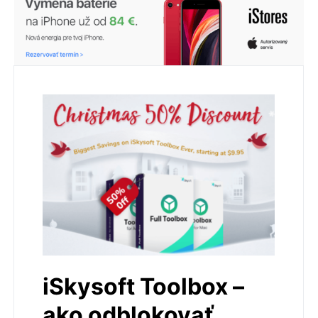
iSkysoft Toolbox –
ako odblokovať