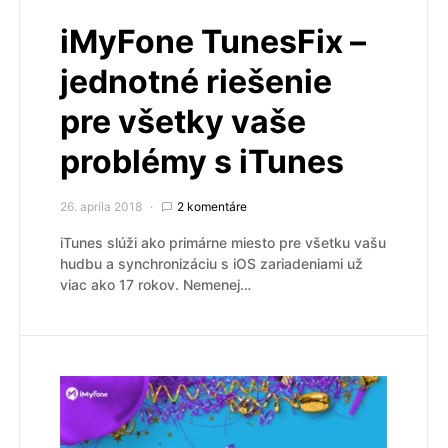
iMyFone TunesFix –
jednotné riešenie
pre všetky vaše
problémy s iTunes
26. apríla 2018
2 komentáre
iTunes slúži ako primárne miesto pre všetku vašu
hudbu a synchronizáciu s iOS zariadeniami už
viac ako 17 rokov. Nemenej…