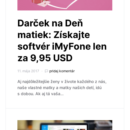
Darček na Deň
matiek: Získajte
softvér iMyFone len
za 9,95 USD
11. mája 2017
pridaj komentár
Aj najdôležitejšie ženy v živote každého z nás,
naše vlastné matky a matky našich detí, idú
s dobou. Ak aj tá vaša…