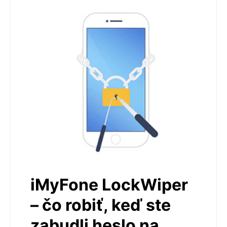
iMyFone LockWiper
– čo robiť, keď ste
zabudli heslo na