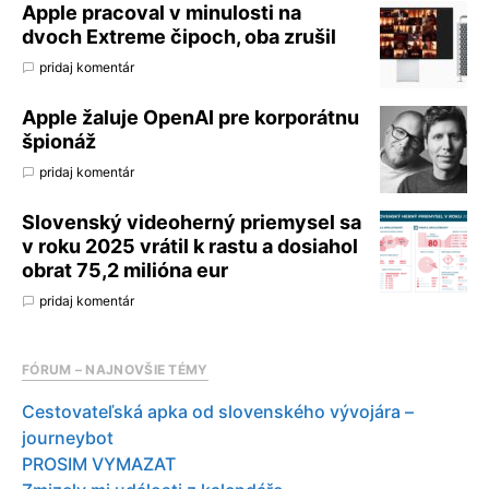
Apple pracoval v minulosti na
dvoch Extreme čipoch, oba zrušil
pridaj komentár
Apple žaluje OpenAI pre korporátnu
špionáž
pridaj komentár
Slovenský videoherný priemysel sa
v roku 2025 vrátil k rastu a dosiahol
obrat 75,2 milióna eur
pridaj komentár
FÓRUM – NAJNOVŠIE TÉMY
Cestovateľská apka od slovenského vývojára –
journeybot
PROSIM VYMAZAT