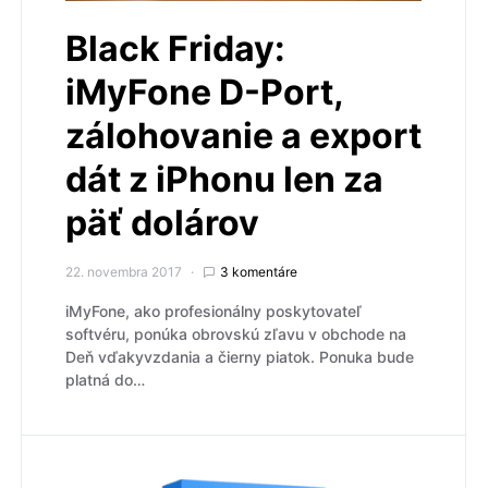
Black Friday:
iMyFone D-Port,
zálohovanie a export
dát z iPhonu len za
päť dolárov
22. novembra 2017
3 komentáre
iMyFone, ako profesionálny poskytovateľ
softvéru, ponúka obrovskú zľavu v obchode na
Deň vďakyvzdania a čierny piatok. Ponuka bude
platná do…