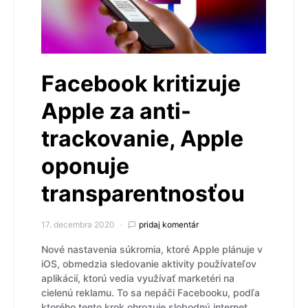
Facebook kritizuje
Apple za anti-
trackovanie, Apple
oponuje
transparentnosťou
17. decembra 2020
pridaj komentár
Nové nastavenia súkromia, ktoré Apple plánuje v
iOS, obmedzia sledovanie aktivity používateľov
aplikácií, ktorú vedia využívať marketéri na
cielenú reklamu. To sa nepáči Facebooku, podľa
ktorého tento krok ohrozuje slobodný internet.