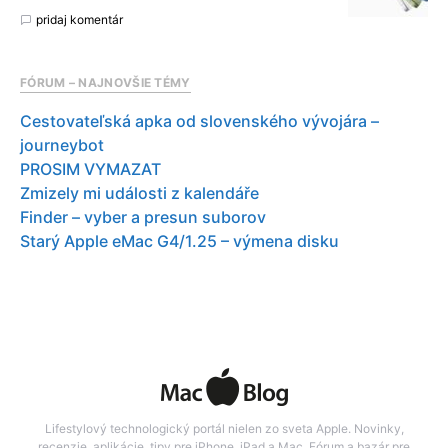
pridaj komentár
FÓRUM – NAJNOVŠIE TÉMY
Cestovateľská apka od slovenského vývojára –
journeybot
PROSIM VYMAZAT
Zmizely mi události z kalendáře
Finder – vyber a presun suborov
Starý Apple eMac G4/1.25 – výmena disku
Lifestylový technologický portál nielen zo sveta Apple. Novinky,
recenzie, aplikácie, tipy pre iPhone, iPad a Mac. Fórum a bazár pre