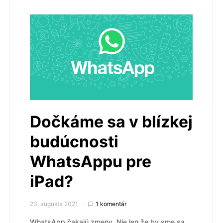
Dočkáme sa v blízkej
budúcnosti
WhatsAppu pre
iPad?
23. augusta 2021
1 komentár
WhatsApp čakajú zmeny. Nie len že by sme sa