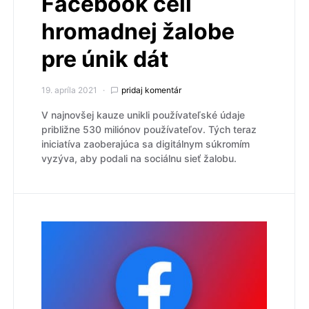
Facebook čelí
hromadnej žalobe
pre únik dát
19. apríla 2021
pridaj komentár
V najnovšej kauze unikli používateľské údaje
približne 530 miliónov používateľov. Tých teraz
iniciatíva zaoberajúca sa digitálnym súkromím
vyzýva, aby podali na sociálnu sieť žalobu.