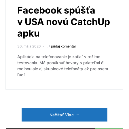
Facebook spúšťa
v USA novú CatchUp
apku
30. mája 2020
pridaj komentár
Aplikácia na telefonovanie je zatiaľ v režime
testovania. Má ponúknuť hovory s priateľmi či
rodinou ale aj skupinové telefonáty až pre osem
ľudí.
Načítať Viac