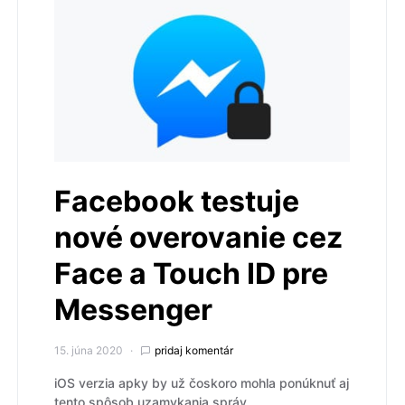
Facebook testuje
nové overovanie cez
Face a Touch ID pre
Messenger
15. júna 2020
pridaj komentár
iOS verzia apky by už čoskoro mohla ponúknuť aj
tento spôsob uzamykania správ.