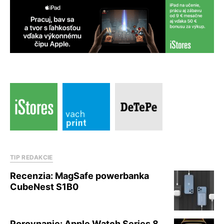
TIP REDAKCIE
Recenzia: MagSafe powerbanka
CubeNest S1B0
Porovnanie: Apple Watch Series 8