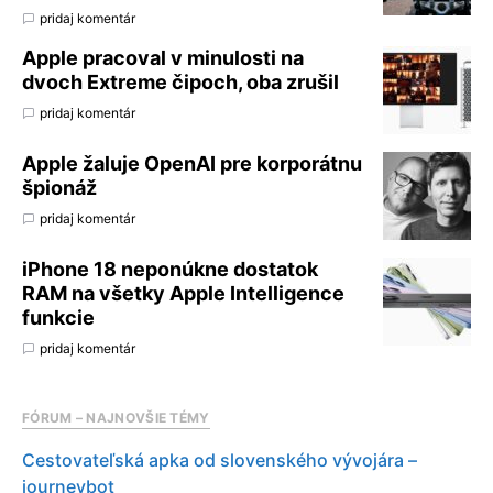
pridaj komentár
Apple pracoval v minulosti na
dvoch Extreme čipoch, oba zrušil
pridaj komentár
Apple žaluje OpenAI pre korporátnu
špionáž
pridaj komentár
iPhone 18 neponúkne dostatok
RAM na všetky Apple Intelligence
funkcie
pridaj komentár
FÓRUM – NAJNOVŠIE TÉMY
Cestovateľská apka od slovenského vývojára –
journeybot