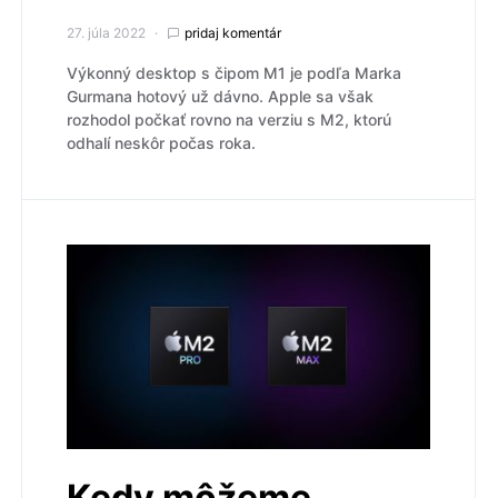
27. júla 2022
pridaj komentár
Výkonný desktop s čipom M1 je podľa Marka
Gurmana hotový už dávno. Apple sa však
rozhodol počkať rovno na verziu s M2, ktorú
odhalí neskôr počas roka.
Kedy môžeme