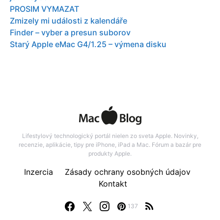
PROSIM VYMAZAT
Zmizely mi události z kalendáře
Finder – vyber a presun suborov
Starý Apple eMac G4/1.25 – výmena disku
Lifestylový technologický portál nielen zo sveta Apple. Novinky,
recenzie, aplikácie, tipy pre iPhone, iPad a Mac. Fórum a bazár pre
produkty Apple.
Inzercia
Zásady ochrany osobných údajov
Kontakt
137