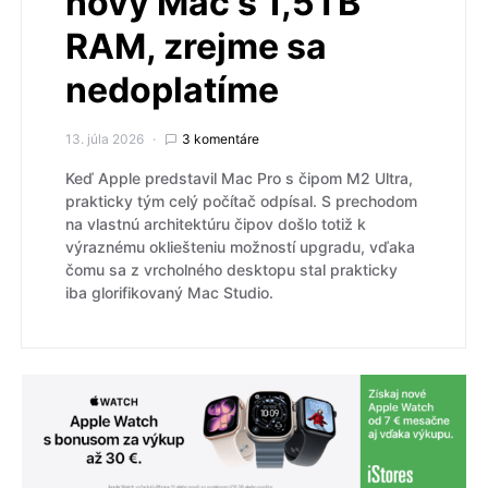
nový Mac s 1,5TB
RAM, zrejme sa
nedoplatíme
13. júla 2026
3 komentáre
Keď Apple predstavil Mac Pro s čipom M2 Ultra,
prakticky tým celý počítač odpísal. S prechodom
na vlastnú architektúru čipov došlo totiž k
výraznému okliešteniu možností upgradu, vďaka
čomu sa z vrcholného desktopu stal prakticky
iba glorifikovaný Mac Studio.