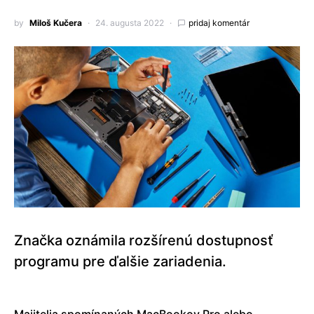
by
Miloš Kučera
24. augusta 2022
pridaj komentár
Značka oznámila rozšírenú dostupnosť
programu pre ďalšie zariadenia.
Majitelia spomínaných MacBookov Pro alebo