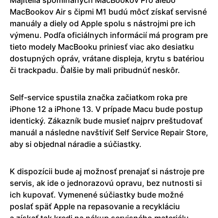
MacBookov Air s čipmi M1 budú môcť získať servisné
manuály a diely od Apple spolu s nástrojmi pre ich
výmenu. Podľa oficiálnych informácií má program pre
tieto modely MacBooku priniesť viac ako desiatku
dostupných opráv, vrátane displeja, krytu s batériou
či trackpadu. Ďalšie by mali pribudnúť neskôr.
Self-service spustila značka začiatkom roka pre
iPhone 12 a iPhone 13. V prípade Macu bude postup
identický. Zákazník bude musieť najprv preštudovať
manuál a následne navštíviť Self Service Repair Store,
aby si objednal náradie a súčiastky.
K dispozícii bude aj možnosť prenajať si nástroje pre
servis, ak ide o jednorazovú opravu, bez nutnosti si
ich kupovať. Vymenené súčiastky bude možné
poslať späť Apple na repasovanie a recykláciu
a získať tak kredi na nákup servisného materiálu.