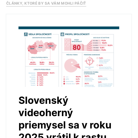
ČLÁNKY, KTORÉ BY SA VÁM MOHLI PÁČIŤ
Slovenský
videoherný
priemysel sa v roku
2025 vrátil k rastu