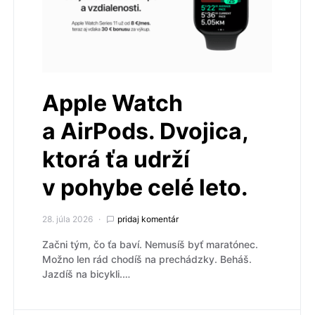
Apple Watch
a AirPods. Dvojica,
ktorá ťa udrží
v pohybe celé leto.
28. júla 2026
pridaj komentár
Začni tým, čo ťa baví. Nemusíš byť maratónec.
Možno len rád chodíš na prechádzky. Beháš.
Jazdíš na bicykli.…