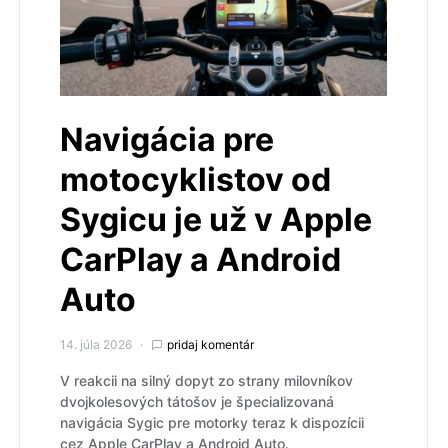
Navigácia pre
motocyklistov od
Sygicu je už v Apple
CarPlay a Android
Auto
14. júla 2026
pridaj komentár
V reakcii na silný dopyt zo strany milovníkov
dvojkolesových tátošov je špecializovaná
navigácia Sygic pre motorky teraz k dispozícii
cez Apple CarPlay a Android Auto.