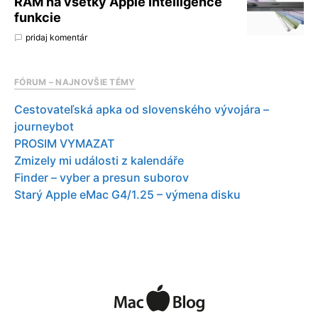
RAM na všetky Apple Intelligence
funkcie
pridaj komentár
FÓRUM – NAJNOVŠIE TÉMY
Cestovateľská apka od slovenského vývojára –
journeybot
PROSIM VYMAZAT
Zmizely mi události z kalendáře
Finder – vyber a presun suborov
Starý Apple eMac G4/1.25 – výmena disku