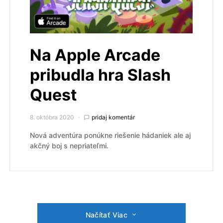
Na Apple Arcade
pribudla hra Slash
Quest
8. októbra 2020
pridaj komentár
Nová adventúra ponúkne riešenie hádaniek ale aj
akčný boj s nepriateľmi.
Načítať Viac