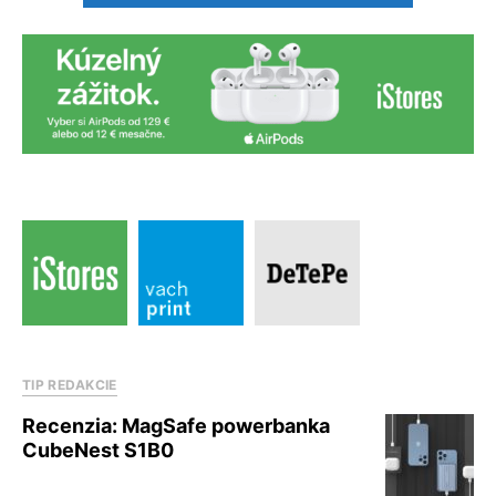
TIP REDAKCIE
Recenzia: MagSafe powerbanka
CubeNest S1B0