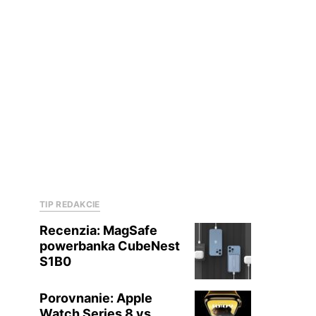
TIP REDAKCIE
Recenzia: MagSafe
powerbanka CubeNest
S1B0
Porovnanie: Apple
Watch Series 8 vs.