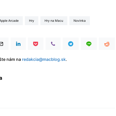
Apple Arcade
Hry
hry na Macu
Novinka
íšte nám na
redakcia@macblog.sk
.
a