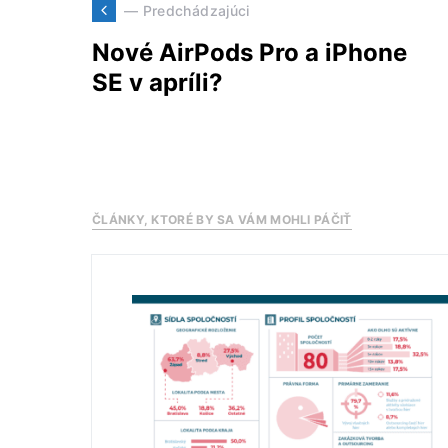
— Predchádzajúci
Nové AirPods Pro a iPhone
SE v apríli?
ČLÁNKY, KTORÉ BY SA VÁM MOHLI PÁČIŤ