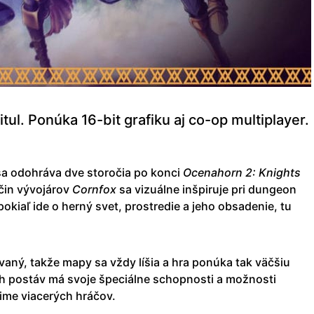
tul. Ponúka 16-bit grafiku aj co-op multiplayer.
 sa odohráva dve storočia po konci
Ocenahorn 2: Knights
čin vývojárov
Cornfox
sa vizuálne inšpiruje pri dungeon
okiaľ ide o herný svet, prostredie a jeho obsadenie, tu
aný, takže mapy sa vždy líšia a hra ponúka tak väčšiu
h postáv má svoje špeciálne schopnosti a možnosti
žime viacerých hráčov.