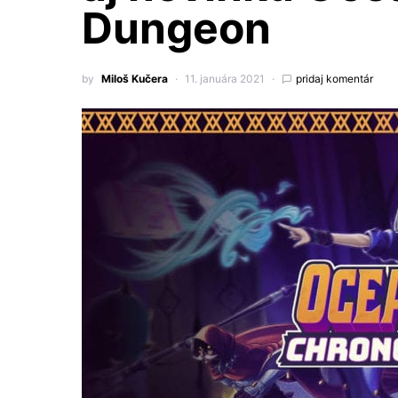
Dungeon
by
Miloš Kučera
11. januára 2021
pridaj komentár