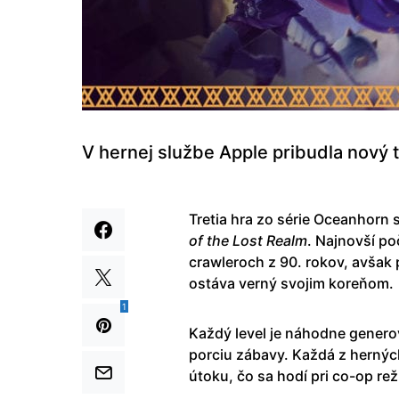
V hernej službe Apple pribudla nový ti
Tretia hra zo série Oceanhorn
of the Lost Realm
. Najnovší po
crawleroch z 90. rokov, avšak p
ostáva verný svojim koreňom.
1
Každý level je náhodne generov
porciu zábavy. Každá z hernýc
útoku, čo sa hodí pri co-op re