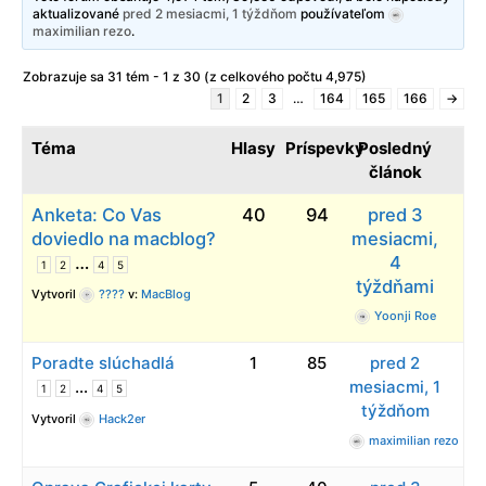
aktualizované
pred 2 mesiacmi, 1 týždňom
používateľom
maximilian rezo
.
Zobrazuje sa 31 tém - 1 z 30 (z celkového počtu 4,975)
1
2
3
…
164
165
166
→
Téma
Hlasy
Príspevky
Posledný
článok
Anketa: Co Vas
40
94
pred 3
doviedlo na macblog?
mesiacmi,
…
4
1
2
4
5
týždňami
Vytvoril
????
v:
MacBlog
Yoonji Roe
Poradte slúchadlá
1
85
pred 2
…
mesiacmi, 1
1
2
4
5
týždňom
Vytvoril
Hack2er
maximilian rezo