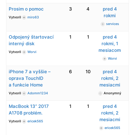
Prosim o pomoc
3
4
pred 4
rokmi
Vytvoril
miro63
services
Odpojený štartovací
1
1
pred 4
interný disk
rokmi, 1
mesiacom
Vytvoril
Worvi
Worvi
iPhone 7 a vyššie –
6
10
pred 4
oprava TouchID
rokmi, 2
a funkcie Home
mesiacmi
Vytvoril
Adomm1234
Anonymný
MacBook 13” 2017
1
1
pred 4
A1708 problém.
rokmi, 2
mesiacmi
Vytvoril
ericek565
ericek565