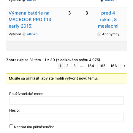
Vytvoril
MarekR
MarekR
Výmena batérie na
3
3
pred 4
MACBOOK PRO (’13,
rokmi, 8
early 2015)
mesiacmi
Vytvoril
ollinko
Anonymný
Zobrazuje sa 31 tém - 1 z 30 (z celkového počtu 4,975)
1
2
3
…
164
165
166
→
Musíte sa prihlásiť, aby ste mohli vytvoriť novú tému.
Používateľské meno:
Heslo:
Nechať ma prihláseného