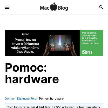
Pomoc:
hardware
Domov
›
Diskusné Fóra
›
Pomoc: hardware
Toto fórum obsahuje 4,974 tém, 39,550 odpovedí, a bolo naposledy