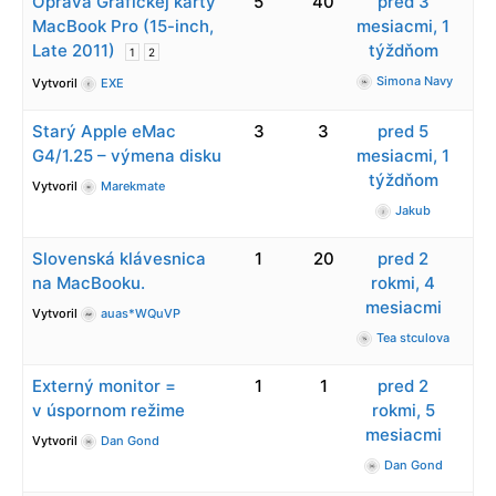
Oprava Grafickej karty
5
40
pred 3
MacBook Pro (15-inch,
mesiacmi, 1
Late 2011)
týždňom
1
2
Simona Navy
Vytvoril
EXE
Starý Apple eMac
3
3
pred 5
G4/1.25 – výmena disku
mesiacmi, 1
týždňom
Vytvoril
Marekmate
Jakub
Slovenská klávesnica
1
20
pred 2
na MacBooku.
rokmi, 4
mesiacmi
Vytvoril
auas*WQuVP
Tea stculova
Externý monitor =
1
1
pred 2
v úspornom režime
rokmi, 5
mesiacmi
Vytvoril
Dan Gond
Dan Gond