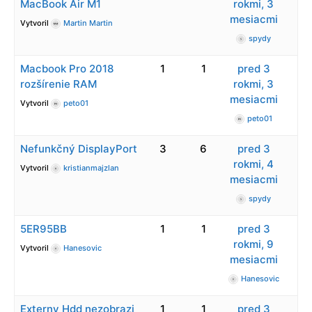
MacBook Air M1
rokmi, 3
mesiacmi
Vytvoril
Martin Martin
spydy
Macbook Pro 2018
1
1
pred 3
rozšírenie RAM
rokmi, 3
mesiacmi
Vytvoril
peto01
peto01
Nefunkčný DisplayPort
3
6
pred 3
rokmi, 4
Vytvoril
kristianmajzlan
mesiacmi
spydy
5ER95BB
1
1
pred 3
rokmi, 9
Vytvoril
Hanesovic
mesiacmi
Hanesovic
Externy Hdd nezobrazi
1
1
pred 3