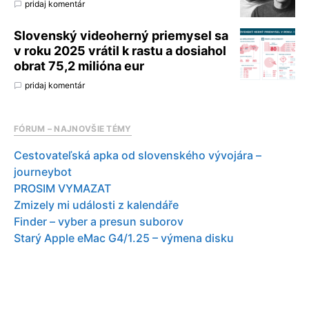
pridaj komentár
Slovenský videoherný priemysel sa
v roku 2025 vrátil k rastu a dosiahol
obrat 75,2 milióna eur
pridaj komentár
FÓRUM – NAJNOVŠIE TÉMY
Cestovateľská apka od slovenského vývojára –
journeybot
PROSIM VYMAZAT
Zmizely mi události z kalendáře
Finder – vyber a presun suborov
Starý Apple eMac G4/1.25 – výmena disku