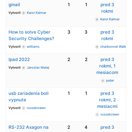
gmail
1
1
pred 3
rokmi
Vytvoril
Karol Kalmar
Karol Kalmar
How to solve Cyber
3
3
pred 3
Security Challenges?
rokmi
Vytvoril
williams
charbonnel Walker
Ipad 2022
2
2
pred 3
rokmi, 1
Vytvoril
Jaroslav Matej
mesiacom
peter
usb zariadenia boli
1
1
pred 3
vypnute
rokmi, 2
mesiacmi
Vytvoril
russelcrawn
russelcrawn
RS-232 Axagon na
2
4
pred 3