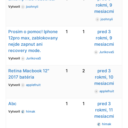
rokmi, 9
Vytvoril
joohnyii
mesiacmi
joohnyii
Prosim o pomoc! Iphone
1
1
pred 3
12pro max, zablokovany
rokmi, 9
nejde zapnut ani
mesiacmi
recovery mode.
JurikovaS
Vytvoril
JurikovaS
Retina Macbook 12″
1
2
pred 3
2017 batéria
rokmi, 10
mesiacmi
Vytvoril
applefruit
applefruit
Abc
1
1
pred 3
rokmi, 11
Vytvoril
himak
mesiacmi
himak