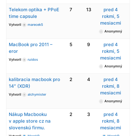
Telekom optika + PPoE
7
13
pred 4
time capsule
rokmi, 5
mesiacmi
Vytvoril
marecek5
Anonymný
MacBook pro 2011 –
5
9
pred 4
eror
rokmi, 5
mesiacmi
Vytvoril
ruidos
Anonymný
kalibracia macbook pro
2
4
pred 4
14″ (XDR)
rokmi, 8
mesiacmi
Vytvoril
alchymister
Anonymný
Nákup Macbooku
2
3
pred 4
v apple store cz na
rokmi, 8
slovenskú firmu.
mesiacmi