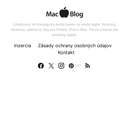
Lifestylový technologický portál nielen zo sveta Apple. Novinky,
recenzie, aplikácie, tipy pre iPhone, iPad a Mac. Fórum a bazár pre
produkty Apple.
Inzercia
Zásady ochrany osobných údajov
Kontakt
137