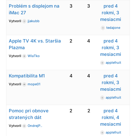
Problém s displejom na
3
3
pred 4
iMac 27
rokmi, 3
mesiacmi
Vytvoril
jjakubb
tedajone
Apple TV 4K vs. Staršia
2
4
pred 4
Plazma
rokmi, 3
mesiacmi
Vytvoril
WlaTko
applefruit
Kompatibilita M1
4
4
pred 4
rokmi, 3
Vytvoril
mope01
mesiacmi
applefruit
Pomoc pri obnove
2
2
pred 4
stratených dát
rokmi, 4
mesiacmi
Vytvoril
OndrejP..
applefruit