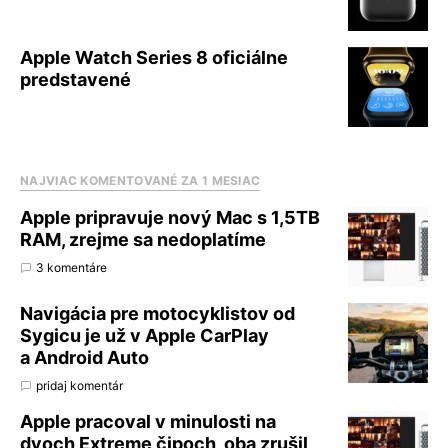
Apple Watch Series 8 oficiálne
predstavené
NAJVIAC KOMENTOVANÉ ZA 1 MESIAC
Apple pripravuje nový Mac s 1,5TB
RAM, zrejme sa nedoplatíme
3 komentáre
Navigácia pre motocyklistov od
Sygicu je už v Apple CarPlay
a Android Auto
pridaj komentár
Apple pracoval v minulosti na
dvoch Extreme čipoch, oba zrušil