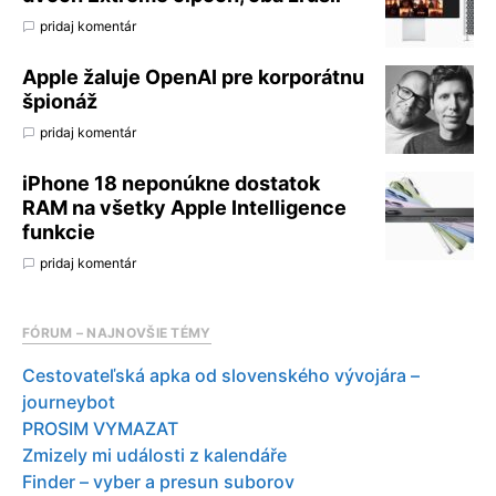
pridaj komentár
Apple žaluje OpenAI pre korporátnu
špionáž
pridaj komentár
iPhone 18 neponúkne dostatok
RAM na všetky Apple Intelligence
funkcie
pridaj komentár
FÓRUM – NAJNOVŠIE TÉMY
Cestovateľská apka od slovenského vývojára –
journeybot
PROSIM VYMAZAT
Zmizely mi události z kalendáře
Finder – vyber a presun suborov