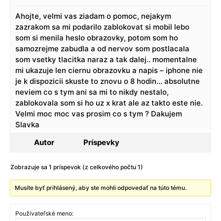
Ahojte, velmi vas ziadam o pomoc, nejakym
zazrakom sa mi podarilo zablokovat si mobil lebo
som si menila heslo obrazovky, potom som ho
samozrejme zabudla a od nervov som postlacala
som vsetky tlacitka naraz a tak dalej.. momentalne
mi ukazuje len ciernu obrazovku a napis – iphone nie
je k dispozicii skuste to znovu o 8 hodin… absolutne
neviem co s tym ani sa mi to nikdy nestalo,
zablokovala som si ho uz x krat ale az takto este nie.
Velmi moc moc vas prosim co s tym ? Dakujem
Slavka
Autor
Príspevky
Zobrazuje sa 1 príspevok (z celkového počtu 1)
Musíte byť prihlásený, aby ste mohli odpovedať na túto tému.
Používateľské meno: