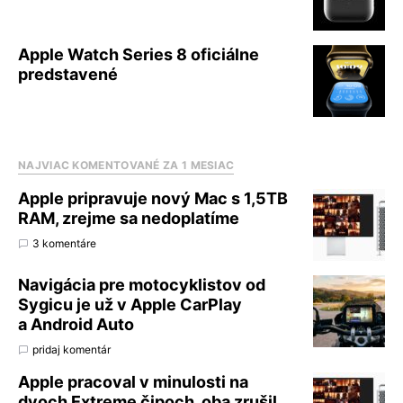
Apple Watch Series 8 oficiálne
predstavené
NAJVIAC KOMENTOVANÉ ZA 1 MESIAC
Apple pripravuje nový Mac s 1,5TB
RAM, zrejme sa nedoplatíme
3 komentáre
Navigácia pre motocyklistov od
Sygicu je už v Apple CarPlay
a Android Auto
pridaj komentár
Apple pracoval v minulosti na
dvoch Extreme čipoch, oba zrušil