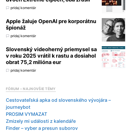
pridaj komentár
Apple žaluje OpenAI pre korporátnu
špionáž
pridaj komentár
Slovenský videoherný priemysel sa
v roku 2025 vrátil k rastu a dosiahol
obrat 75,2 milióna eur
pridaj komentár
FÓRUM – NAJNOVŠIE TÉMY
Cestovateľská apka od slovenského vývojára –
journeybot
PROSIM VYMAZAT
Zmizely mi události z kalendáře
Finder – vyber a presun suborov