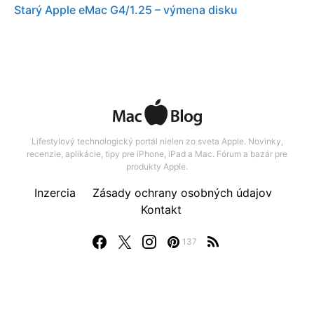
Starý Apple eMac G4/1.25 – výmena disku
Lifestylový technologický portál nielen zo sveta Apple. Novinky,
recenzie, aplikácie, tipy pre iPhone, iPad a Mac. Fórum a bazár pre
produkty Apple.
Inzercia
Zásady ochrany osobných údajov
Kontakt
137