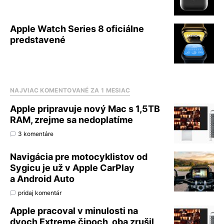
Apple Watch Series 8 oficiálne
predstavené
NAJVIAC KOMENTOVANÉ ZA 1 MESIAC
Apple pripravuje nový Mac s 1,5TB
RAM, zrejme sa nedoplatíme
3 komentáre
Navigácia pre motocyklistov od
Sygicu je už v Apple CarPlay
a Android Auto
pridaj komentár
Apple pracoval v minulosti na
dvoch Extreme čipoch, oba zrušil