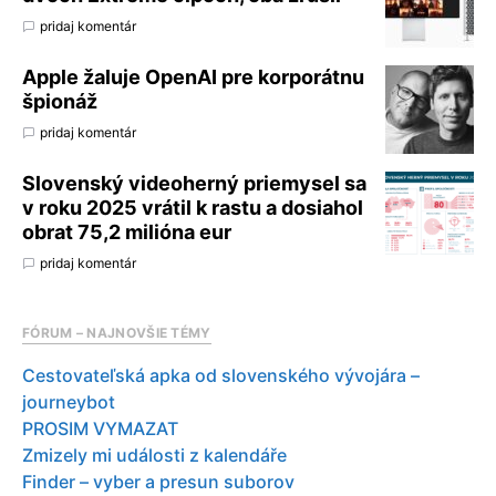
pridaj komentár
Apple žaluje OpenAI pre korporátnu
špionáž
pridaj komentár
Slovenský videoherný priemysel sa
v roku 2025 vrátil k rastu a dosiahol
obrat 75,2 milióna eur
pridaj komentár
FÓRUM – NAJNOVŠIE TÉMY
Cestovateľská apka od slovenského vývojára –
journeybot
PROSIM VYMAZAT
Zmizely mi události z kalendáře
Finder – vyber a presun suborov