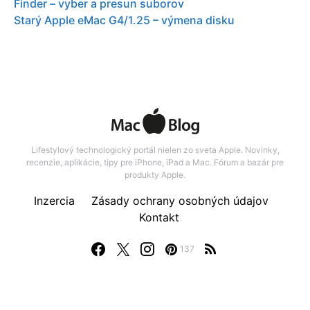
Finder – vyber a presun suborov
Starý Apple eMac G4/1.25 – výmena disku
Lifestylový technologický portál nielen zo sveta Apple. Novinky,
recenzie, aplikácie, tipy pre iPhone, iPad a Mac. Fórum a bazár pre
produkty Apple.
Inzercia
Zásady ochrany osobných údajov
Kontakt
137