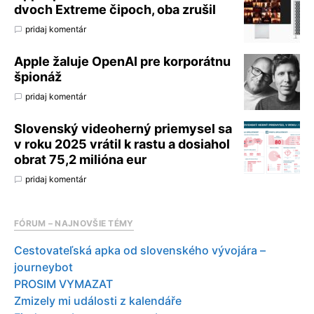
dvoch Extreme čipoch, oba zrušil
pridaj komentár
Apple žaluje OpenAI pre korporátnu
špionáž
pridaj komentár
Slovenský videoherný priemysel sa
v roku 2025 vrátil k rastu a dosiahol
obrat 75,2 milióna eur
pridaj komentár
FÓRUM – NAJNOVŠIE TÉMY
Cestovateľská apka od slovenského vývojára –
journeybot
PROSIM VYMAZAT
Zmizely mi události z kalendáře