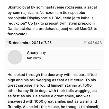
Skontroloval by som nastavenie rozlisenia, a zacal
by som najnizsim. Nerozumiem tiez sposobu
prepojenia Displayport a HDMI, teda je to kabel s
redukciou? Co tak to prepojit tym istym prepojom.
Dalsia otázka, na predchadzajucej verzii MacOS to
fungovalo?
15. decembra 2021 o 7:25
#1445443
Anonymný
Neaktívny
He looked through the doorway with his ears lifted
high and his tail wagging as fast as it could. To his
great surprise, he found himself staring at 1000
other happy little dogs with their tails wagging just
as fast as his. He smiled a great smile, and was
answered with 1000 great smiles just as warm and
firendly. As he left the House, he thought to himself,