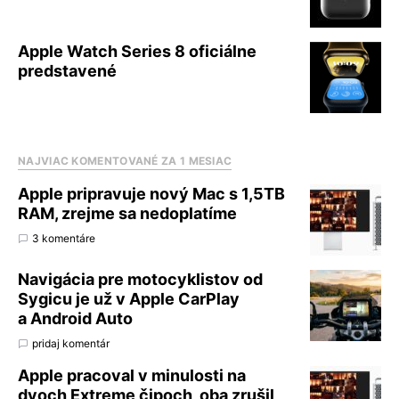
Apple Watch Series 8 oficiálne
predstavené
NAJVIAC KOMENTOVANÉ ZA 1 MESIAC
Apple pripravuje nový Mac s 1,5TB
RAM, zrejme sa nedoplatíme
3 komentáre
Navigácia pre motocyklistov od
Sygicu je už v Apple CarPlay
a Android Auto
pridaj komentár
Apple pracoval v minulosti na
dvoch Extreme čipoch, oba zrušil