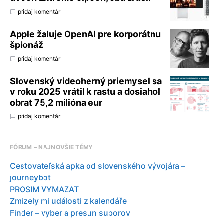
pridaj komentár
Apple žaluje OpenAI pre korporátnu
špionáž
pridaj komentár
Slovenský videoherný priemysel sa
v roku 2025 vrátil k rastu a dosiahol
obrat 75,2 milióna eur
pridaj komentár
FÓRUM – NAJNOVŠIE TÉMY
Cestovateľská apka od slovenského vývojára –
journeybot
PROSIM VYMAZAT
Zmizely mi události z kalendáře
Finder – vyber a presun suborov