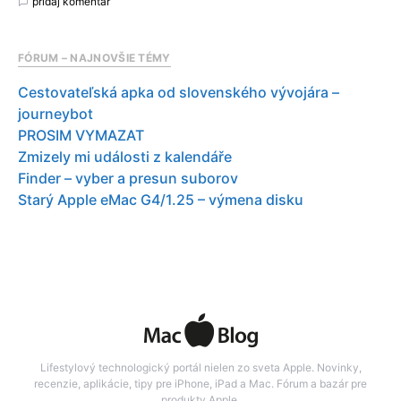
pridaj komentár
FÓRUM – NAJNOVŠIE TÉMY
Cestovateľská apka od slovenského vývojára –
journeybot
PROSIM VYMAZAT
Zmizely mi události z kalendáře
Finder – vyber a presun suborov
Starý Apple eMac G4/1.25 – výmena disku
Lifestylový technologický portál nielen zo sveta Apple. Novinky,
recenzie, aplikácie, tipy pre iPhone, iPad a Mac. Fórum a bazár pre
produkty Apple.