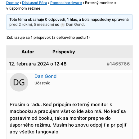
Domov
›
Diskusné Fóra
›
Pomoc: hardware
›
Externý monitor =
v úspornom režime
Toto téma obsahuje 0 odpovedí, 1 hlas, a bola naposledny upravená
pred 2 rokmi, 5 mesiacmi
od
Dan Gond
.
Zobrazuje sa 1 príspevok (z celkového počtu 1)
Autor
Príspevky
12. februára 2024 o 12:48
#1465766
Dan Gond
Účastník
Prosím o radu. Keď pripojím externý monitor k
macbooku a pracujem všetko ide ako má. No keď sa
postavím od booku, tak sa monitor prepne do
úsporného režimu. Musím ho znovu odpojiť a pripojiť
aby všetko fungovalo.