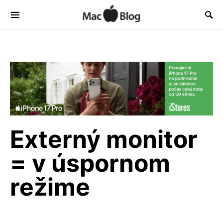
Externý monitor
= v úspornom
režime