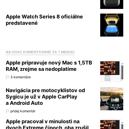
Apple Watch Series 8 oficiálne
predstavené
NAJVIAC KOMENTOVANÉ ZA 1 MESIAC
Apple pripravuje nový Mac s 1,5TB
RAM, zrejme sa nedoplatíme
3 komentáre
Navigácia pre motocyklistov od
Sygicu je už v Apple CarPlay
a Android Auto
pridaj komentár
Apple pracoval v minulosti na
dvoch Extreme čipoch, oba zrušil