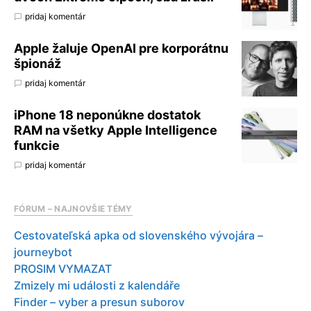
pridaj komentár
Apple žaluje OpenAI pre korporátnu
špionáž
pridaj komentár
iPhone 18 neponúkne dostatok
RAM na všetky Apple Intelligence
funkcie
pridaj komentár
FÓRUM – NAJNOVŠIE TÉMY
Cestovateľská apka od slovenského vývojára –
journeybot
PROSIM VYMAZAT
Zmizely mi události z kalendáře
Finder – vyber a presun suborov