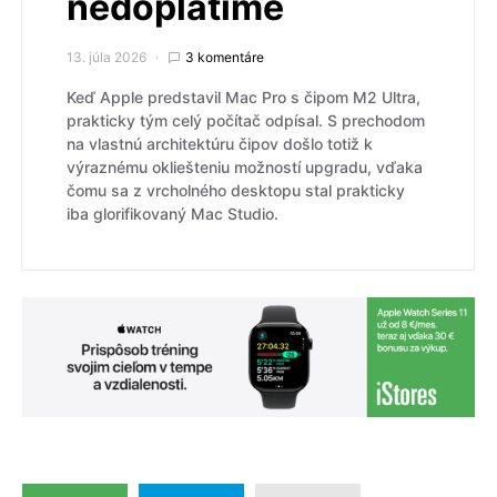
nedoplatíme
13. júla 2026
3 komentáre
Keď Apple predstavil Mac Pro s čipom M2 Ultra,
prakticky tým celý počítač odpísal. S prechodom
na vlastnú architektúru čipov došlo totiž k
výraznému okliešteniu možností upgradu, vďaka
čomu sa z vrcholného desktopu stal prakticky
iba glorifikovaný Mac Studio.