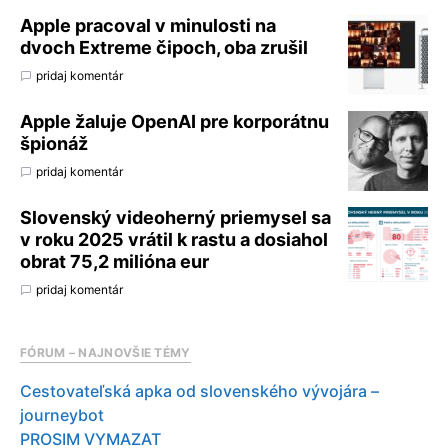
Apple pracoval v minulosti na
dvoch Extreme čipoch, oba zrušil
pridaj komentár
Apple žaluje OpenAI pre korporátnu
špionáž
pridaj komentár
Slovenský videoherný priemysel sa
v roku 2025 vrátil k rastu a dosiahol
obrat 75,2 milióna eur
pridaj komentár
FÓRUM – NAJNOVŠIE TÉMY
Cestovateľská apka od slovenského vývojára –
journeybot
PROSIM VYMAZAT