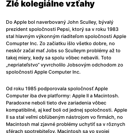
Zlé kolegiálne vzťahy
Do Apple bol naverbovaný John Sculley, bývalý
prezident spoločnosti Pepsi, ktorý sa v roku 1983
stal hlavným výkonným riaditeľom spoločnosti Apple
Comupter Inc. Zo začiatku išlo všetko dobre, no
neskôr začal mať Jobs so Sculleym problémy až to
takej miery, kedy sa spolu vôbec nebavili. Toto
„nepriateľstvo“ vyvrcholilo Jobsovým odchodom zo
spoločnosti Apple Computer Inc.
Od roku 1985 podporovala spoločnosť Apple
Computer iba dve platformy: Apple II a Macintosh.
Paradoxne neboli tieto dve zariadenia vôbec
kompatibilné, aj keď boli od jednej spoločnosti. Apple
II sa stal veľmi obľúbeným nástrojom vo firmách, no
Macintosh mal zjavné problémy uchytiť sa v rôznych
sférach spotrebiteľov. Macintosh sa vo svojej