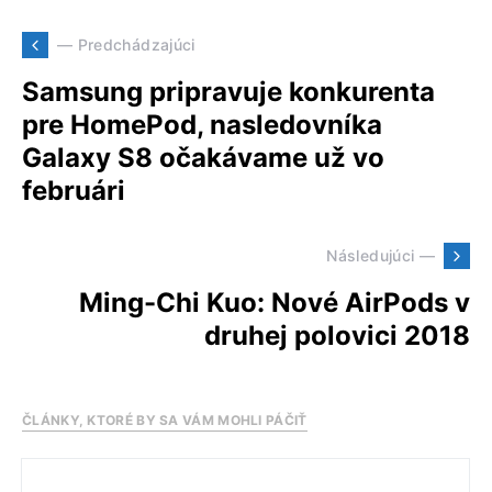
— Predchádzajúci
Samsung pripravuje konkurenta
pre HomePod, nasledovníka
Galaxy S8 očakávame už vo
februári
Následujúci —
Ming-Chi Kuo: Nové AirPods v
druhej polovici 2018
ČLÁNKY, KTORÉ BY SA VÁM MOHLI PÁČIŤ