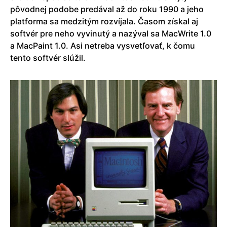
pôvodnej podobe predával až do roku 1990 a jeho
platforma sa medzitým rozvíjala. Časom získal aj
softvér pre neho vyvinutý a nazýval sa MacWrite 1.0
a MacPaint 1.0. Asi netreba vysvetľovať, k čomu
tento softvér slúžil.