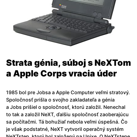
Strata génia, súboj s NeXTom
a Apple Corps vracia úder
1985 bol pre Jobsa a Apple Computer veľmi stratový.
Spoločnosť prišla o svojho zakladateľa a génia
a Jobs prišiel o spoločnosť, ktorú založil. Nenechal
to tak a založil NeXT, ďalšiu spoločnosť zaoberajúcu
sa počítačmi. Tá bohužiaľ nebola veľmi úspešná. Čo
je však podstatné, NeXT vytvoril operačný systém
NeXTstep, ktorý bol založený na Unixe. O NeXTstepe