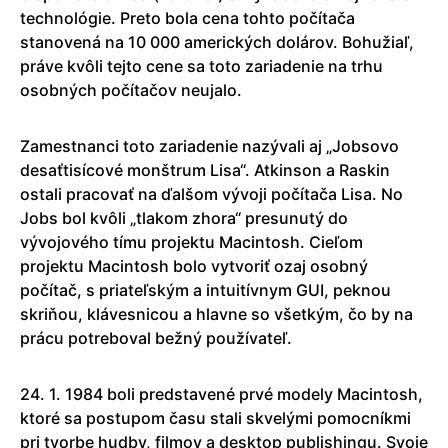
technológie. Preto bola cena tohto počítača
stanovená na 10 000 amerických dolárov. Bohužiaľ,
práve kvôli tejto cene sa toto zariadenie na trhu
osobných počítačov neujalo.
Zamestnanci toto zariadenie nazývali aj „Jobsovo
desaťtisícové monštrum Lisa“. Atkinson a Raskin
ostali pracovať na ďalšom vývoji počítača Lisa. No
Jobs bol kvôli „tlakom zhora“ presunutý do
vývojového tímu projektu Macintosh. Cieľom
projektu Macintosh bolo vytvoriť ozaj osobný
počítač, s priateľským a intuitívnym GUI, peknou
skriňou, klávesnicou a hlavne so všetkým, čo by na
prácu potreboval bežný používateľ.
24. 1. 1984 boli predstavené prvé modely Macintosh,
ktoré sa postupom času stali skvelými pomocníkmi
pri tvorbe hudby, filmov a desktop publishingu. Svoje