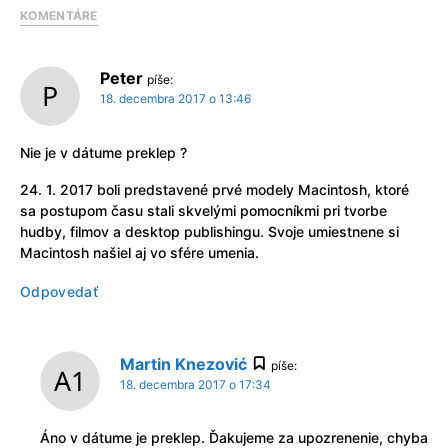
KOMENTÁRE
Peter
píše:
18. decembra 2017 o 13:46
Nie je v dátume preklep ?
24. 1. 2017 boli predstavené prvé modely Macintosh, ktoré
sa postupom času stali skvelými pomocníkmi pri tvorbe
hudby, filmov a desktop publishingu. Svoje umiestnene si
Macintosh našiel aj vo sfére umenia.
Odpovedať
Martin Knezović
píše:
18. decembra 2017 o 17:34
Áno v dátume je preklep. Ďakujeme za upozrenenie, chyba