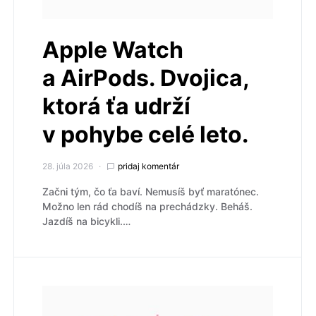
Apple Watch
a AirPods. Dvojica,
ktorá ťa udrží
v pohybe celé leto.
28. júla 2026
pridaj komentár
Začni tým, čo ťa baví. Nemusíš byť maratónec.
Možno len rád chodíš na prechádzky. Beháš.
Jazdíš na bicykli.…