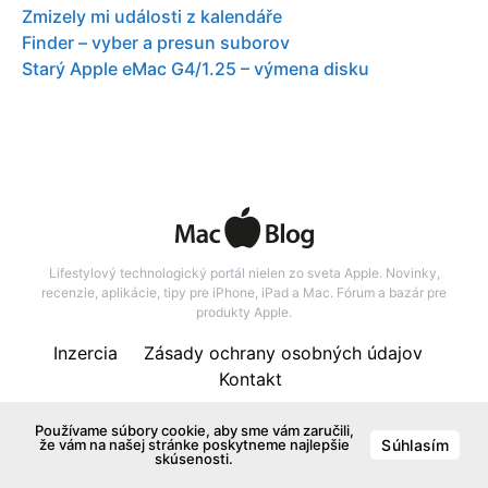
Zmizely mi události z kalendáře
Finder – vyber a presun suborov
Starý Apple eMac G4/1.25 – výmena disku
Lifestylový technologický portál nielen zo sveta Apple. Novinky,
recenzie, aplikácie, tipy pre iPhone, iPad a Mac. Fórum a bazár pre
produkty Apple.
Inzercia
Zásady ochrany osobných údajov
Kontakt
137
Používame súbory cookie, aby sme vám zaručili,
že vám na našej stránke poskytneme najlepšie
Súhlasím
skúsenosti.