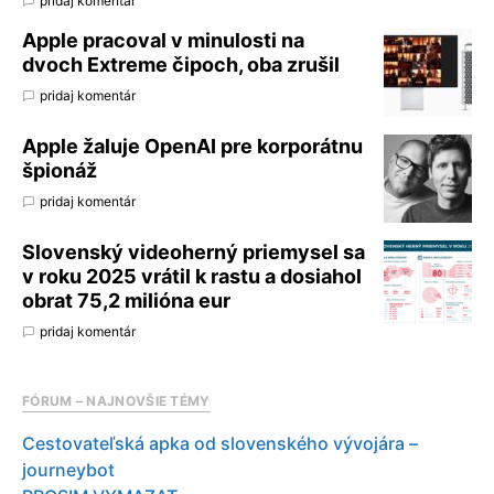
pridaj komentár
Apple pracoval v minulosti na
dvoch Extreme čipoch, oba zrušil
pridaj komentár
Apple žaluje OpenAI pre korporátnu
špionáž
pridaj komentár
Slovenský videoherný priemysel sa
v roku 2025 vrátil k rastu a dosiahol
obrat 75,2 milióna eur
pridaj komentár
FÓRUM – NAJNOVŠIE TÉMY
Cestovateľská apka od slovenského vývojára –
journeybot