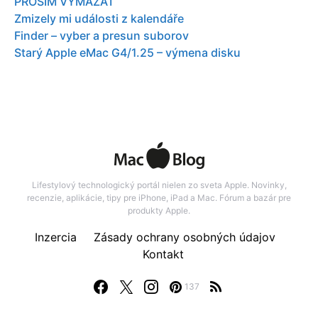
PROSIM VYMAZAT
Zmizely mi události z kalendáře
Finder – vyber a presun suborov
Starý Apple eMac G4/1.25 – výmena disku
Lifestylový technologický portál nielen zo sveta Apple. Novinky,
recenzie, aplikácie, tipy pre iPhone, iPad a Mac. Fórum a bazár pre
produkty Apple.
Inzercia
Zásady ochrany osobných údajov
Kontakt
137