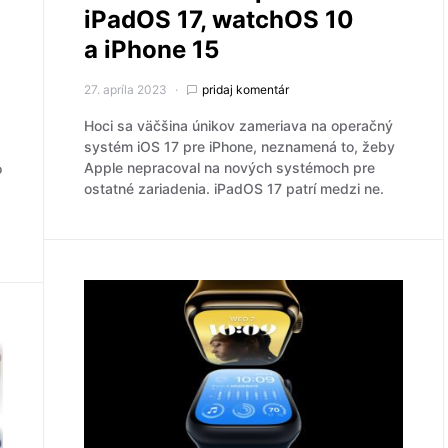
iPadOS 17, watchOS 10
a iPhone 15
27. apríla 2023
pridaj komentár
Hoci sa väčšina únikov zameriava na operačný
systém iOS 17 pre iPhone, neznamená to, žeby
Apple nepracoval na nových systémoch pre
o
ostatné zariadenia. iPadOS 17 patrí medzi ne.