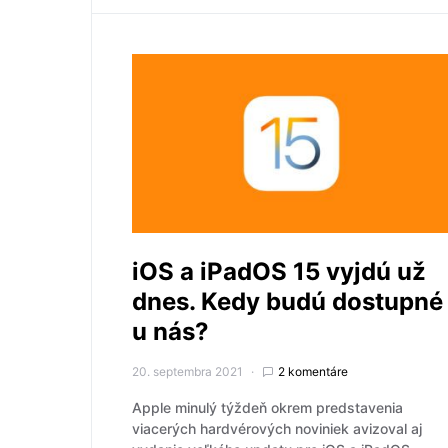
iOS a iPadOS 15 vyjdú už
dnes. Kedy budú dostupné
u nás?
20. septembra 2021
2 komentáre
Apple minulý týždeň okrem predstavenia
viacerých hardvérových noviniek avizoval aj