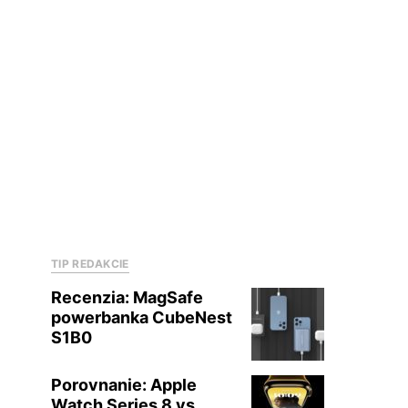
TIP REDAKCIE
Recenzia: MagSafe
powerbanka CubeNest
S1B0
Porovnanie: Apple
Watch Series 8 vs.