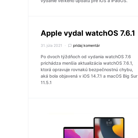
vydanie veľkého updatu pre iOS a iPadOS.
Apple vydal watchOS 7.6.1
31. júla 2021
pridaj komentár
Po dvoch týždňoch od vydania watchOS 7.6
prichádza menšia aktualizácia watchOS 7.6.1,
ktorá opravuje rovnakú bezpečnostnú chybu,
aká bola objavená v iOS 14.7.1 a macOS Big Sur
11.5.1