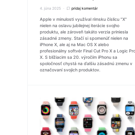
4. júna 2025
pridaj komentár
Apple v minulosti využíval rímsku číslicu "X"
nielen na oslavu jubilejnej iterácie svojho
produktu, ale zároveň takáto verzia priniesla
zásadné zmeny. Stačí si spomenúť nielen na
iPhone X, ale aj na Mac OS X alebo
profesionálny softvér Final Cut Pro X a Logic Pr
X. S blížiacim sa 20. výročím iPhonu sa
spoločnosť chystá na ďalšiu zásadnú zmenu v
označovaní svojich produktov.