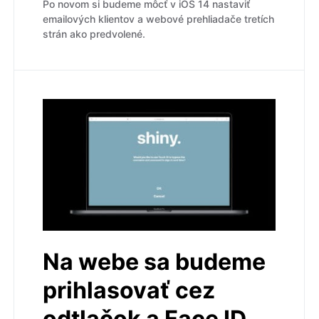
Po novom si budeme môcť v iOS 14 nastaviť
emailových klientov a webové prehliadače tretích
strán ako predvolené.
Na webe sa budeme
prihlasovať cez
odtlačok a Face ID