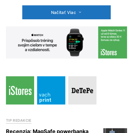
Načítať Viac
TIP REDAKCIE
Recenzia: MagSafe powerbanka