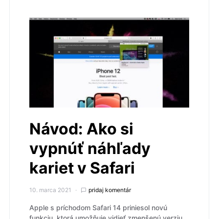
Návod: Ako si
vypnúť náhľady
kariet v Safari
10. marca 2021
pridaj komentár
Apple s príchodom Safari 14 priniesol novú
funkciu, ktorá umožňuje vidieť zmenšenú verziu