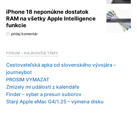
iPhone 18 neponúkne dostatok
RAM na všetky Apple Intelligence
funkcie
pridaj komentár
FÓRUM – NAJNOVŠIE TÉMY
Cestovateľská apka od slovenského vývojára –
journeybot
PROSIM VYMAZAT
Zmizely mi události z kalendáře
Finder – vyber a presun suborov
Starý Apple eMac G4/1.25 – výmena disku