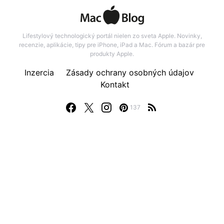
Lifestylový technologický portál nielen zo sveta Apple. Novinky,
recenzie, aplikácie, tipy pre iPhone, iPad a Mac. Fórum a bazár pre
produkty Apple.
Inzercia
Zásady ochrany osobných údajov
Kontakt
137