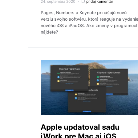
24. septembra 2020
pridaj komentár
Pages, Numbers a Keynote prinášajú novú
verziu svojho softvéru, ktorá reaguje na vydani
nového iOS a iPadOS. Aké zmeny v programoc
nájdete?
Apple updatoval sadu
iWork pre Mac aj iOS