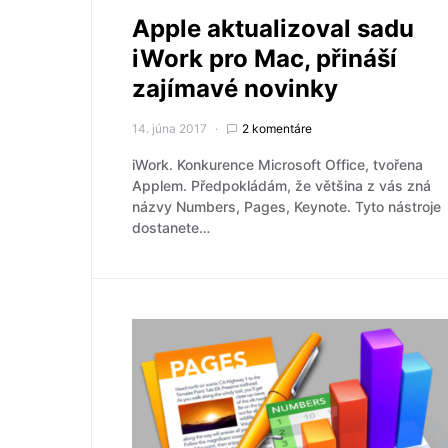
Apple aktualizoval sadu
iWork pro Mac, přináší
zajímavé novinky
14. júna 2017
2 komentáre
iWork. Konkurence Microsoft Office, tvořena
Applem. Předpokládám, že většina z vás zná
názvy Numbers, Pages, Keynote. Tyto nástroje
dostanete…