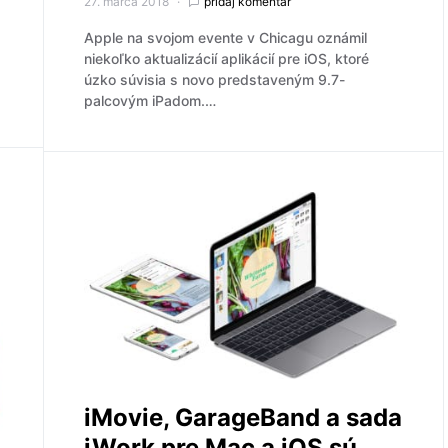
27. marca 2018
pridaj komentár
Apple na svojom evente v Chicagu oznámil
niekoľko aktualizácií aplikácií pre iOS, ktoré
úzko súvisia s novo predstaveným 9.7-
palcovým iPadom.…
iMovie, GarageBand a sada
iWork pre Mac a iOS sú