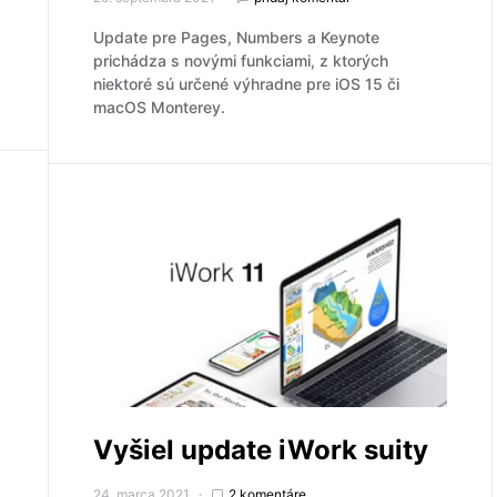
Update pre Pages, Numbers a Keynote
prichádza s novými funkciami, z ktorých
niektoré sú určené výhradne pre iOS 15 či
macOS Monterey.
Vyšiel update iWork suity
24. marca 2021
2 komentáre