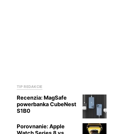
TIP REDAKCIE
Recenzia: MagSafe
powerbanka CubeNest
S1B0
Porovnanie: Apple
Watch Series 8 vs.