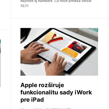
Keynote aj Numbers. Čo nové prináša verzia
10.1?
Apple rozširuje
funkcionalitu sady iWork
pre iPad