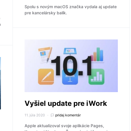
Spolu s novým macOS značka vydala aj update
pre kancelársky balík.
e
h
Vyšiel update pre iWork
11. júla 2020
pridaj komentár
Apple aktualizoval svoje aplikácie Pages,