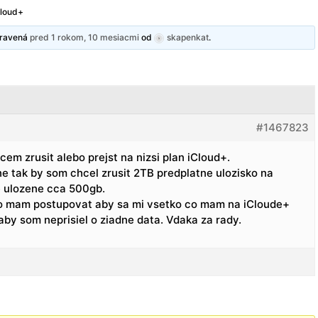
Cloud+
upravená
pred 1 rokom, 10 mesiacmi
od
skapenkat
.
#1467823
em zrusit alebo prejst na nizsi plan iCloud+.
e tak by som chcel zrusit 2TB predplatne ulozisko na
 ulozene cca 500gb.
o mam postupovat aby sa mi vsetko co mam na iCloude+
by som neprisiel o ziadne data. Vdaka za rady.