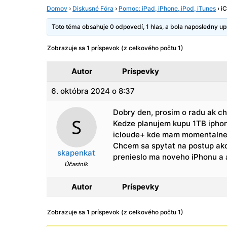
Domov
›
Diskusné Fóra
›
Pomoc: iPad, iPhone, iPod, iTunes
›
i
Toto téma obsahuje 0 odpovedí, 1 hlas, a bola naposledny 
Zobrazuje sa 1 príspevok (z celkového počtu 1)
Autor
Príspevky
6. októbra 2024 o 8:37
Dobry den, prosim o radu ak chc
Kedze planujem kupu 1TB iphon
icloude+ kde mam momentalne
Chcem sa spytat na postup ak
skapenkat
prenieslo ma noveho iPhonu a a
Účastník
Autor
Príspevky
Zobrazuje sa 1 príspevok (z celkového počtu 1)