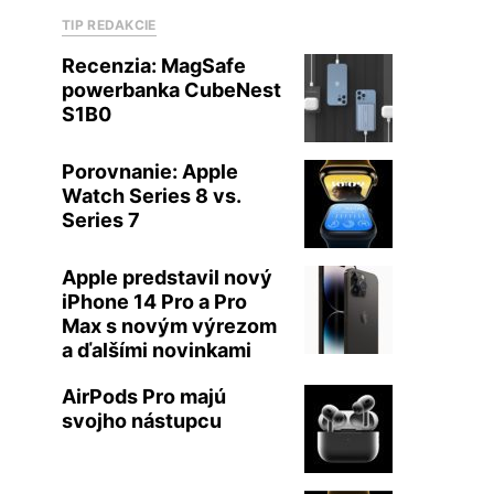
TIP REDAKCIE
Recenzia: MagSafe
powerbanka CubeNest
S1B0
Porovnanie: Apple
Watch Series 8 vs.
Series 7
Apple predstavil nový
iPhone 14 Pro a Pro
Max s novým výrezom
a ďalšími novinkami
AirPods Pro majú
svojho nástupcu