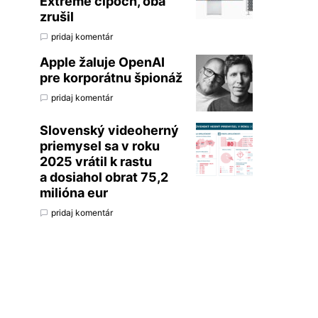
Extreme čipoch, oba
zrušil
pridaj komentár
Apple žaluje OpenAI
pre korporátnu špionáž
pridaj komentár
Slovenský videoherný
priemysel sa v roku
2025 vrátil k rastu
a dosiahol obrat 75,2
milióna eur
pridaj komentár