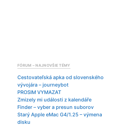
FÓRUM – NAJNOVŠIE TÉMY
Cestovateľská apka od slovenského
vývojára – journeybot
PROSIM VYMAZAT
Zmizely mi události z kalendáře
Finder – vyber a presun suborov
Starý Apple eMac G4/1.25 – výmena
disku