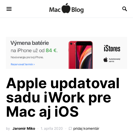
Apple updatoval
sadu iWork pre
Mac aj iOS
by
Jaromir Miko
1. apríla 2020
pridaj komentár