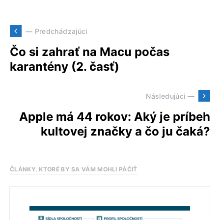
— Predchádzajúci
Čo si zahrať na Macu počas
karantény (2. časť)
Následujúci —
Apple má 44 rokov: Aký je príbeh
kultovej značky a čo ju čaká?
ČLÁNKY, KTORÉ BY SA VÁM MOHLI PÁČIŤ