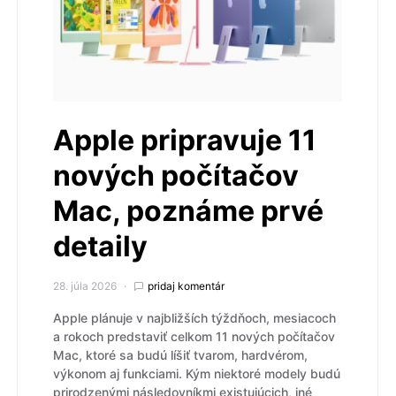
Apple pripravuje 11
nových počítačov
Mac, poznáme prvé
detaily
28. júla 2026
pridaj komentár
Apple plánuje v najbližších týždňoch, mesiacoch
a rokoch predstaviť celkom 11 nových počítačov
Mac, ktoré sa budú líšiť tvarom, hardvérom,
výkonom aj funkciami. Kým niektoré modely budú
prirodzenými následovníkmi existujúcich, iné