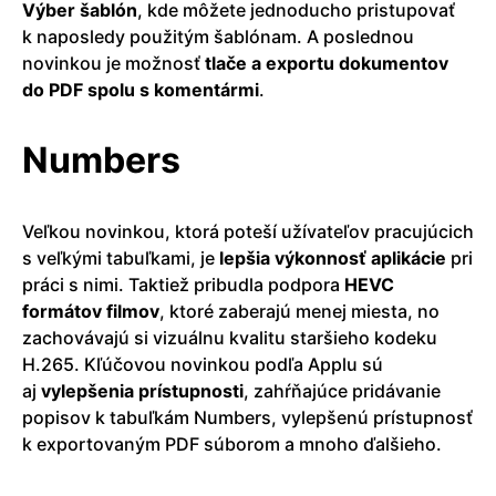
Výber šablón
, kde môžete jednoducho pristupovať
k naposledy použitým šablónam. A poslednou
novinkou je možnosť
tlače a exportu dokumentov
do PDF spolu s komentármi
.
Numbers
Veľkou novinkou, ktorá poteší užívateľov pracujúcich
s veľkými tabuľkami, je
lepšia výkonnosť aplikácie
pri
práci s nimi. Taktiež pribudla podpora
HEVC
formátov filmov
, ktoré zaberajú menej miesta, no
zachovávajú si vizuálnu kvalitu staršieho kodeku
H.265. Kľúčovou novinkou podľa Applu sú
aj
vylepšenia prístupnosti
, zahŕňajúce pridávanie
popisov k tabuľkám Numbers, vylepšenú prístupnosť
k exportovaným PDF súborom a mnoho ďalšieho.