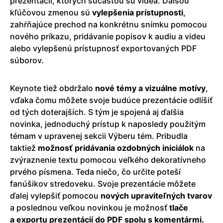
prezentácií, ktorých súčasťou sú videá. Ďalšou
kľúčovou zmenou sú
vylepšenia prístupnosti
,
zahŕňajúce prechod na konkrétnu snímku pomocou
nového príkazu, pridávanie popisov k audiu a videu
alebo vylepšenú prístupnosť exportovaných PDF
súborov.
Keynote tiež obdržalo
nové témy a vizuálne motívy
,
vďaka čomu môžete svoje budúce prezentácie odlíšiť
od tých doterajších. S tým je spojená aj ďalšia
novinka, jednoduchý prístup k naposledy použitým
témam v upravenej sekcii Výberu tém. Pribudla
taktiež
možnosť pridávania ozdobných iniciálok
na
zvýraznenie textu pomocou veľkého dekoratívneho
prvého písmena. Teda niečo, čo určite poteší
fanúšikov stredoveku. Svoje prezentácie môžete
ďalej vylepšiť pomocou
nových upraviteľných tvarov
a poslednou veľkou novinkou je možnosť
tlače
a exportu prezentácií do PDF spolu s komentármi.