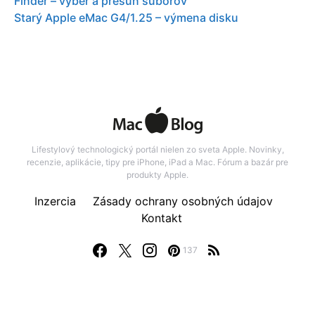
Finder – vyber a presun suborov
Starý Apple eMac G4/1.25 – výmena disku
Lifestylový technologický portál nielen zo sveta Apple. Novinky,
recenzie, aplikácie, tipy pre iPhone, iPad a Mac. Fórum a bazár pre
produkty Apple.
Inzercia
Zásady ochrany osobných údajov
Kontakt
137