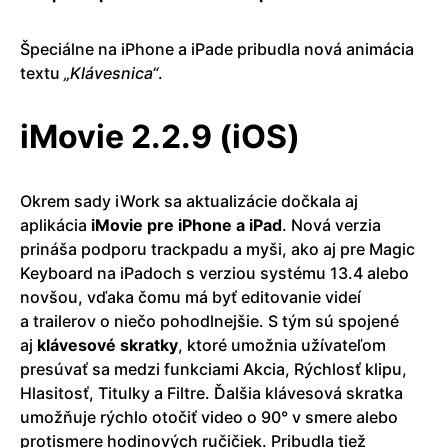
Špeciálne na iPhone a iPade pribudla nová animácia
textu
„Klávesnica“
.
iMovie 2.2.9 (iOS)
Okrem sady iWork sa aktualizácie dočkala aj
aplikácia
iMovie pre iPhone a iPad
. Nová verzia
prináša podporu trackpadu a myši, ako aj pre Magic
Keyboard na iPadoch s verziou systému 13.4 alebo
novšou, vďaka čomu má byť editovanie videí
a trailerov o niečo pohodlnejšie. S tým sú spojené
aj
klávesové skratky
, ktoré umožnia užívateľom
presúvať sa medzi funkciami Akcia, Rýchlosť klipu,
Hlasitosť, Titulky a Filtre. Ďalšia klávesová skratka
umožňuje rýchlo otočiť video o 90° v smere alebo
protismere hodinových ručičiek. Pribudla tiež