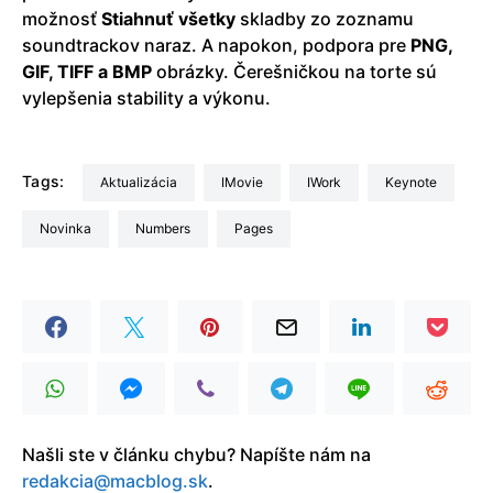
možnosť
Stiahnuť všetky
skladby zo zoznamu
soundtrackov naraz. A napokon, podpora pre
PNG,
GIF, TIFF a BMP
obrázky. Čerešničkou na torte sú
vylepšenia stability a výkonu.
Tags:
aktualizácia
iMovie
iWork
Keynote
Novinka
Numbers
Pages
Našli ste v článku chybu? Napíšte nám na
redakcia@macblog.sk
.