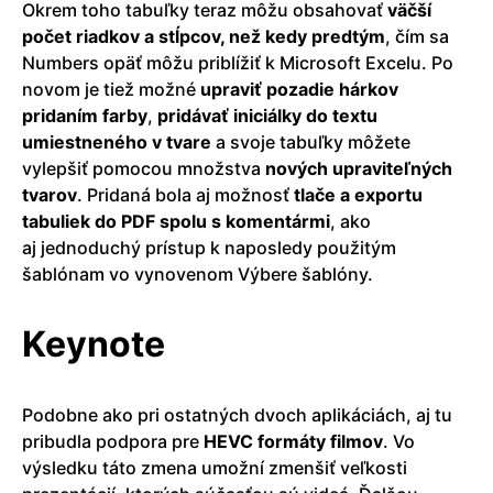
Okrem toho tabuľky teraz môžu obsahovať
väčší
počet riadkov a stĺpcov, než kedy predtým
, čím sa
Numbers opäť môžu priblížiť k Microsoft Excelu. Po
novom je tiež možné
upraviť pozadie hárkov
pridaním farby
,
pridávať iniciálky do textu
umiestneného v tvare
a svoje tabuľky môžete
vylepšiť pomocou množstva
nových upraviteľných
tvarov
. Pridaná bola aj možnosť
tlače a exportu
tabuliek do PDF spolu s komentármi
, ako
aj jednoduchý prístup k naposledy použitým
šablónam vo vynovenom Výbere šablóny.
Keynote
Podobne ako pri ostatných dvoch aplikáciách, aj tu
pribudla podpora pre
HEVC formáty filmov
. Vo
výsledku táto zmena umožní zmenšiť veľkosti