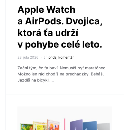
Apple Watch
a AirPods. Dvojica,
ktorá ťa udrží
v pohybe celé leto.
28. júla 2026
pridaj komentár
Začni tým, čo ťa baví. Nemusíš byť maratónec.
Možno len rád chodíš na prechádzky. Beháš.
Jazdíš na bicykli.…