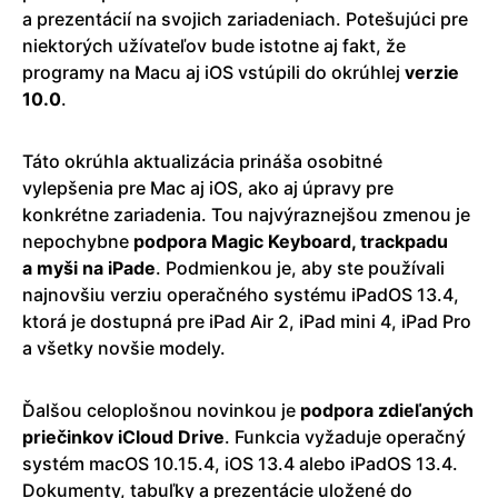
a prezentácií na svojich zariadeniach. Potešujúci pre
niektorých užívateľov bude istotne aj fakt, že
programy na Macu aj iOS vstúpili do okrúhlej
verzie
10.0
.
Táto okrúhla aktualizácia prináša osobitné
vylepšenia pre Mac aj iOS, ako aj úpravy pre
konkrétne zariadenia. Tou najvýraznejšou zmenou je
nepochybne
podpora Magic Keyboard, trackpadu
a myši na iPade
. Podmienkou je, aby ste používali
najnovšiu verziu operačného systému iPadOS 13.4,
ktorá je dostupná pre iPad Air 2, iPad mini 4, iPad Pro
a všetky novšie modely.
Ďalšou celoplošnou novinkou je
podpora zdieľaných
priečinkov iCloud Drive
. Funkcia vyžaduje operačný
systém macOS 10.15.4, iOS 13.4 alebo iPadOS 13.4.
Dokumenty, tabuľky a prezentácie uložené do