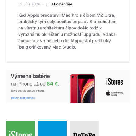
13. júla 2026
3 komentáre
Keď Apple predstavil Mac Pro s čipom M2 Ultra,
prakticky tým celý počítač odpísal. S prechodom
na vlastnú architektúru čipov došlo totiž k
výraznému okliešteniu možností upgradu, vďaka
čomu sa z vrcholného desktopu stal prakticky
iba glorifikovaný Mac Studio.