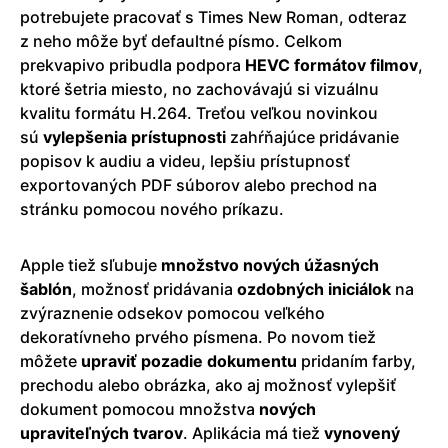
potrebujete pracovať s Times New Roman, odteraz
z neho môže byť defaultné písmo. Celkom
prekvapivo pribudla podpora
HEVC formátov filmov
,
ktoré šetria miesto, no zachovávajú si vizuálnu
kvalitu formátu H.264. Treťou veľkou novinkou
sú
vylepšenia prístupnosti
zahŕňajúce pridávanie
popisov k audiu a videu, lepšiu prístupnosť
exportovaných PDF súborov alebo prechod na
stránku pomocou nového príkazu.
Apple tiež sľubuje
množstvo nových úžasných
šablón
, možnosť pridávania
ozdobných iniciálok
na
zvýraznenie odsekov pomocou veľkého
dekoratívneho prvého písmena. Po novom tiež
môžete
upraviť pozadie dokumentu
pridaním farby,
prechodu alebo obrázka, ako aj možnosť vylepšiť
dokument pomocou množstva
nových
upraviteľných tvarov
. Aplikácia má tiež
vynovený