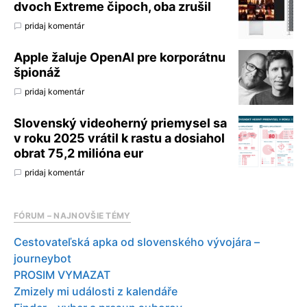
dvoch Extreme čipoch, oba zrušil
pridaj komentár
Apple žaluje OpenAI pre korporátnu
špionáž
pridaj komentár
Slovenský videoherný priemysel sa
v roku 2025 vrátil k rastu a dosiahol
obrat 75,2 milióna eur
pridaj komentár
FÓRUM – NAJNOVŠIE TÉMY
Cestovateľská apka od slovenského vývojára –
journeybot
PROSIM VYMAZAT
Zmizely mi události z kalendáře