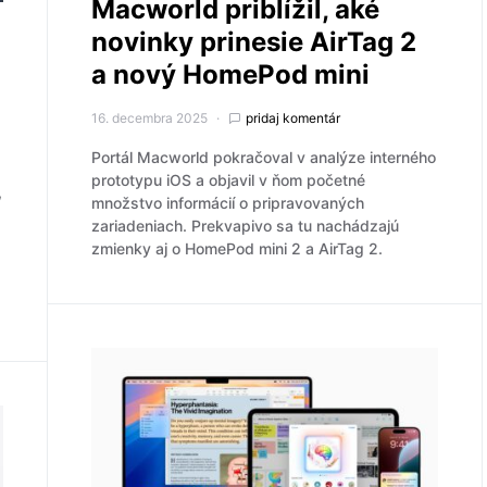
Macworld priblížil, aké
novinky prinesie AirTag 2
o
a nový HomePod mini
16. decembra 2025
pridaj komentár
Portál Macworld pokračoval v analýze interného
prototypu iOS a objavil v ňom početné
,
množstvo informácií o pripravovaných
zariadeniach. Prekvapivo sa tu nachádzajú
zmienky aj o HomePod mini 2 a AirTag 2.