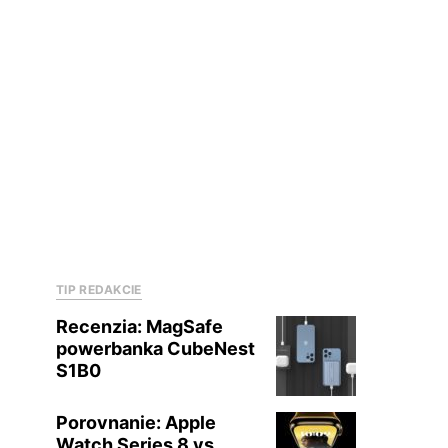
TIP REDAKCIE
Recenzia: MagSafe
powerbanka CubeNest
S1B0
Porovnanie: Apple
Watch Series 8 vs.