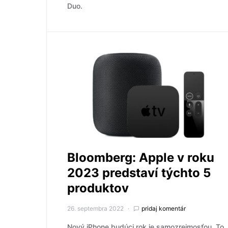
Duo.
Bloomberg: Apple v roku
2023 predstaví týchto 5
produktov
26. septembra 2022
pridaj komentár
Nový iPhone budúci rok je samozrejmosťou. To