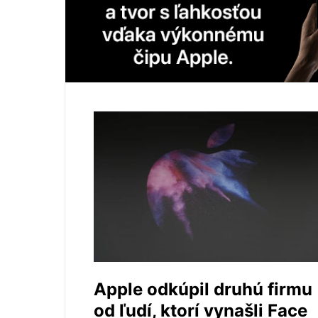
Apple odkúpil druhú firmu
od ľudí, ktorí vynašli Face