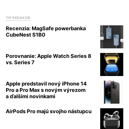
TIP REDAKCIE
Recenzia: MagSafe powerbanka
CubeNest S1B0
Porovnanie: Apple Watch Series 8
vs. Series 7
Apple predstavil nový iPhone 14
Pro a Pro Max s novým výrezom
a ďalšími novinkami
AirPods Pro majú svojho nástupcu