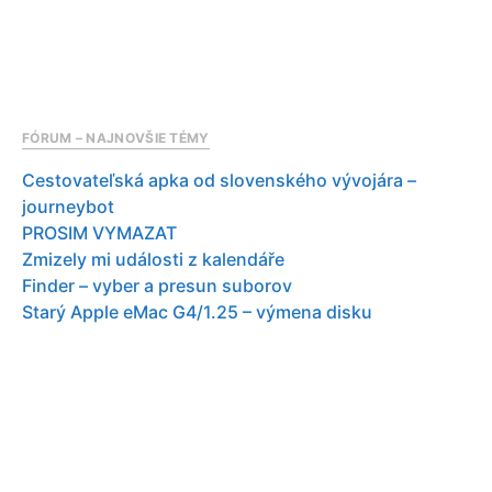
FÓRUM – NAJNOVŠIE TÉMY
Cestovateľská apka od slovenského vývojára –
journeybot
PROSIM VYMAZAT
Zmizely mi události z kalendáře
Finder – vyber a presun suborov
Starý Apple eMac G4/1.25 – výmena disku