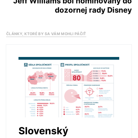
Jeff Williams bol nominovaný do
dozornej rady Disney
ČLÁNKY, KTORÉ BY SA VÁM MOHLI PÁČIŤ
Slovenský