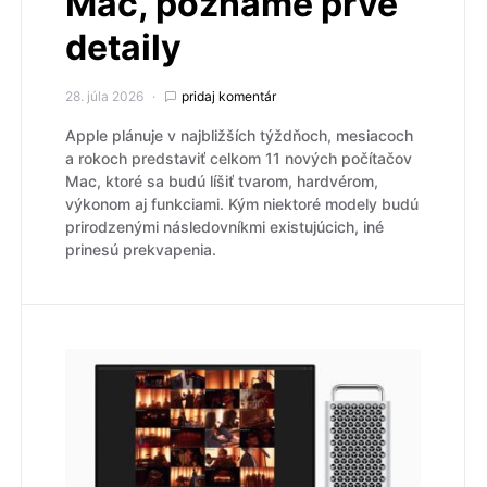
Mac, poznáme prvé
detaily
28. júla 2026
pridaj komentár
Apple plánuje v najbližších týždňoch, mesiacoch
a rokoch predstaviť celkom 11 nových počítačov
Mac, ktoré sa budú líšiť tvarom, hardvérom,
výkonom aj funkciami. Kým niektoré modely budú
prirodzenými následovníkmi existujúcich, iné
prinesú prekvapenia.