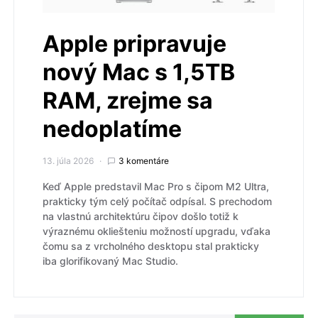
Apple pripravuje
nový Mac s 1,5TB
RAM, zrejme sa
nedoplatíme
13. júla 2026
3 komentáre
Keď Apple predstavil Mac Pro s čipom M2 Ultra,
prakticky tým celý počítač odpísal. S prechodom
na vlastnú architektúru čipov došlo totiž k
výraznému okliešteniu možností upgradu, vďaka
čomu sa z vrcholného desktopu stal prakticky
iba glorifikovaný Mac Studio.