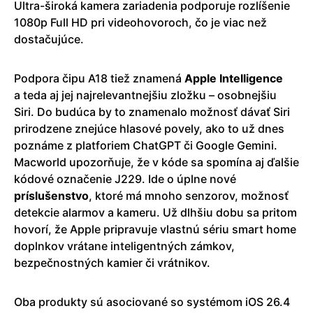
Ultra-široká kamera zariadenia podporuje rozlíšenie
1080p Full HD pri videohovoroch, čo je viac než
dostačujúce.
Podpora čipu A18 tiež znamená
Apple Intelligence
a teda aj jej najrelevantnejšiu zložku – osobnejšiu
Siri. Do budúca by to znamenalo možnosť dávať Siri
prirodzene znejúce hlasové povely, ako to už dnes
poznáme z platforiem ChatGPT či Google Gemini.
Macworld upozorňuje, že v kóde sa spomína aj ďalšie
kódové označenie J229. Ide o úplne nové
príslušenstvo
, ktoré má mnoho senzorov, možnosť
detekcie alarmov a kameru. Už dlhšiu dobu sa pritom
hovorí, že Apple pripravuje vlastnú sériu smart home
doplnkov vrátane inteligentných zámkov,
bezpečnostných kamier či vrátnikov.
Oba produkty sú asociované so systémom iOS 26.4