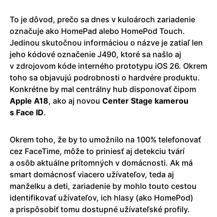
To je dôvod, prečo sa dnes v kuloároch zariadenie
označuje ako HomePad alebo HomePod Touch.
Jedinou skutočnou informáciou o názve je zatiaľ len
jeho kódové označenie J490, ktoré sa našlo aj
v zdrojovom kóde interného prototypu iOS 26. Okrem
toho sa objavujú podrobnosti o hardvére produktu.
Konkrétne by mal centrálny hub disponovať čipom
Apple A18
, ako aj novou
Center Stage kamerou
s Face ID
.
Okrem toho, že by to umožnilo na 100% telefonovať
cez FaceTime, môže to priniesť aj detekciu tvárí
a osôb aktuálne prítomných v domácnosti. Ak má
smart domácnosť viacero užívateľov, teda aj
manželku a deti, zariadenie by mohlo touto cestou
identifikovať užívateľov, ich hlasy (ako HomePod)
a prispôsobiť tomu dostupné užívateľské profily.