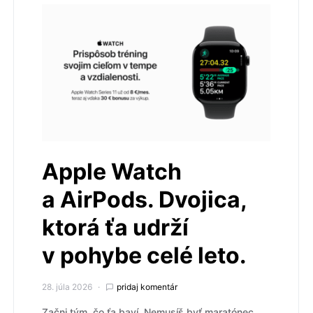
Apple Watch
a AirPods. Dvojica,
ktorá ťa udrží
v pohybe celé leto.
28. júla 2026
pridaj komentár
Začni tým, čo ťa baví. Nemusíš byť maratónec.