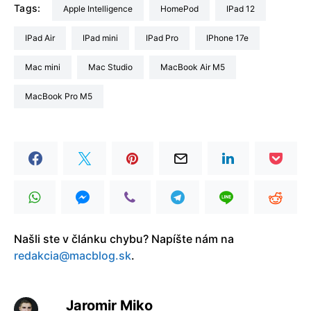
Tags:
Apple Intelligence
HomePod
iPad 12
iPad Air
iPad mini
iPad Pro
iPhone 17e
Mac mini
Mac Studio
MacBook Air M5
MacBook Pro M5
Našli ste v článku chybu? Napíšte nám na
redakcia@macblog.sk
.
Jaromir Miko