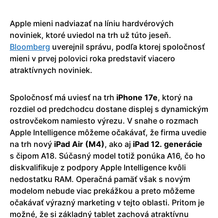
Apple mieni nadviazať na líniu hardvérových
noviniek, ktoré uviedol na trh už túto jeseň.
Bloomberg
uverejnil správu, podľa ktorej spoločnosť
mieni v prvej polovici roka predstaviť viacero
atraktívnych noviniek.
Spoločnosť má uviesť na trh
iPhone 17e
, ktorý na
rozdiel od predchodcu dostane displej s dynamickým
ostrovčekom namiesto výrezu. V snahe o rozmach
Apple Intelligence môžeme očakávať, že firma uvedie
na trh nový
iPad Air (M4)
, ako aj
iPad 12. generácie
s čipom A18. Súčasný model totiž ponúka A16, čo ho
diskvalifikuje z podpory Apple Intelligence kvôli
nedostatku RAM. Operačná pamäť však s novým
modelom nebude viac prekážkou a preto môžeme
očakávať výrazný marketing v tejto oblasti. Pritom je
možné, že si základný tablet zachová atraktívnu