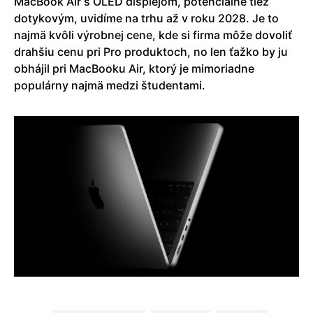
MacBook Air s OLED displejom, potenciálne tiež
dotykovým, uvidíme na trhu až v roku 2028. Je to
najmä kvôli výrobnej cene, kde si firma môže dovoliť
drahšiu cenu pri Pro produktoch, no len ťažko by ju
obhájil pri MacBooku Air, ktorý je mimoriadne
populárny najmä medzi študentami.