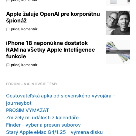
Apple žaluje OpenAI pre korporátnu
špionáž
pridaj komentár
iPhone 18 neponúkne dostatok
RAM na všetky Apple Intelligence
funkcie
pridaj komentár
FÓRUM – NAJNOVŠIE TÉMY
Cestovateľská apka od slovenského vývojára –
journeybot
PROSIM VYMAZAT
Zmizely mi události z kalendáře
Finder – vyber a presun suborov
Starý Apple eMac G4/1.25 – výmena disku