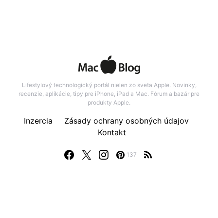
Lifestylový technologický portál nielen zo sveta Apple. Novinky,
recenzie, aplikácie, tipy pre iPhone, iPad a Mac. Fórum a bazár pre
produkty Apple.
Inzercia
Zásady ochrany osobných údajov
Kontakt
137