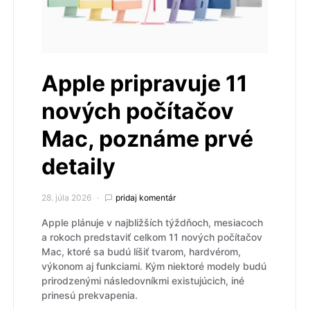
Apple pripravuje 11
nových počítačov
Mac, poznáme prvé
detaily
28. júla 2026
pridaj komentár
Apple plánuje v najbližších týždňoch, mesiacoch
a rokoch predstaviť celkom 11 nových počítačov
Mac, ktoré sa budú líšiť tvarom, hardvérom,
výkonom aj funkciami. Kým niektoré modely budú
prirodzenými následovníkmi existujúcich, iné
prinesú prekvapenia.