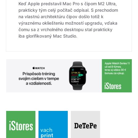
Keď Apple predstavil Mac Pro s čipom M2 Ultra,
prakticky tým celý počítač odpísal. S prechodom
na vlastnú architektúru čipov došlo totiž k
výraznému okliešteniu možností upgradu, vďaka
čomu sa z vrcholného desktopu stal prakticky
iba glorifikovaný Mac Studio.