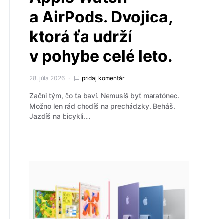
a AirPods. Dvojica,
ktorá ťa udrží
v pohybe celé leto.
28. júla 2026
pridaj komentár
Začni tým, čo ťa baví. Nemusíš byť maratónec.
Možno len rád chodíš na prechádzky. Beháš.
Jazdíš na bicykli.…