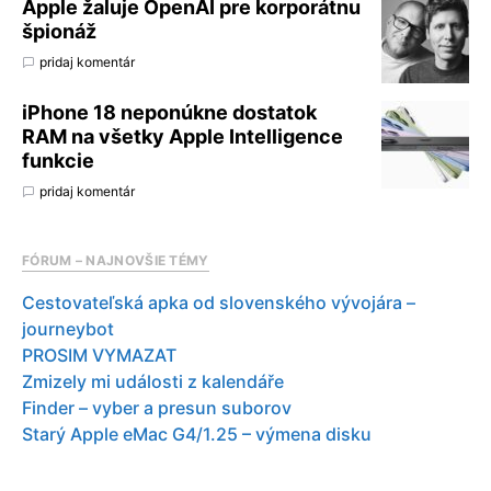
Apple žaluje OpenAI pre korporátnu
špionáž
pridaj komentár
iPhone 18 neponúkne dostatok
RAM na všetky Apple Intelligence
funkcie
pridaj komentár
FÓRUM – NAJNOVŠIE TÉMY
Cestovateľská apka od slovenského vývojára –
journeybot
PROSIM VYMAZAT
Zmizely mi události z kalendáře
Finder – vyber a presun suborov
Starý Apple eMac G4/1.25 – výmena disku