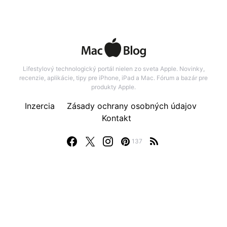
Lifestylový technologický portál nielen zo sveta Apple. Novinky,
recenzie, aplikácie, tipy pre iPhone, iPad a Mac. Fórum a bazár pre
produkty Apple.
Inzercia
Zásady ochrany osobných údajov
Kontakt
137