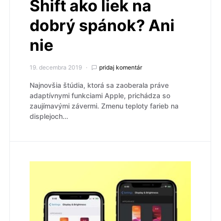
Shift ako liek na
dobrý spánok? Ani
nie
19. decembra 2019
pridaj komentár
Najnovšia štúdia, ktorá sa zaoberala práve
adaptívnymi funkciami Apple, prichádza so
zaujímavými závermi. Zmenu teploty farieb na
displejoch…