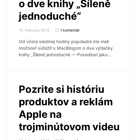
o dve knihy „Šíleně
jednoduché“
10. februára 2015
1 komentár
Od včera siedmej hodiny popoludní ste mali
možnosť súťažiť s MacBlogom o dva výtlačky
knihy „Šíleně jednoduché — Posedlost jako…
Pozrite si históriu
produktov a reklám
Apple na
trojminútovom videu