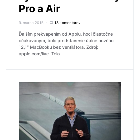
Pro a Air
9. marca 2015
13 komentárov
Ďalším prekvapením od Applu, hoci čiastočne
očakávaným, bolo predstavenie úplne nového
12,1″ MacBooku bez ventilátora. Zdroj:
apple.com/live. Telo…