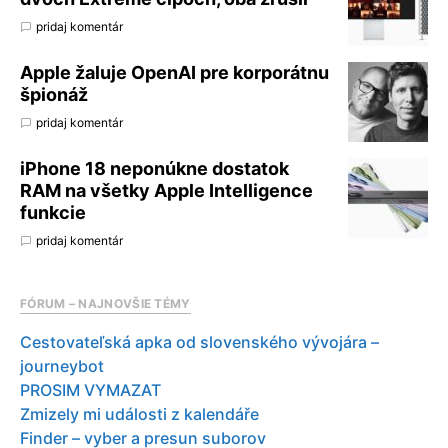
pridaj komentár
Apple žaluje OpenAI pre korporátnu
špionáž
pridaj komentár
iPhone 18 neponúkne dostatok
RAM na všetky Apple Intelligence
funkcie
pridaj komentár
FÓRUM – NAJNOVŠIE TÉMY
Cestovateľská apka od slovenského vývojára –
journeybot
PROSIM VYMAZAT
Zmizely mi události z kalendáře
Finder – vyber a presun suborov