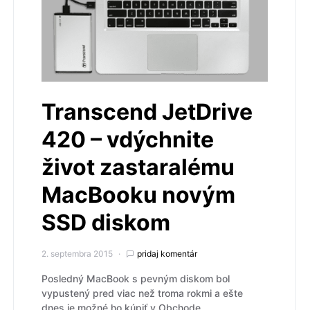
Transcend JetDrive
420 – vdýchnite
život zastaralému
MacBooku novým
SSD diskom
2. septembra 2015
pridaj komentár
Posledný MacBook s pevným diskom bol
vypustený pred viac než troma rokmi a ešte
dnes je možné ho kúpiť v Obchode…