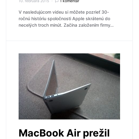
10. februára 2015
1 komentár
V nasledujúcom videu si môžete pozrieť 30-
ročnú históriu spoločnosti Apple skrátenú do
necelých troch minút. Začína založením firmy…
MacBook Air prežil