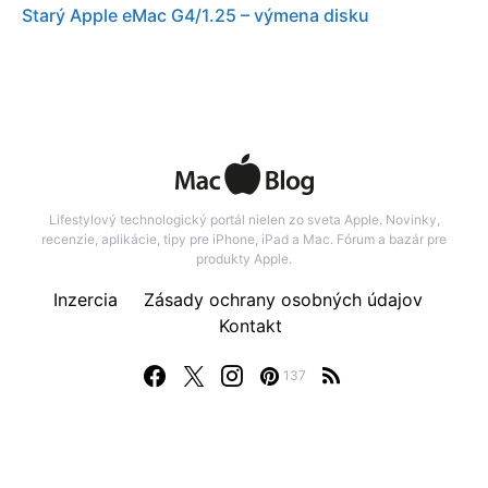
Starý Apple eMac G4/1.25 – výmena disku
Lifestylový technologický portál nielen zo sveta Apple. Novinky,
recenzie, aplikácie, tipy pre iPhone, iPad a Mac. Fórum a bazár pre
produkty Apple.
Inzercia
Zásady ochrany osobných údajov
Kontakt
137