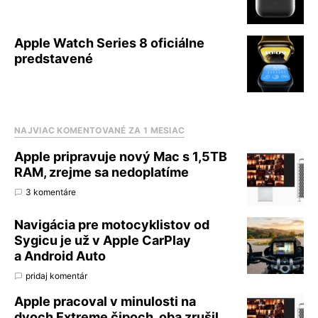
Apple Watch Series 8 oficiálne
predstavené
NAJVIAC KOMENTOVANÉ ZA 1 MESIAC
Apple pripravuje nový Mac s 1,5TB
RAM, zrejme sa nedoplatíme
3 komentáre
Navigácia pre motocyklistov od
Sygicu je už v Apple CarPlay
a Android Auto
pridaj komentár
Apple pracoval v minulosti na
dvoch Extreme čipoch, oba zrušil