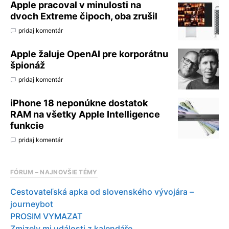
Apple pracoval v minulosti na
dvoch Extreme čipoch, oba zrušil
pridaj komentár
Apple žaluje OpenAI pre korporátnu
špionáž
pridaj komentár
iPhone 18 neponúkne dostatok
RAM na všetky Apple Intelligence
funkcie
pridaj komentár
FÓRUM – NAJNOVŠIE TÉMY
Cestovateľská apka od slovenského vývojára –
journeybot
PROSIM VYMAZAT
Zmizely mi události z kalendáře