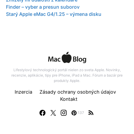
Finder – vyber a presun suborov
Starý Apple eMac G4/1.25 – výmena disku
Lifestylový technologický portál nielen zo sveta Apple. Novinky,
recenzie, aplikácie, tipy pre iPhone, iPad a Mac. Fórum a bazár pre
produkty Apple.
Inzercia
Zásady ochrany osobných údajov
Kontakt
137