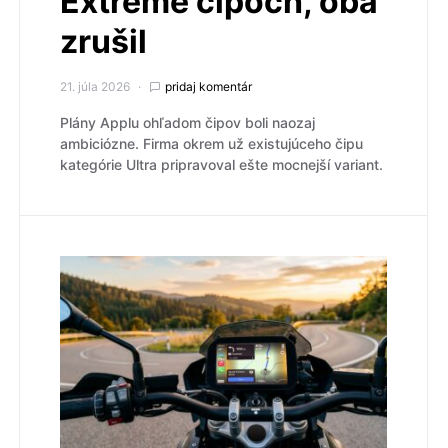
Extreme čipoch, oba
zrušil
21. júla 2026
pridaj komentár
Plány Applu ohľadom čipov boli naozaj
ambiciózne. Firma okrem už existujúceho čipu
kategórie Ultra pripravoval ešte mocnejší variant.