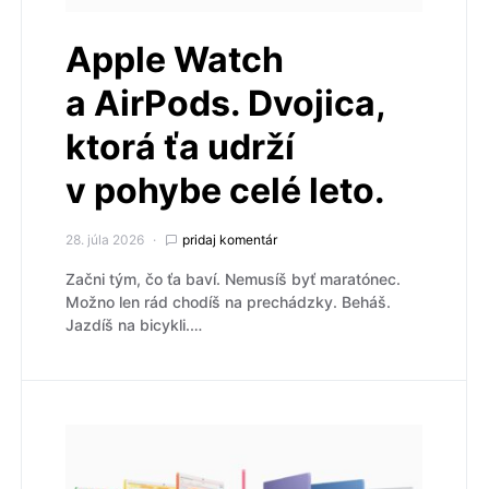
Apple Watch
a AirPods. Dvojica,
ktorá ťa udrží
v pohybe celé leto.
28. júla 2026
pridaj komentár
Začni tým, čo ťa baví. Nemusíš byť maratónec.
Možno len rád chodíš na prechádzky. Beháš.
Jazdíš na bicykli.…