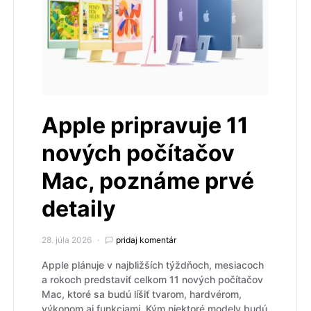
Apple pripravuje 11
nových počítačov
Mac, poznáme prvé
detaily
28. júla 2026
pridaj komentár
Apple plánuje v najbližších týždňoch, mesiacoch
a rokoch predstaviť celkom 11 nových počítačov
Mac, ktoré sa budú líšiť tvarom, hardvérom,
výkonom aj funkciami. Kým niektoré modely budú