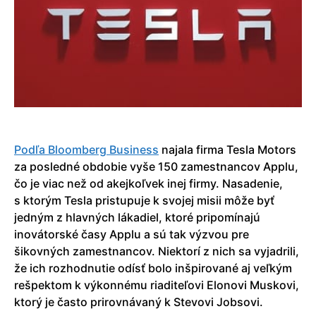
Podľa Bloomberg Business
najala firma Tesla Motors
za posledné obdobie vyše 150 zamestnancov Applu,
čo je viac než od akejkoľvek inej firmy. Nasadenie,
s ktorým Tesla pristupuje k svojej misii môže byť
jedným z hlavných lákadiel, ktoré pripomínajú
inovátorské časy Applu a sú tak výzvou pre
šikovných zamestnancov. Niektorí z nich sa vyjadrili,
že ich rozhodnutie odísť bolo inšpirované aj veľkým
rešpektom k výkonnému riaditeľovi Elonovi Muskovi,
ktorý je často prirovnávaný k Stevovi Jobsovi.