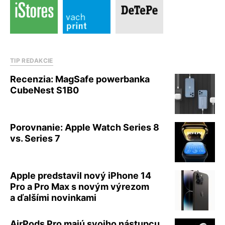
TIP REDAKCIE
Recenzia: MagSafe powerbanka
CubeNest S1B0
Porovnanie: Apple Watch Series 8
vs. Series 7
Apple predstavil nový iPhone 14
Pro a Pro Max s novým výrezom
a ďalšími novinkami
AirPods Pro majú svojho nástupcu