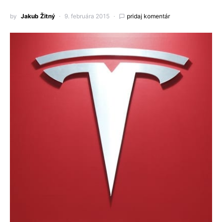
by
Jakub Žitný
9. februára 2015
pridaj komentár