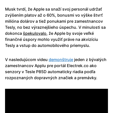
Musk tvrdí, že Apple sa snaží svoj personál udržať
zvýšením platov až o 60%, bonusmi vo výške štvrť
milióna dolárov a tiež ponukami pre zamestnancov
Tesly, no bez výraznejšieho úspechu. V minulosti sa
dokonca
špekulovalo
, že Apple by svoje veľké
finančné úspory mohlo využiť práve na akvizíciu
Tesly a vstup do automobilového priemyslu.
V nasledujúcom videu
demonštruje
jeden z bývalých
zamestnancov Applu pre portál Electrek.co ako
senzory v Tesle P85D automaticky riadia podľa
rozpoznaných dopravných značiek a premávky.