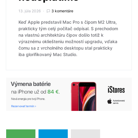
13. júla 2026
3 komentáre
Keď Apple predstavil Mac Pro s čipom M2 Ultra,
prakticky tým celý počítač odpísal. S prechodom
na vlastnú architektúru čipov došlo totiž k
výraznému okliešteniu možností upgradu, vďaka
čomu sa z vrcholného desktopu stal prakticky
iba glorifikovaný Mac Studio.