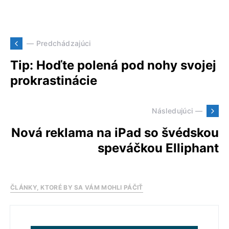
— Predchádzajúci
Tip: Hoďte polená pod nohy svojej
prokrastinácie
Následujúci —
Nová reklama na iPad so švédskou
speváčkou Elliphant
ČLÁNKY, KTORÉ BY SA VÁM MOHLI PÁČIŤ