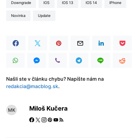
downgrade
iOS
iOS 13
iOS 14
iPhone
Novinka
update
Našli ste v článku chybu? Napíšte nám na
redakcia@macblog.sk
.
Miloš Kučera