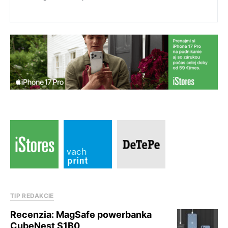
TIP REDAKCIE
Recenzia: MagSafe powerbanka
CubeNest S1B0