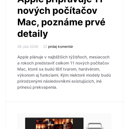
nových počítačov
Mac, poznáme prvé
detaily
28. júla 2026
pridaj komentár
Apple plánuje v najbližších týždňoch, mesiacoch
a rokoch predstaviť celkom 11 nových počítačov
Mac, ktoré sa budú líšiť tvarom, hardvérom,
výkonom aj funkciami. Kým niektoré modely budú
prirodzenými následovníkmi existujúcich, iné
prinesú prekvapenia.