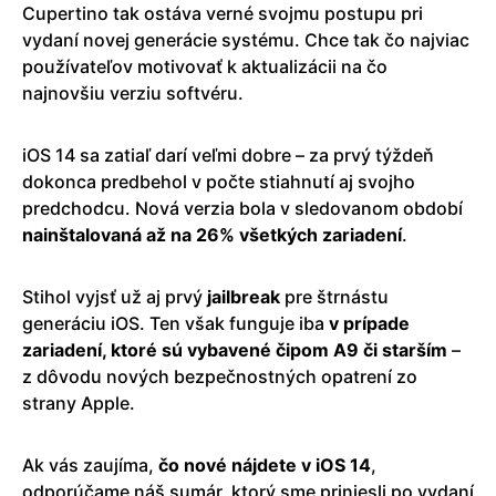
Cupertino tak ostáva verné svojmu postupu pri
vydaní novej generácie systému. Chce tak čo najviac
používateľov motivovať k aktualizácii na čo
najnovšiu verziu softvéru.
iOS 14 sa zatiaľ darí veľmi dobre – za prvý týždeň
dokonca predbehol v počte stiahnutí aj svojho
predchodcu. Nová verzia bola v sledovanom období
nainštalovaná až na 26% všetkých zariadení
.
Stihol vyjsť už aj prvý
jailbreak
pre štrnástu
generáciu iOS. Ten však funguje iba
v prípade
zariadení, ktoré sú vybavené čipom A9 či starším
–
z dôvodu nových bezpečnostných opatrení zo
strany Apple.
Ak vás zaujíma,
čo nové nájdete v iOS 14
,
odporúčame náš
sumár, ktorý sme priniesli po vydaní