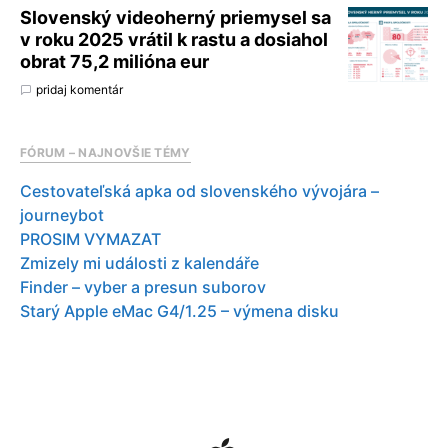
Slovenský videoherný priemysel sa
v roku 2025 vrátil k rastu a dosiahol
obrat 75,2 milióna eur
pridaj komentár
FÓRUM – NAJNOVŠIE TÉMY
Cestovateľská apka od slovenského vývojára –
journeybot
PROSIM VYMAZAT
Zmizely mi události z kalendáře
Finder – vyber a presun suborov
Starý Apple eMac G4/1.25 – výmena disku