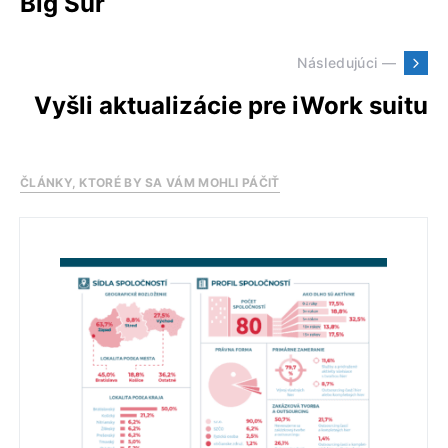
Big Sur
Následujúci —
Vyšli aktualizácie pre iWork suitu
ČLÁNKY, KTORÉ BY SA VÁM MOHLI PÁČIŤ