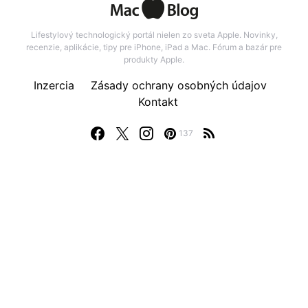
Lifestylový technologický portál nielen zo sveta Apple. Novinky,
recenzie, aplikácie, tipy pre iPhone, iPad a Mac. Fórum a bazár pre
produkty Apple.
Inzercia
Zásady ochrany osobných údajov
Kontakt
137