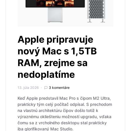
Apple pripravuje
nový Mac s 1,5TB
RAM, zrejme sa
nedoplatíme
13. júla 2026
3 komentáre
Keď Apple predstavil Mac Pro s čipom M2 Ultra,
prakticky tým celý počítač odpísal. S prechodom
na vlastnú architektúru čipov došlo totiž k
výraznému okliešteniu možností upgradu, vďaka
čomu sa z vrcholného desktopu stal prakticky
iba glorifikovaný Mac Studio.