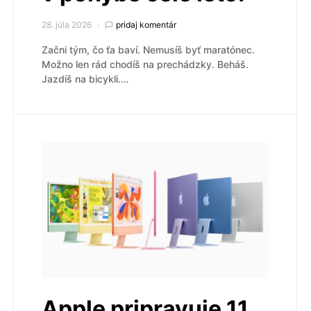
28. júla 2026
pridaj komentár
Začni tým, čo ťa baví. Nemusíš byť maratónec.
Možno len rád chodíš na prechádzky. Beháš.
Jazdíš na bicykli.…
Apple pripravuje 11