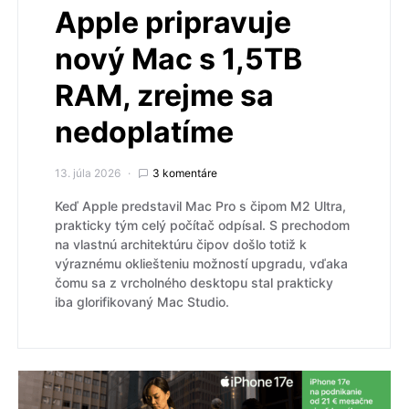
Apple pripravuje
nový Mac s 1,5TB
RAM, zrejme sa
nedoplatíme
13. júla 2026
3 komentáre
Keď Apple predstavil Mac Pro s čipom M2 Ultra,
prakticky tým celý počítač odpísal. S prechodom
na vlastnú architektúru čipov došlo totiž k
výraznému okliešteniu možností upgradu, vďaka
čomu sa z vrcholného desktopu stal prakticky
iba glorifikovaný Mac Studio.