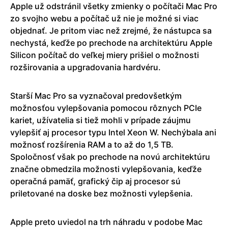
Apple už odstránil všetky zmienky o počítači Mac Pro
zo svojho webu a počítač už nie je možné si viac
objednať. Je pritom viac než zrejmé, že nástupca sa
nechystá, keďže po prechode na architektúru Apple
Silicon počítač do veľkej miery prišiel o možnosti
rozširovania a upgradovania hardvéru.
Starší Mac Pro sa vyznačoval predovšetkým
možnosťou vylepšovania pomocou rôznych PCIe
kariet, užívatelia si tiež mohli v prípade záujmu
vylepšiť aj procesor typu Intel Xeon W. Nechýbala ani
možnosť rozšírenia RAM a to až do 1,5 TB.
Spoločnosť však po prechode na novú architektúru
značne obmedzila možnosti vylepšovania, keďže
operačná pamäť, grafický čip aj procesor sú
priletované na doske bez možnosti vylepšenia.
Apple preto uviedol na trh náhradu v podobe Mac