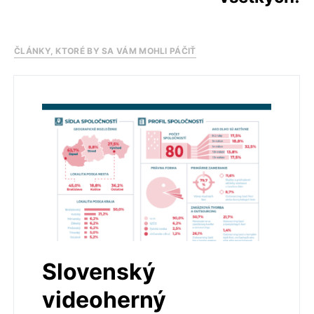
ČLÁNKY, KTORÉ BY SA VÁM MOHLI PÁČIŤ
Slovenský
videoherný