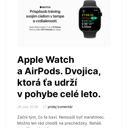
Apple Watch
a AirPods. Dvojica,
ktorá ťa udrží
v pohybe celé leto.
28. júla 2026
pridaj komentár
Začni tým, čo ťa baví. Nemusíš byť maratónec.
Možno len rád chodíš na prechádzky. Beháš.