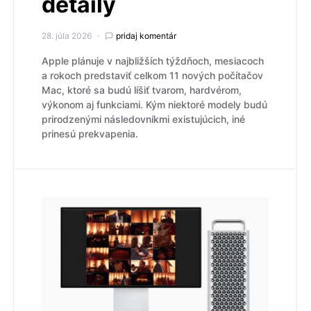
detaily
28. júla 2026
pridaj komentár
Apple plánuje v najbližších týždňoch, mesiacoch
a rokoch predstaviť celkom 11 nových počítačov
Mac, ktoré sa budú líšiť tvarom, hardvérom,
výkonom aj funkciami. Kým niektoré modely budú
prirodzenými následovníkmi existujúcich, iné
prinesú prekvapenia.