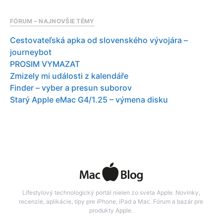
FÓRUM – NAJNOVŠIE TÉMY
Cestovateľská apka od slovenského vývojára –
journeybot
PROSIM VYMAZAT
Zmizely mi události z kalendáře
Finder – vyber a presun suborov
Starý Apple eMac G4/1.25 – výmena disku
Lifestylový technologický portál nielen zo sveta Apple. Novinky,
recenzie, aplikácie, tipy pre iPhone, iPad a Mac. Fórum a bazár pre
produkty Apple.