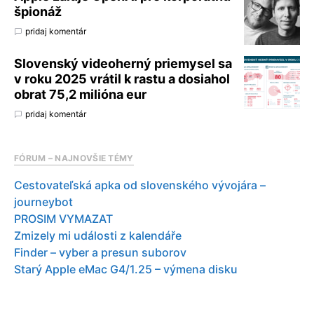
špionáž
pridaj komentár
Slovenský videoherný priemysel sa
v roku 2025 vrátil k rastu a dosiahol
obrat 75,2 milióna eur
pridaj komentár
FÓRUM – NAJNOVŠIE TÉMY
Cestovateľská apka od slovenského vývojára –
journeybot
PROSIM VYMAZAT
Zmizely mi události z kalendáře
Finder – vyber a presun suborov
Starý Apple eMac G4/1.25 – výmena disku