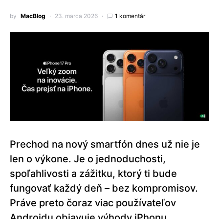
by
MacBlog
23. marca 2026
1 komentár
Prechod na nový smartfón dnes už nie je
len o výkone. Je o jednoduchosti,
spoľahlivosti a zážitku, ktorý ti bude
fungovať každý deň – bez kompromisov.
Práve preto čoraz viac používateľov
Androidu objavuje výhody iPhonu.