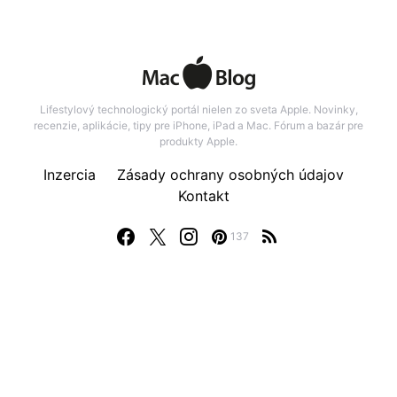
Lifestylový technologický portál nielen zo sveta Apple. Novinky,
recenzie, aplikácie, tipy pre iPhone, iPad a Mac. Fórum a bazár pre
produkty Apple.
Inzercia
Zásady ochrany osobných údajov
Kontakt
137