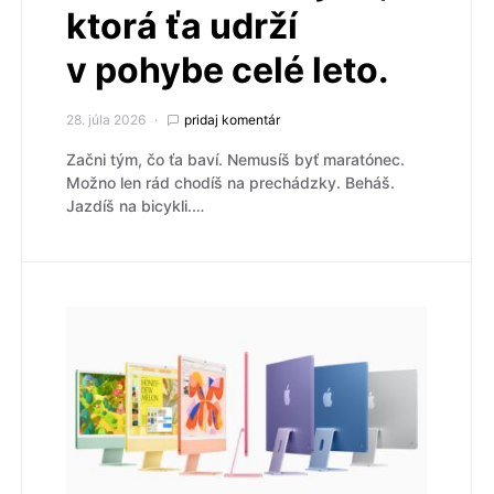
ktorá ťa udrží
v pohybe celé leto.
28. júla 2026
pridaj komentár
Začni tým, čo ťa baví. Nemusíš byť maratónec.
Možno len rád chodíš na prechádzky. Beháš.
Jazdíš na bicykli.…