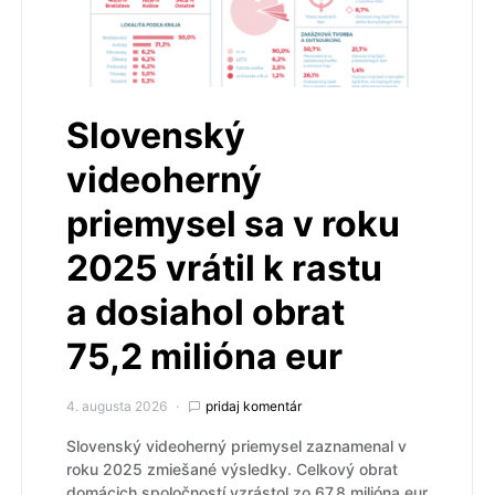
Slovenský
videoherný
priemysel sa v roku
2025 vrátil k rastu
a dosiahol obrat
75,2 milióna eur
4. augusta 2026
pridaj komentár
Slovenský videoherný priemysel zaznamenal v
roku 2025 zmiešané výsledky. Celkový obrat
domácich spoločností vzrástol zo 67,8 milióna eur