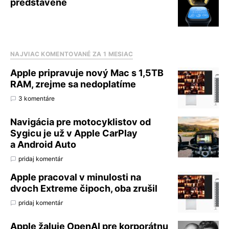
predstavené
NAJVIAC KOMENTOVANÉ ZA 1 MESIAC
Apple pripravuje nový Mac s 1,5TB
RAM, zrejme sa nedoplatíme
3 komentáre
Navigácia pre motocyklistov od
Sygicu je už v Apple CarPlay
a Android Auto
pridaj komentár
Apple pracoval v minulosti na
dvoch Extreme čipoch, oba zrušil
pridaj komentár
Apple žaluje OpenAI pre korporátnu