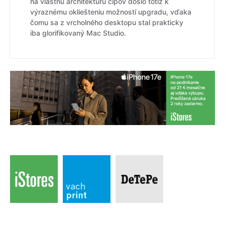
na vlastnú architektúru čipov došlo totiž k
výraznému okliešteniu možností upgradu, vďaka
čomu sa z vrcholného desktopu stal prakticky
iba glorifikovaný Mac Studio.