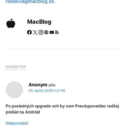
redakcia@macblog.sk
.
MacBlog
KOMENTÁR
Anonym
píše:
20. apríla 2026 o 21:46
Po posledných upgrade och by som Pravdupovediac radšej
prešiel na Android
Odpovedať