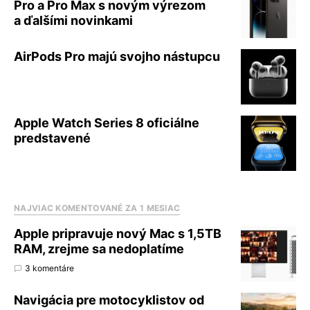
Pro a Pro Max s novým výrezom
a ďalšími novinkami
AirPods Pro majú svojho nástupcu
Apple Watch Series 8 oficiálne
predstavené
NAJVIAC KOMENTOVANÉ ZA 1 MESIAC
Apple pripravuje nový Mac s 1,5TB
RAM, zrejme sa nedoplatíme
3 komentáre
Navigácia pre motocyklistov od