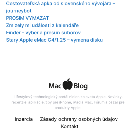
Cestovateľská apka od slovenského vývojára –
journeybot
PROSIM VYMAZAT
Zmizely mi události z kalendáře
Finder – vyber a presun suborov
Starý Apple eMac G4/1.25 – výmena disku
Lifestylový technologický portál nielen zo sveta Apple. Novinky,
recenzie, aplikácie, tipy pre iPhone, iPad a Mac. Fórum a bazár pre
produkty Apple.
Inzercia
Zásady ochrany osobných údajov
Kontakt