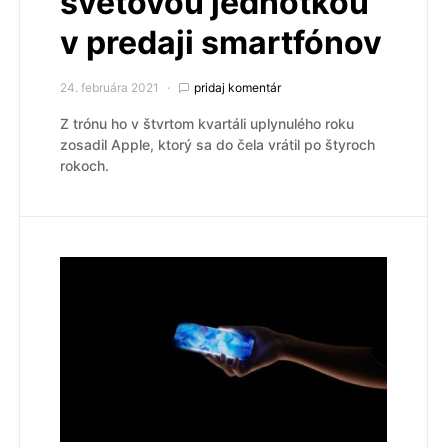
svetovou jednotkou
v predaji smartfónov
24. februára 2021
pridaj komentár
Z trónu ho v štvrtom kvartáli uplynulého roku
zosadil Apple, ktorý sa do čela vrátil po štyroch
rokoch.