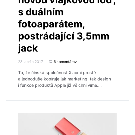
s duálním
fotoaparátem,
postrádající 3,5mm
jack
23. apríla 2017
6 komentárov
To, že čínská společnost Xiaomi prostě
a jednoduše kopíruje jak marketing, tak design
i funkce produktů Apple již všichni víme.…