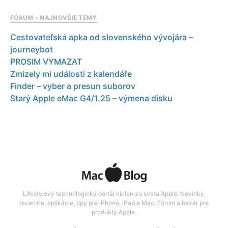
FÓRUM – NAJNOVŠIE TÉMY
Cestovateľská apka od slovenského vývojára –
journeybot
PROSIM VYMAZAT
Zmizely mi události z kalendáře
Finder – vyber a presun suborov
Starý Apple eMac G4/1.25 – výmena disku
Lifestylový technologický portál nielen zo sveta Apple. Novinky,
recenzie, aplikácie, tipy pre iPhone, iPad a Mac. Fórum a bazár pre
produkty Apple.