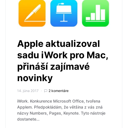
Apple aktualizoval
sadu iWork pro Mac,
přináší zajímavé
novinky
14. júna 2017
2 komentáre
iWork. Konkurence Microsoft Office, tvořena
Applem. Předpokládám, že většina z vás zná
názvy Numbers, Pages, Keynote. Tyto nástroje
dostanete…