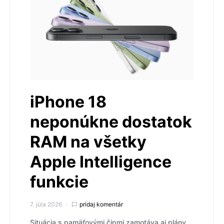
iPhone 18
neponúkne dostatok
RAM na všetky
Apple Intelligence
funkcie
7. júla 2026
pridaj komentár
Situácia s pamäťovými čipmi zamotáva aj plány