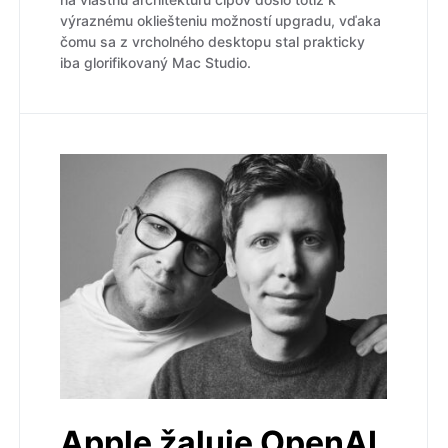
výraznému okliešteniu možností upgradu, vďaka
čomu sa z vrcholného desktopu stal prakticky
iba glorifikovaný Mac Studio.
Apple žaluje OpenAI