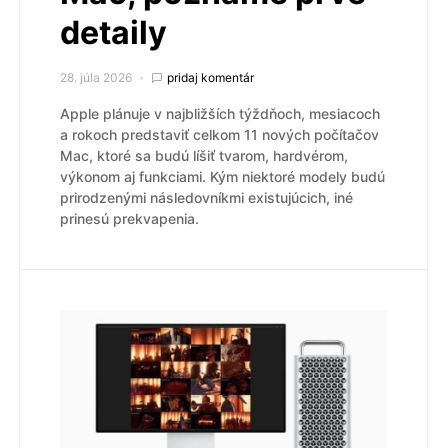
detaily
28. júla 2026
pridaj komentár
Apple plánuje v najbližších týždňoch, mesiacoch
a rokoch predstaviť celkom 11 nových počítačov
Mac, ktoré sa budú líšiť tvarom, hardvérom,
výkonom aj funkciami. Kým niektoré modely budú
prirodzenými následovníkmi existujúcich, iné
prinesú prekvapenia.