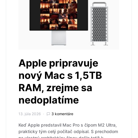
Apple pripravuje
nový Mac s 1,5TB
RAM, zrejme sa
nedoplatíme
13. júla 2026
3 komentáre
Keď Apple predstavil Mac Pro s čipom M2 Ultra,
prakticky tým celý počítač odpísal. S prechodom
na vlastnú architektúru čipov došlo totiž k