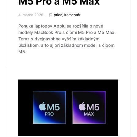
M5 Pro a M5 Max
4. marca 2026
pridaj komentár
Ponuka laptopov Applu sa rozšírila o nové
modely MacBook Pro s čipmi M5 Pro a M5 Max.
Teraz s dvojnásobne vyšším základným
úložiskom, a to aj pri základnom modeli s čipom
M5.