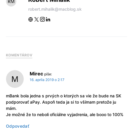
robert.mihalik@macblog.sk
KOMENTÁROV
Mirec
píše:
16. apríla 2019 o 2:17
mBank bola jedna s prvých o ktorých sa vie že bude na SK
podporovať aPay. Aspoň teda ja si to všímam pretože ju
mám.
Je možné že to neboli oficiálne vyjadrenia, ale booo to 100%
Odpovedať