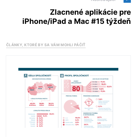
Zlacnené aplikácie pre
iPhone/iPad a Mac #15 týždeň
ČLÁNKY, KTORÉ BY SA VÁM MOHLI PÁČIŤ