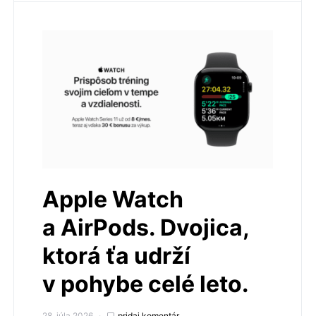
Apple Watch
a AirPods. Dvojica,
ktorá ťa udrží
v pohybe celé leto.
28. júla 2026
pridaj komentár