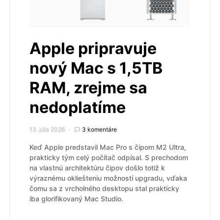
Apple pripravuje
nový Mac s 1,5TB
RAM, zrejme sa
nedoplatíme
13. júla 2026
3 komentáre
Keď Apple predstavil Mac Pro s čipom M2 Ultra,
prakticky tým celý počítač odpísal. S prechodom
na vlastnú architektúru čipov došlo totiž k
výraznému okliešteniu možností upgradu, vďaka
čomu sa z vrcholného desktopu stal prakticky
iba glorifikovaný Mac Studio.