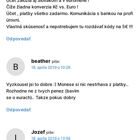
Účet založia aj Slovákom a v euromene !
Čiže žiadna konverzia Kč vs. Euro !
Účet , platby všetko zadarmo. Komunikácia s bankou na profi
úrovni.
Vlastná skúsenosť a nepotrebujem tu rozdávať kódy na 5€ !!!
Odpovedať
beather
píše:
18. apríla 2019 o 10:28
Vyzkousel jsi to dobre :) Monese si nic nestrhava z platby..
Rozhodne ne z tvych penez (bavim
se o eurach).. Takze pokus dobry
Odpovedať
Jozef
píše:
18. apríla 2019 o 13:56