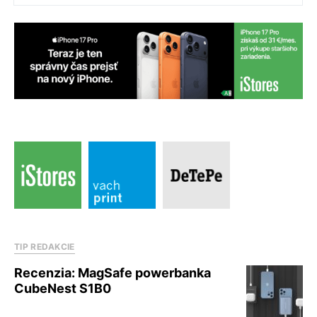
TIP REDAKCIE
Recenzia: MagSafe powerbanka
CubeNest S1B0