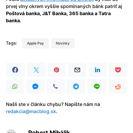
prvej vlny okrem vyššie spomínaných bánk patriť aj
Poštová banka, J&T Banka, 365 banka a Tatra
banka
.
Tags:
Apple Pay
Novinky
Našli ste v článku chybu? Napíšte nám na
redakcia@macblog.sk
.
Robert Mihálik