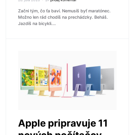
Začni tým, čo ťa baví. Nemusíš byť maratónec.
Možno len rád chodíš na prechádzky. Beháš.
Jazdíš na bicykli.…
Apple pripravuje 11