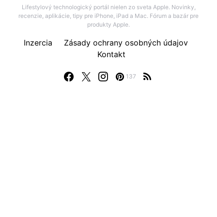
Lifestylový technologický portál nielen zo sveta Apple. Novinky,
recenzie, aplikácie, tipy pre iPhone, iPad a Mac. Fórum a bazár pre
produkty Apple.
Inzercia
Zásady ochrany osobných údajov
Kontakt
137