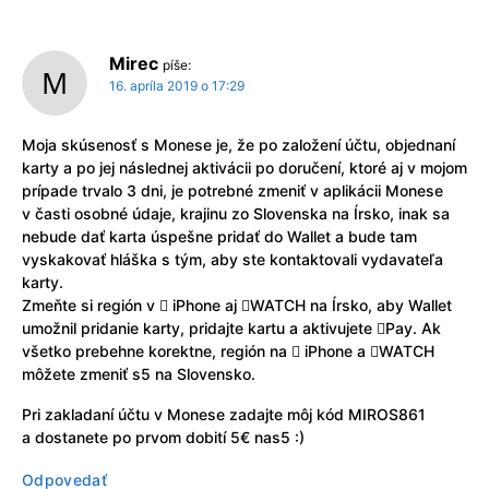
Mirec
píše:
16. apríla 2019 o 17:29
Moja skúsenosť s Monese je, že po založení účtu, objednaní
karty a po jej následnej aktivácii po doručení, ktoré aj v mojom
prípade trvalo 3 dni, je potrebné zmeniť v aplikácii Monese
v časti osobné údaje, krajinu zo Slovenska na Írsko, inak sa
nebude dať karta úspešne pridať do Wallet a bude tam
vyskakovať hláška s tým, aby ste kontaktovali vydavateľa
karty.
Zmeňte si región v  iPhone aj WATCH na Írsko, aby Wallet
umožnil pridanie karty, pridajte kartu a aktivujete Pay. Ak
všetko prebehne korektne, región na  iPhone a WATCH
môžete zmeniť s5 na Slovensko.
Pri zakladaní účtu v Monese zadajte môj kód MIROS861
a dostanete po prvom dobití 5€ nas5 :)
Odpovedať