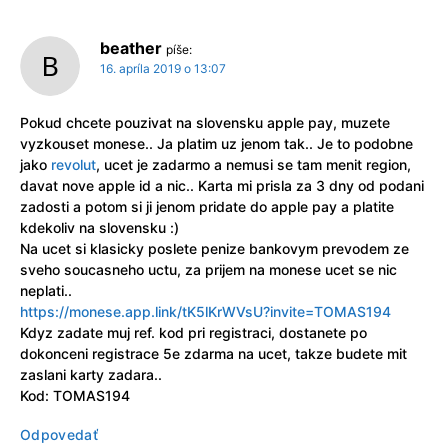
beather
píše:
16. apríla 2019 o 13:07
Pokud chcete pouzivat na slovensku apple pay, muzete
vyzkouset monese.. Ja platim uz jenom tak.. Je to podobne
jako
revolut
, ucet je zadarmo a nemusi se tam menit region,
davat nove apple id a nic.. Karta mi prisla za 3 dny od podani
zadosti a potom si ji jenom pridate do apple pay a platite
kdekoliv na slovensku :)
Na ucet si klasicky poslete penize bankovym prevodem ze
sveho soucasneho uctu, za prijem na monese ucet se nic
neplati..
https://monese.app.link/tK5lKrWVsU?invite=TOMAS194
Kdyz zadate muj ref. kod pri registraci, dostanete po
dokonceni registrace 5e zdarma na ucet, takze budete mit
zaslani karty zadara..
Kod: TOMAS194
Odpovedať