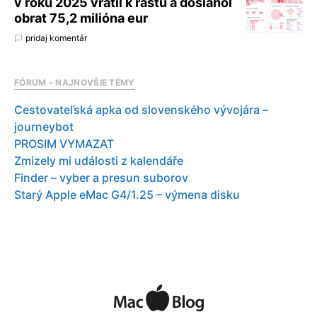
v roku 2025 vrátil k rastu a dosiahol
obrat 75,2 milióna eur
pridaj komentár
FÓRUM – NAJNOVŠIE TÉMY
Cestovateľská apka od slovenského vývojára –
journeybot
PROSIM VYMAZAT
Zmizely mi události z kalendáře
Finder – vyber a presun suborov
Starý Apple eMac G4/1.25 – výmena disku