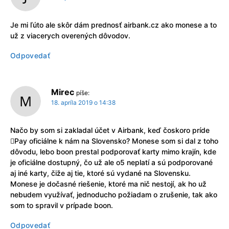
Je mi ľúto ale skôr dám prednosť airbank.cz ako monese a to
už z viacerych overených dôvodov.
Odpovedať
Mirec
píše:
18. apríla 2019 o 14:38
Načo by som si zakladal účet v Airbank, keď čoskoro príde
Pay oficiálne k nám na Slovensko? Monese som si dal z toho
dôvodu, lebo boon prestal podporovať karty mimo krajín, kde
je oficiálne dostupný, čo už ale o5 neplatí a sú podporované
aj iné karty, čiže aj tie, ktoré sú vydané na Slovensku.
Monese je dočasné riešenie, ktoré ma nič nestojí, ak ho už
nebudem využívať, jednoducho požiadam o zrušenie, tak ako
som to spravil v prípade boon.
Odpovedať