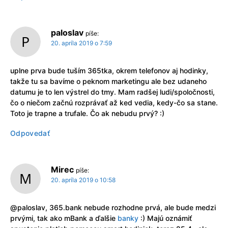
paloslav
píše:
20. apríla 2019 o 7:59
uplne prva bude tuším 365tka, okrem telefonov aj hodinky,
takže tu sa bavíme o peknom marketingu ale bez udaneho
datumu je to len výstrel do tmy. Mam radšej ludi/spoločnosti,
čo o niečom začnú rozprávať až ked vedia, kedy-čo sa stane.
Toto je trapne a trufale. Čo ak nebudu prvý? :)
Odpovedať
Mirec
píše:
20. apríla 2019 o 10:58
@paloslav, 365.bank nebude rozhodne prvá, ale bude medzi
prvými, tak ako mBank a ďalšie
banky
:) Majú oznámiť