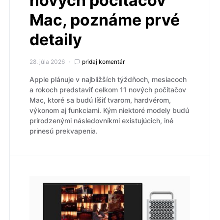
nových počítačov
Mac, poznáme prvé
detaily
28. júla 2026
pridaj komentár
Apple plánuje v najbližších týždňoch, mesiacoch
a rokoch predstaviť celkom 11 nových počítačov
Mac, ktoré sa budú líšiť tvarom, hardvérom,
výkonom aj funkciami. Kým niektoré modely budú
prirodzenými následovníkmi existujúcich, iné
prinesú prekvapenia.