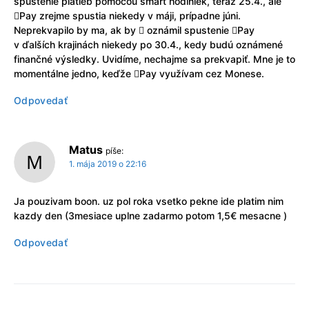
spustenie platieb pomocou smart hodiniek, teraz 25.4., ale
Pay zrejme spustia niekedy v máji, prípadne júni.
Neprekvapilo by ma, ak by  oznámil spustenie Pay
v ďalších krajinách niekedy po 30.4., kedy budú oznámené
finančné výsledky. Uvidíme, nechajme sa prekvapiť. Mne je to
momentálne jedno, keďže Pay využívam cez Monese.
Odpovedať
Matus
píše:
1. mája 2019 o 22:16
Ja pouzivam boon. uz pol roka vsetko pekne ide platim nim
kazdy den (3mesiace uplne zadarmo potom 1,5€ mesacne )
Odpovedať