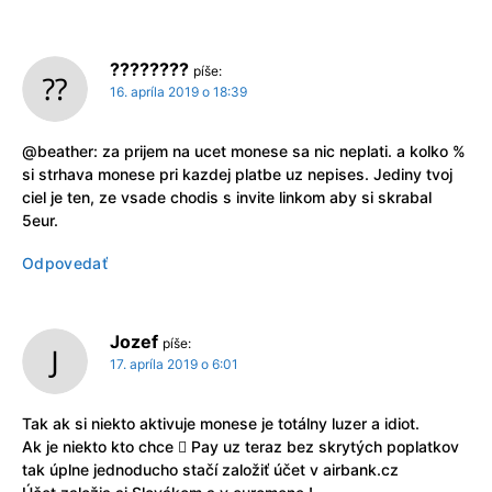
????????
píše:
16. apríla 2019 o 18:39
@beather: za prijem na ucet monese sa nic neplati. a kolko %
si strhava monese pri kazdej platbe uz nepises. Jediny tvoj
ciel je ten, ze vsade chodis s invite linkom aby si skrabal
5eur.
Odpovedať
Jozef
píše:
17. apríla 2019 o 6:01
Tak ak si niekto aktivuje monese je totálny luzer a idiot.
Ak je niekto kto chce  Pay uz teraz bez skrytých poplatkov
tak úplne jednoducho stačí založiť účet v airbank.cz