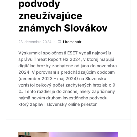
podvody
zneužívajúce
známych Slovákov
28. decembra 2024
1 komentár
Výskumníci spoločnosti ESET vydali najnovšiu
správu Threat Report H2 2024, v ktorej mapujú
digitálne hrozby zachytené od júna do novembra
2024. V porovnaní s predchádzajúcim obdobím
(december 2023 – máj 2024) na Slovensku
vzrástol celkový počet zachytených hrozieb o 9
%. Tento rozdiel je do značnej miery zapríčinený
najmä novým druhom investičného podvodu,
ktorý zaplavil slovenský online priestor.