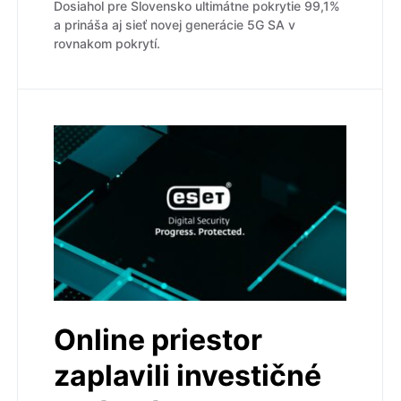
Dosiahol pre Slovensko ultimátne pokrytie 99,1%
a prináša aj sieť novej generácie 5G SA v
rovnakom pokrytí.
Online priestor
zaplavili investičné