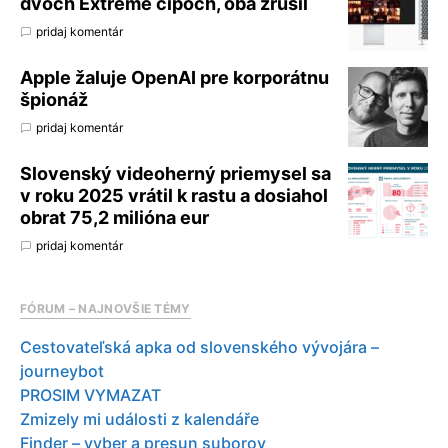
dvoch Extreme čipoch, oba zrušil
pridaj komentár
Apple žaluje OpenAI pre korporátnu
špionáž
pridaj komentár
Slovenský videoherný priemysel sa
v roku 2025 vrátil k rastu a dosiahol
obrat 75,2 milióna eur
pridaj komentár
FÓRUM – NAJNOVŠIE TÉMY
Cestovateľská apka od slovenského vývojára –
journeybot
PROSIM VYMAZAT
Zmizely mi události z kalendáře
Finder – vyber a presun suborov