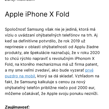
Apple iPhone X Fold
Spoločnosť Samsung však nie je jediná, ktorá má
víziu o uvádzaní ohýbateľných telefónov na trh. Aj
keď sa definitívne potvrdilo, že rok 2019 už
neprinesie v oblasti ohýbateľnosti od Applu žiadne
produkty, ale špekulácie naznačujú, že v roku 2020
to chcú rýchlo napraviť s revolučným iPhonom X
Fold, na ktorého mechanizmus má už firma patent,
a my sme veľmi zvedaví, ako bude vyzerať
prvé
puzdro na mobil
, ktorý sa dá skladať. Vzhľadom na
fakt, že Samsung kalkuluje s cenou za nový
ohýbateľný telefón približne niečo pod 2000 eur,
môžeme očakávať, že Apple svoju ponuku nezníži.
Zaujímavosť: