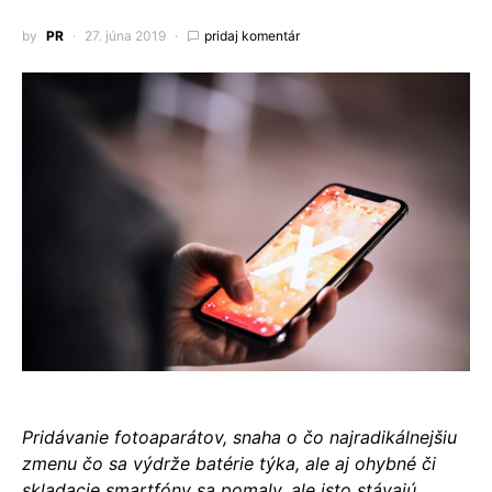
by
PR
27. júna 2019
pridaj komentár
Pridávanie fotoaparátov, snaha o čo najradikálnejšiu
zmenu čo sa výdrže batérie týka, ale aj ohybné či
skladacie smartfóny sa pomaly, ale isto stávajú