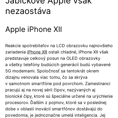
Jabĺčkové Apple však
nezaostáva
Apple iPhone XII
Reakcie spotrebiteľov na LCD obrazovku najnovšieho
zariadenia
iPhone XR
ostali chladné, iPhone XII však
predstavuje celkový posun na OLED obrazovky
a všetky telefóny budúcich generácií budú vybavené
5G modemami. Spoločnosť sa tentokrát okrem
dizajnu venovala viac tomu, čo sa skrýva
v samotnom smartfóne pod povrchom. Zamestnanci
pracujú aj na novej sérii čipov, nazývaných aj
bionické čipy, ktoré sú špeciálne určené na urýchlenie
procesorov. Ďalším z pojmov, ktoré sa v poslednej
dobe v oblasti inovácií smartfónov dostávajú do
povedomia, je jednoznačne umelá inteligencia. Jej