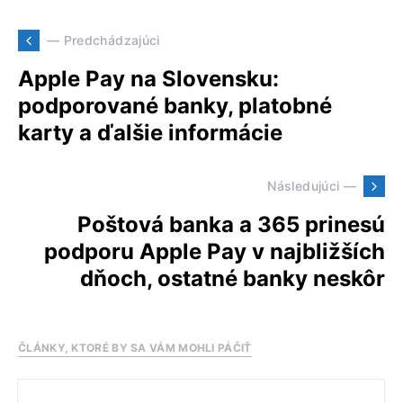
— Predchádzajúci
Apple Pay na Slovensku:
podporované banky, platobné
karty a ďalšie informácie
Následujúci —
Poštová banka a 365 prinesú
podporu Apple Pay v najbližších
dňoch, ostatné banky neskôr
ČLÁNKY, KTORÉ BY SA VÁM MOHLI PÁČIŤ