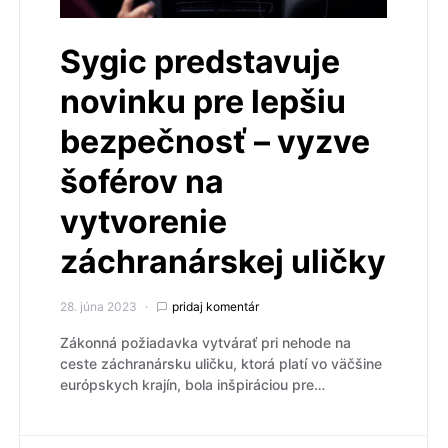
Sygic predstavuje
novinku pre lepšiu
bezpečnosť – vyzve
šoférov na
vytvorenie
záchranárskej uličky
28. júna 2023
pridaj komentár
Zákonná požiadavka vytvárať pri nehode na
ceste záchranársku uličku, ktorá platí vo väčšine
európskych krajín, bola inšpiráciou pre…